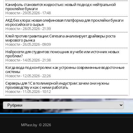
Канифоль становится жидкостью: новый подход к нейтральной
проклейке бумаги
Новости - 29.05.2026 - 17:48
АКД без хлора: новая олефиновая платформа для проклейки бумаги
из российского сырья
Новости - 28.05.2026 - 21:39
Клей против гравитации: Ceresana анализирует драйверы роста
мирового рынка
Новости - 26.05.2026 - 09:09
Нейросети для студентов: помощник в учебе или источник новых
проблем?
Новости - 14.05.2026 - 21:38
Когда вода под контролем: как устроены современные водосточные
системы
Новости - 12.05.2026 - 22:26
Серверы для 1С в полимерной индустрии: зачем они нужны
производству и как с ними работать
Новости - 11.05.2026 - 10:12
MPlast.by © 2026