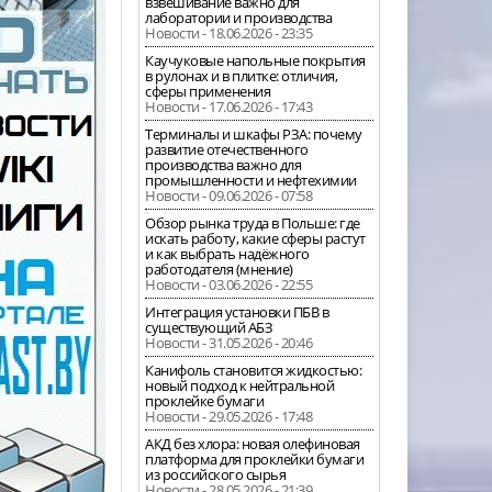
взвешивание важно для
лаборатории и производства
Новости - 18.06.2026 - 23:35
Каучуковые напольные покрытия
в рулонах и в плитке: отличия,
сферы применения
Новости - 17.06.2026 - 17:43
Терминалы и шкафы РЗА: почему
развитие отечественного
производства важно для
промышленности и нефтехимии
Новости - 09.06.2026 - 07:58
Обзор рынка труда в Польше: где
искать работу, какие сферы растут
и как выбрать надёжного
работодателя (мнение)
Новости - 03.06.2026 - 22:55
Интеграция установки ПБВ в
существующий АБЗ
Новости - 31.05.2026 - 20:46
Канифоль становится жидкостью:
новый подход к нейтральной
проклейке бумаги
Новости - 29.05.2026 - 17:48
АКД без хлора: новая олефиновая
платформа для проклейки бумаги
из российского сырья
Новости - 28.05.2026 - 21:39