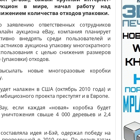
укцион в мире, начал работу над
нижением количества отходов упаковки.
о заявлению ответственных сотрудников
нлайн аукциона eBay, компания планирует
ктивно внедрять среди пользователей и
частников аукциона упаковку многократного
спользования с целью снижения размеров
 (упаковки) отходов.
 высылать новые многоразовые коробки
у.
удет налажен в США (октябрь 2010 года) и
 амбициозного проекта преступят и в Европе.
ay, если каждая «новая» коробка будет
т уничтожения свыше 4 000 деревьев и 2,4
составляла идея и-Бэй, одержал победу на
проведенной в 2010 году. По результатам