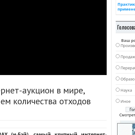
Практик
примен
Голосов
Ваш р
Произв
Прода
Перера
Образо
рнет-аукцион в мире,
Наука
ем количества отходов
Иное
Смотрет
BAY (и-Бэй), самый крупный интернет-