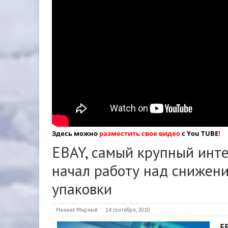
Здесь можно
разместить свое видео
с You TUBE
!
EBAY, самый крупный инте
начал работу над снижени
упаковки
Михаил Мирный
14 сентября, 2010
E