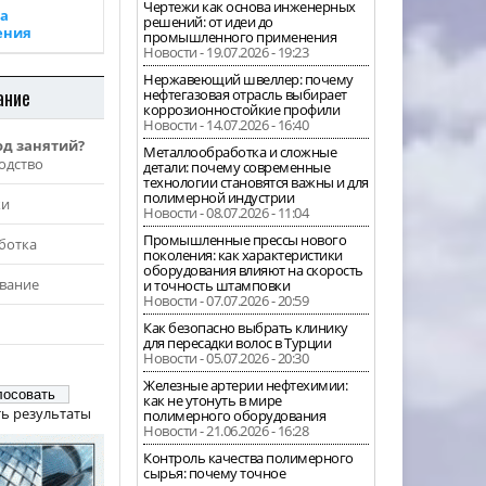
Чертежи как основа инженерных
а
решений: от идеи до
ения
промышленного применения
Новости - 19.07.2026 - 19:23
Нержавеющий швеллер: почему
ание
нефтегазовая отрасль выбирает
коррозионностойкие профили
Новости - 14.07.2026 - 16:40
од занятий?
Металлообработка и сложные
одство
детали: почему современные
технологии становятся важны и для
полимерной индустрии
жи
Новости - 08.07.2026 - 11:04
Промышленные прессы нового
ботка
поколения: как характеристики
оборудования влияют на скорость
вание
и точность штамповки
Новости - 07.07.2026 - 20:59
Как безопасно выбрать клинику
для пересадки волос в Турции
Новости - 05.07.2026 - 20:30
Железные артерии нефтехимии:
как не утонуть в мире
ь результаты
полимерного оборудования
Новости - 21.06.2026 - 16:28
Контроль качества полимерного
сырья: почему точное