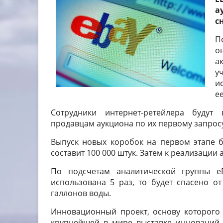
а
с
П
о
а
у
и
ее
Сотрудники интернет-ретейлера будут
продавцам аукциона по их первому запрос
Выпуск новых коробок на первом этапе б
составит 100 000 штук. Затем к реализации
По подсчетам аналитической группы eB
использована 5 раз, то будет спасено о
галлонов воды.
Инновационный проект, основу которого 
крупнейшей в мире выставке инноваций, 