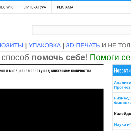
ЕС WIKI
ЛИТЕРАТУРА
РЕКЛАМА
ПОЗИТЫ
|
УПАКОВКА
|
3D-ПЕЧАТЬ
И НЕ ТО
 способ
помочь себе
!
Помоги с
Новости
ион в мире, начал работу над снижением количества
Аналити
Прогно
Бизнес,
Финанс
Калейдо
Наука и