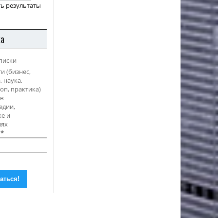
ь результаты
ка
писки
и (бизнес,
, наука,
оп, практика)
в
едии,
е и
иях
l
*