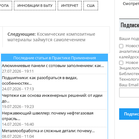
Смотрет
«Торимэкс». Так как…
РОПА
ИННОВАЦИИ В БЫТУ
ИНТЕРНЕТ
США
Подпис
Следующие:
Космические композитные
Ваши под
материалы займутся самолечением
Новост
аналитика
калейдоск
Последние статьи в Практике Применения
Новое 
Алюминиевые панели с сотовым заполнением: как...
Энциклоп
27.07.2026 - 19:11
Библиотек
Подшипники: как разобраться в видах,
Технолог
особенностях...
Ваш Emai
24.07.2026 - 17:13
Чертежи как основа инженерных решений: от идеи
до...
19.07.2026 - 19:23
Нержавеющий швеллер: почему нефтегазовая
отрасль...
14.07.2026 - 16:40
Металлообработка и сложные детали: почему...
08.07.2026 - 11:04