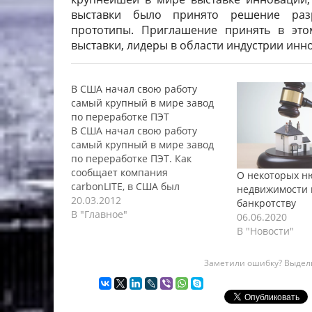
выставки было принято решение разр
прототипы. Приглашение принять в это
выставки, лидеры в области индустрии инн
В США начал свою работу
самый крупный в мире завод
по переработке ПЭТ
В США начал свою работу
самый крупный в мире завод
по переработке ПЭТ. Как
сообщает компания
О некоторых н
carbonLITE, в США был
недвижимости н
построен и запущен в работу
20.03.2012
банкротству
самый крупный в мире завод
В "Главное"
06.06.2020
по переработке ПЭТ. Его
В "Новости"
расчетная мощность
составляет порядка двух
Заметили ошибку? Выдели
миллиардов ПЭТ-бутылок в
год. Предполагается, что
существенную долю этого
объема займут…