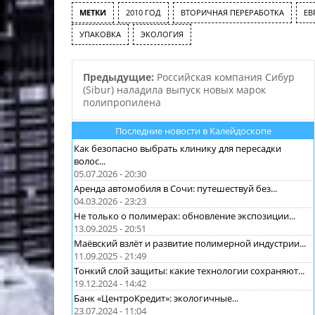
МЕТКИ
2010 ГОД
ВТОРИЧНАЯ ПЕРЕРАБОТКА
ЕВ
УПАКОВКА
ЭКОЛОГИЯ
Предыдущие:
Российская компания Сибур
(Sibur) наладила выпуск новых марок
полипропилена
Последние новости в Калейдоскопе
Как безопасно выбрать клинику для пересадки
волос...
05.07.2026 - 20:30
Аренда автомобиля в Сочи: путешествуй без...
04.03.2026 - 23:23
Не только о полимерах: обновление экспозиции...
13.09.2025 - 20:51
Маёвский взлёт и развитие полимерной индустрии...
11.09.2025 - 21:49
Тонкий слой защиты: какие технологии сохраняют...
19.12.2024 - 14:42
Банк «ЦентроКредит»: экологичные...
23.07.2024 - 11:04