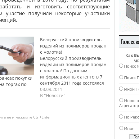
аботать и изготовить соответствующие
м участие получили некоторые участники
оваций.
Белорусский производитель
Голосов
изделий из полимеров продан
с молотка!
Как В
Белорусский производитель
MP
изделий из полимеров продан
Поиск 
с молотка! По данным
информационных агентств 7
Поиск Г
юансах покупки
сентября 2011 года состоялся
а торгах по
аукцион на котором был
08.09.2011
Иной П
продан контрольный пакет
В "Новости"
Новост
акций одного из ведущих
Агрегато
предприятий полимерной
индустрии ОАО «Полимер».
По Рек
те ее и нажмите Ctrl+Enter
Собственником пакета акций в
размере 99,3% стала
Иное
белорусская компания с
литовским капиталом СП ООО