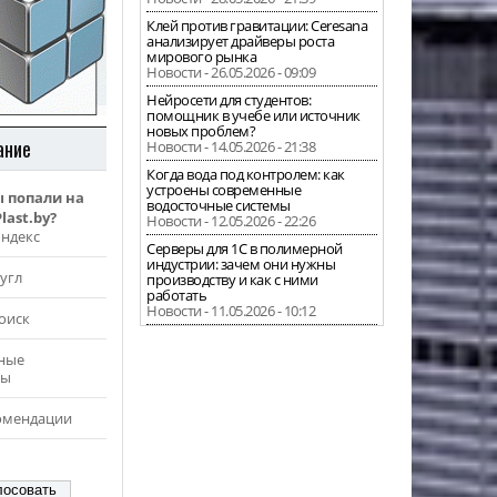
Клей против гравитации: Ceresana
анализирует драйверы роста
мирового рынка
Новости - 26.05.2026 - 09:09
Нейросети для студентов:
помощник в учебе или источник
новых проблем?
ание
Новости - 14.05.2026 - 21:38
Когда вода под контролем: как
устроены современные
ы попали на
водосточные системы
last.by?
Новости - 12.05.2026 - 22:26
Яндекс
Серверы для 1С в полимерной
индустрии: зачем они нужны
угл
производству и как с ними
работать
Новости - 11.05.2026 - 10:12
оиск
ные
ры
омендации