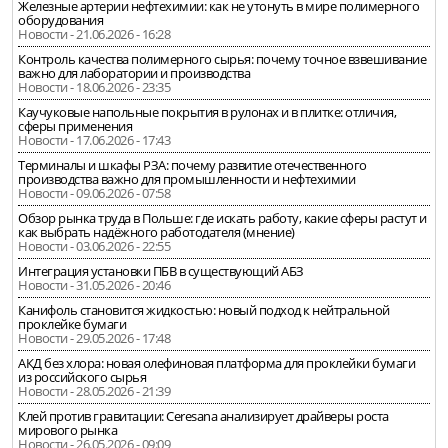
Железные артерии нефтехимии: как не утонуть в мире полимерного
оборудования
Новости - 21.06.2026 - 16:28
Контроль качества полимерного сырья: почему точное взвешивание
важно для лаборатории и производства
Новости - 18.06.2026 - 23:35
Каучуковые напольные покрытия в рулонах и в плитке: отличия,
сферы применения
Новости - 17.06.2026 - 17:43
Терминалы и шкафы РЗА: почему развитие отечественного
производства важно для промышленности и нефтехимии
Новости - 09.06.2026 - 07:58
Обзор рынка труда в Польше: где искать работу, какие сферы растут и
как выбрать надёжного работодателя (мнение)
Новости - 03.06.2026 - 22:55
Интеграция установки ПБВ в существующий АБЗ
Новости - 31.05.2026 - 20:46
Канифоль становится жидкостью: новый подход к нейтральной
проклейке бумаги
Новости - 29.05.2026 - 17:48
АКД без хлора: новая олефиновая платформа для проклейки бумаги
из российского сырья
Новости - 28.05.2026 - 21:39
Клей против гравитации: Ceresana анализирует драйверы роста
мирового рынка
Новости - 26.05.2026 - 09:09