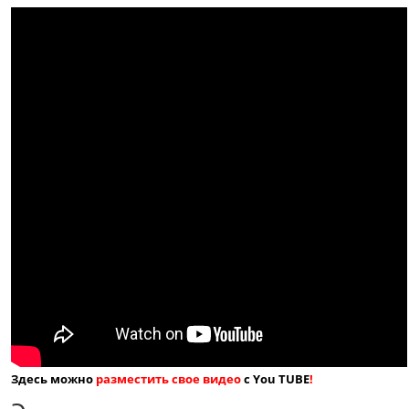
Здесь можно
разместить свое видео
с You TUBE
!