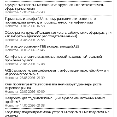
Каучуковые напольные покрытия в рулонах и в плитке: отличия,
сферы применения
Новости - 17.06.2026 - 17:43
Терминалы и шкафы РЗА: почему развитие отечественного
производства важно для промышленности и нефтехимии
Новости - 09.06.2026 - 07:58
Обзор рынка труда в Польше: где искать работу, какие сферы растут и
как выбрать надёжного работодателя (мнение)
Новости - 03.06.2026 - 22:55
Интеграция установки ПБВ в существующий АБЗ
Новости - 31.05.2026 - 20:46
Канифоль становится жидкостью: новый подход к нейтральной
проклейке бумаги
Новости - 29.05.2026 - 17:48
АКД без хлора: новая олефиновая платформа для проклейки бумаги
из российского сырья
Новости - 28.05.2026 - 21:39
Клей против гравитации: Ceresana анализирует драйверы роста
мирового рынка
Новости - 26.05.2026 - 09:09
Нейросети для студентов: помощник в учебе или источник новых
проблем?
Новости - 14.05.2026 - 21:38
Когда вода под контролем: как устроены современные водосточные
системы