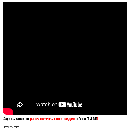
Здесь можно
разместить свое видео
с You TUBE
!