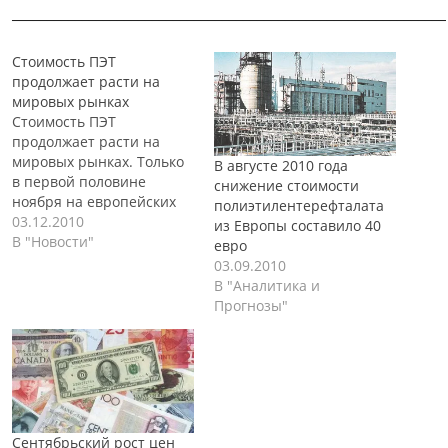
______________________________________________________________
Стоимость ПЭТ
продолжает расти на
мировых рынках
Стоимость ПЭТ
продолжает расти на
мировых рынках. Только
В августе 2010 года
в первой половине
снижение стоимости
ноября на европейских
полиэтилентерефталата
рынках стоимость
03.12.2010
из Европы составило 40
полиэтилентерефталата
В "Новости"
евро
для основных
03.09.2010
потребителей
В "Аналитика и
увеличилась более чем
Прогнозы"
на 70 евро за тонну. Но
на этом рост стоимости
не остановился, цена
возросла до 100 евро за
тонну, благодаря
увеличению разрыва
между отпускными
Сентябрьский рост цен