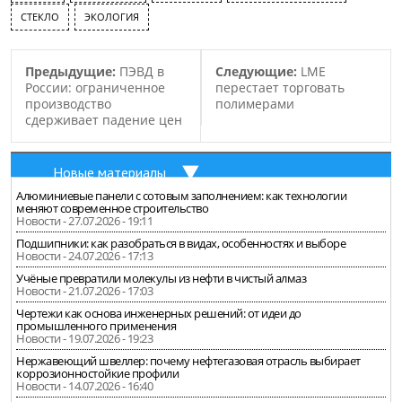
переработке вторичного
СТЕКЛО
ЭКОЛОГИЯ
сырья, которая
рассчитана на 2009-2015
годы. Работа
Предыдущие:
ПЭВД в
Следующие:
LME
Гродненского…
России: ограниченное
перестает торговать
производство
полимерами
сдерживает падение цен
Новые материалы
Алюминиевые панели с сотовым заполнением: как технологии
меняют современное строительство
Новости - 27.07.2026 - 19:11
Подшипники: как разобраться в видах, особенностях и выборе
Новости - 24.07.2026 - 17:13
Учёные превратили молекулы из нефти в чистый алмаз
Новости - 21.07.2026 - 17:03
Чертежи как основа инженерных решений: от идеи до
промышленного применения
Новости - 19.07.2026 - 19:23
Нержавеющий швеллер: почему нефтегазовая отрасль выбирает
коррозионностойкие профили
Новости - 14.07.2026 - 16:40