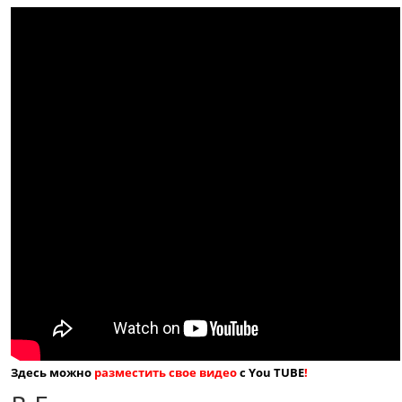
Здесь можно
разместить свое видео
с You TUBE
!