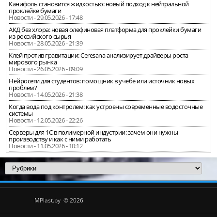
Канифоль становится жидкостью: новый подход к нейтральной
проклейке бумаги
Новости - 29.05.2026 - 17:48
АКД без хлора: новая олефиновая платформа для проклейки бумаги
из российского сырья
Новости - 28.05.2026 - 21:39
Клей против гравитации: Ceresana анализирует драйверы роста
мирового рынка
Новости - 26.05.2026 - 09:09
Нейросети для студентов: помощник в учебе или источник новых
проблем?
Новости - 14.05.2026 - 21:38
Когда вода под контролем: как устроены современные водосточные
системы
Новости - 12.05.2026 - 22:26
Серверы для 1С в полимерной индустрии: зачем они нужны
производству и как с ними работать
Новости - 11.05.2026 - 10:12
MPlast.by © 2026