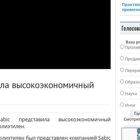
Практик
примен
Голосов
Ваш р
Произв
Прода
Перера
ила высокоэкономичный
Образо
Наука
Иное
abic представила высокоэкономичный
Смотрет
олиэтилен.
лиэтилен был представлен компанией Sabic