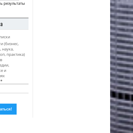
ь результаты
ка
писки
и (бизнес,
, наука,
оп, практика)
в
едии,
е и
иях
l
*