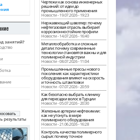
Чертежи как основа инженерных
а
решений: от идеи до
ения
промышленного применения
Новости - 19.07.2026 - 19:23
Нержавеющий швеллер: почему
ание
нефтегазовая отрасль выбирает
коррозионностойкие профили
Новости - 14.07.2026 - 16:40
од занятий?
Металлообработка и сложные
одство
детали: почему современные
технологии становятся важны и для
полимерной индустрии
жи
Новости - 08.07.2026 - 11:04
Промышленные прессы нового
ботка
поколения: как характеристики
оборудования влияют на скорость
вание
и точность штамповки
Новости - 07.07.2026 - 20:59
Как безопасно выбрать клинику
для пересадки волос в Турции
Новости - 05.07.2026 - 20:30
Железные артерии нефтехимии:
как не утонуть в мире
ь результаты
полимерного оборудования
Новости - 21.06.2026 - 16:28
Контроль качества полимерного
сырья: почему точное