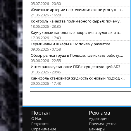
05.07.2026 - 20:30
Железные артерии нефтехимии: как не утонуть в...
21.06.2026 - 16:28
Контроль качества полимерного сырья: почему...
18.06.2026 - 23:35
Каучуковые напольные покрытия в рулонах и в...
17.06.2026 - 17:43
Терминалы и шкафы РЗА: почему развитие...
09.06.2026 - 07:58
Обзор рынка труда в Польше: где искать работу,...
03.06.2026 - 22:55
Интеграция установки ПБВ в существующий АБЗ
31.05.2026 - 20:46
Канифоль становится жидкостью: новый подход к...
29.05.2026 - 17:48
Портал
Реклама
О Нас
Аудитория
Редакция
Преимущества
Ограничение
Баннеры