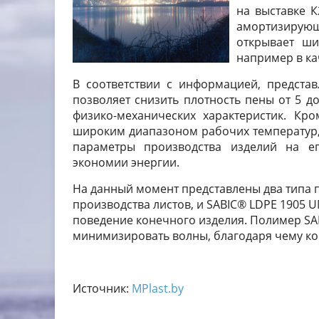
на выставке 
амортизирующ
открывает ши
например в ка
В соответствии с информацией, предста
позволяет снизить плотность пены от 5 д
физико-механических характеристик. Кр
широким диапазоном рабочих температур, 
параметры производства изделий на е
экономии энергии.
На данный момент представлены два типа п
производства листов, и SABIC® LDPE 1905 
поведение конечного изделия. Полимер SA
минимизировать волны, благодаря чему ко
Источник:
MPlast.by
_________________________________________________