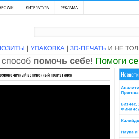
ЕС WIKI
ЛИТЕРАТУРА
РЕКЛАМА
ПОЗИТЫ
|
УПАКОВКА
|
3D-ПЕЧАТЬ
И НЕ ТО
 способ
помочь себе
!
Помоги с
Новости
коэкономичный вспененный полиэтилен
Аналити
Прогно
Бизнес,
Финанс
Калейдо
Наука и