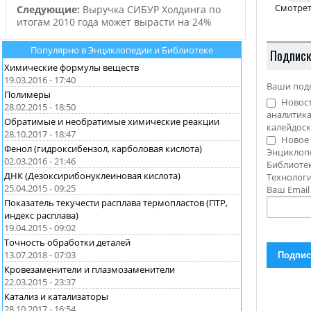
Смотрет
Следующие:
Выручка СИБУР Холдинга по
итогам 2010 года может вырасти на 24%
Популярно в Энциклопедии и Библиотеке
Подпис
Химические формулы веществ
19.03.2016 - 17:40
Ваши под
Полимеры
Новост
28.02.2015 - 18:50
аналитика
Обратимые и необратимые химические реакции
калейдоск
28.10.2017 - 18:47
Новое 
Фенол (гидроксибензол, карболовая кислота)
Энциклоп
02.03.2016 - 21:46
Библиотек
ДНК (Дезоксирибонуклеиновая кислота)
Технолог
25.04.2015 - 09:25
Ваш Emai
Показатель текучести расплава термопластов (ПТР,
индекс расплава)
19.04.2015 - 09:02
Точность обработки деталей
13.07.2018 - 07:03
Кровезаменители и плазмозаменители
22.03.2015 - 23:37
Катализ и катализаторы
28.10.2017 - 16:54