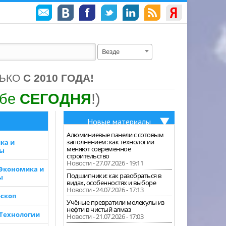
Везде
ЛЬКО
С 2010 ГОДА!
ебе
СЕГОДНЯ
!)
Новые материалы
Алюминиевые панели с сотовым
заполнением: как технологии
ка и
меняют современное
зы
строительство
Новости - 27.07.2026 - 19:11
 Экономика и
Подшипники: как разобраться в
ы
видах, особенностях и выборе
Новости - 24.07.2026 - 17:13
скоп
Учёные превратили молекулы из
нефти в чистый алмаз
 Технологии
Новости - 21.07.2026 - 17:03