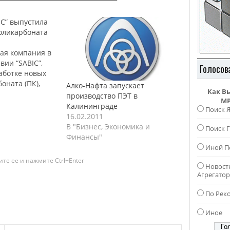
C” выпустила
оликарбоната
ая компания в
вии “SABIC”,
Голосов
аботке новых
оната (ПК),
Алко-Нафта запускает
Как В
азначены для
производство ПЭТ в
MP
 в авиационной
Калининграде
Поиск 
ти. Данные
16.02.2011
ичат и без того
В "Бизнес, Экономика и
Поиск Г
список
Финансы"
аудовской
Иной П
дукции. Речь
те ее и нажмите Ctrl+Enter
арках
Новост
Агрегато
 как “Lexan
“Lexan
По Рек
ловам…
Иное