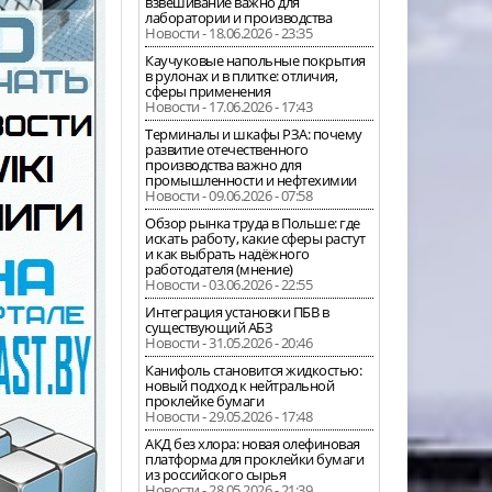
взвешивание важно для
лаборатории и производства
Новости - 18.06.2026 - 23:35
Каучуковые напольные покрытия
в рулонах и в плитке: отличия,
сферы применения
Новости - 17.06.2026 - 17:43
Терминалы и шкафы РЗА: почему
развитие отечественного
производства важно для
промышленности и нефтехимии
Новости - 09.06.2026 - 07:58
Обзор рынка труда в Польше: где
искать работу, какие сферы растут
и как выбрать надёжного
работодателя (мнение)
Новости - 03.06.2026 - 22:55
Интеграция установки ПБВ в
существующий АБЗ
Новости - 31.05.2026 - 20:46
Канифоль становится жидкостью:
новый подход к нейтральной
проклейке бумаги
Новости - 29.05.2026 - 17:48
АКД без хлора: новая олефиновая
платформа для проклейки бумаги
из российского сырья
Новости - 28.05.2026 - 21:39