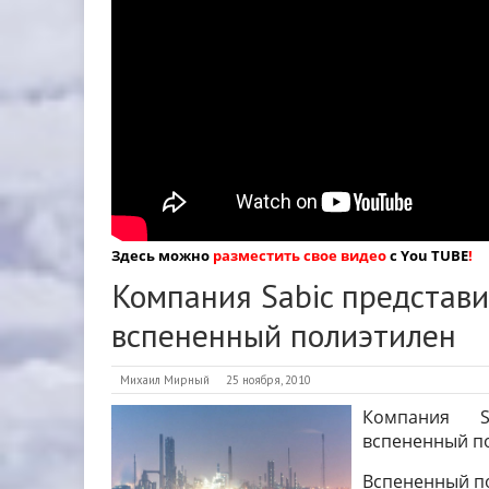
Здесь можно
разместить свое видео
с You TUBE
!
Компания Sabic представ
вспененный полиэтилен
Михаил Мирный
25 ноября, 2010
Компания S
вспененный п
Вспененный по