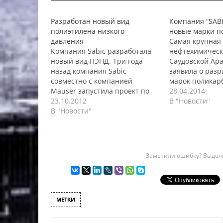
Разработан новый вид
Компания “SABI
полиэтилена низкого
новые марки п
давления
Самая крупная
Компания Sabic разработала
нефтехимическ
новый вид ПЭНД. Три года
Саудовской Ара
назад компания Sabic
заявила о разр
совместно с компанией
марок поликарб
Mauser запустила проект по
которые предн
28.04.2014
разработке нового вида
23.10.2012
использования
В "Новости"
полиэтилена высокой
В "Новости"
промышленнос
плотности. Новый вид
марки ПК, увел
полиэтилена был необходим
внушительный 
для производства крупных
выпускаемой с
цилиндрических контейнеров,
компанией про
Заметили ошибку? Выдели
используемых в
идет о таких м
здравоохранении.
поликарбоната,
Традиционно к этим
Light F6L300” и 
контейнерам предъявляют
XHR2000”. По с
повышенные требования,
МЕТКИ
касающиеся транспортировки
опасных грузов больших