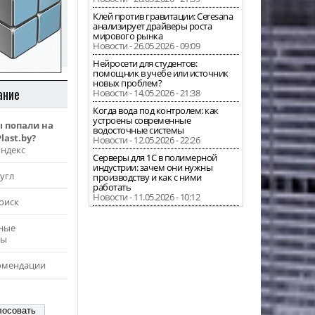
Клей против гравитации: Ceresana
анализирует драйверы роста
мирового рынка
Новости - 26.05.2026 - 09:09
Нейросети для студентов:
помощник в учебе или источник
новых проблем?
ание
Новости - 14.05.2026 - 21:38
Когда вода под контролем: как
устроены современные
ы попали на
водосточные системы
last.by?
Новости - 12.05.2026 - 22:26
Яндекс
Серверы для 1С в полимерной
индустрии: зачем они нужны
угл
производству и как с ними
работать
Новости - 11.05.2026 - 10:12
оиск
ные
ры
омендации