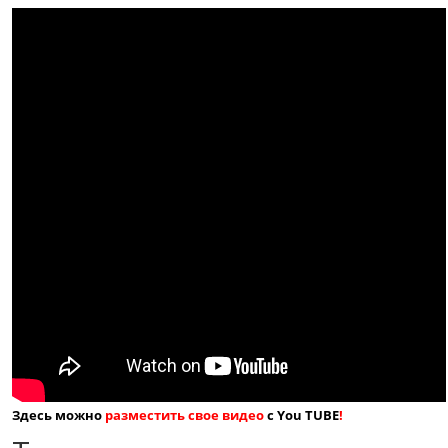
Здесь можно
разместить свое видео
с You TUBE
!