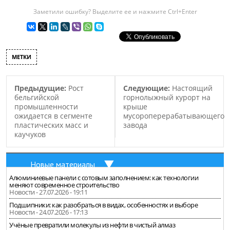
производственные
Заметили ошибку? Выделите ее и нажмите Ctrl+Enter
площади не позволяют
нарастить выпуск
продукции…
МЕТКИ
Предыдущие:
Рост
Следующие:
Настоящий
бельгийской
горнолыжный курорт на
промышленности
крыше
ожидается в сегменте
мусороперерабатывающего
пластических масс и
завода
каучуков
Новые материалы
Алюминиевые панели с сотовым заполнением: как технологии
меняют современное строительство
Новости - 27.07.2026 - 19:11
Подшипники: как разобраться в видах, особенностях и выборе
Новости - 24.07.2026 - 17:13
Учёные превратили молекулы из нефти в чистый алмаз