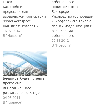
такси
собственного
Как сообщили
производства в
представители
Белгороде
израильской корпорации
Руководство корпорации
“Israel Aerospace
«Биосфера» объявило о
Industries”, которая и
планах модернизации и
занималась разработкой
16.07.2014
расширения
этого уникального вида
В "Новости"
собственного
транспорта, в самое
производства в городе
30.11.2012
ближайшее время
Белгород (Россия). Кроме
В "Новости"
пройдут первые
того, рассматривается
испытания их детища,
вопрос поиска новых
которое получило имя
производственных
“SkyTran”. Как
площадей для переноса
сообщается, принцип
производства. На данный
работы воздушного такси,
момент предприятие
Беларусь: будет принята
основан на эффекте
арендует
программа
пассивной магнитной
производственные
инновационного
тяги. Испытания
помещения площадью
развития до 2015 года
инновационного вида
4700 квадратных метров,
04.05.2011
транспорта, планируют
однако, как отмечает
В "Главное"
провести на территории
руководство корпорации,
корпорации.…
текущие