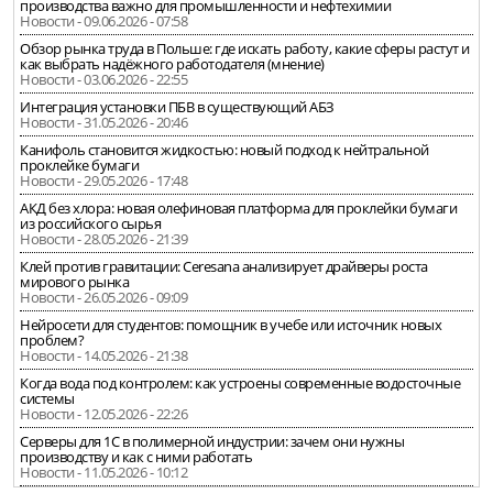
производства важно для промышленности и нефтехимии
Новости - 09.06.2026 - 07:58
Обзор рынка труда в Польше: где искать работу, какие сферы растут и
как выбрать надёжного работодателя (мнение)
Новости - 03.06.2026 - 22:55
Интеграция установки ПБВ в существующий АБЗ
Новости - 31.05.2026 - 20:46
Канифоль становится жидкостью: новый подход к нейтральной
проклейке бумаги
Новости - 29.05.2026 - 17:48
АКД без хлора: новая олефиновая платформа для проклейки бумаги
из российского сырья
Новости - 28.05.2026 - 21:39
Клей против гравитации: Ceresana анализирует драйверы роста
мирового рынка
Новости - 26.05.2026 - 09:09
Нейросети для студентов: помощник в учебе или источник новых
проблем?
Новости - 14.05.2026 - 21:38
Когда вода под контролем: как устроены современные водосточные
системы
Новости - 12.05.2026 - 22:26
Серверы для 1С в полимерной индустрии: зачем они нужны
производству и как с ними работать
Новости - 11.05.2026 - 10:12