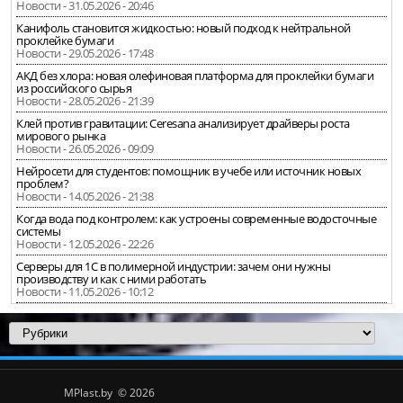
Новости - 31.05.2026 - 20:46
Канифоль становится жидкостью: новый подход к нейтральной
проклейке бумаги
Новости - 29.05.2026 - 17:48
АКД без хлора: новая олефиновая платформа для проклейки бумаги
из российского сырья
Новости - 28.05.2026 - 21:39
Клей против гравитации: Ceresana анализирует драйверы роста
мирового рынка
Новости - 26.05.2026 - 09:09
Нейросети для студентов: помощник в учебе или источник новых
проблем?
Новости - 14.05.2026 - 21:38
Когда вода под контролем: как устроены современные водосточные
системы
Новости - 12.05.2026 - 22:26
Серверы для 1С в полимерной индустрии: зачем они нужны
производству и как с ними работать
Новости - 11.05.2026 - 10:12
MPlast.by © 2026