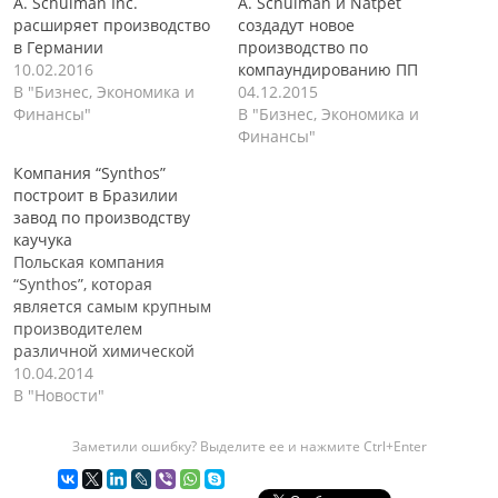
A. Schulman Inc.
A. Schulman и Natpet
расширяет производство
создадут новое
в Германии
производство по
10.02.2016
компаундированию ПП
В "Бизнес, Экономика и
04.12.2015
Финансы"
В "Бизнес, Экономика и
Финансы"
Компания “Synthos”
построит в Бразилии
завод по производству
каучука
Польская компания
“Synthos”, которая
является самым крупным
производителем
различной химической
продукции на
10.04.2014
территории страны,
В "Новости"
планирует построить
свой завод по
Заметили ошибку? Выделите ее и нажмите Ctrl+Enter
производству каучука в
Бразилии. Данное