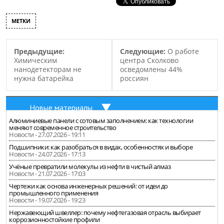
предприятие планируют
разместить на
МЕТКИ
территории бразильского
штата Риу-Гранде-ду-Сул.
В год на предприятии
Предыдущие:
Следующие:
О работе
планируют производить
Химическим
центра Сколково
около 80 000 тонн
нанодетекторам не
осведомлены 44%
синтетического каучука.
нужна батарейка
россиян
Договор о строительстве
данного завода, был
заключен…
Новые материалы
Алюминиевые панели с сотовым заполнением: как технологии
меняют современное строительство
Новости - 27.07.2026 - 19:11
Подшипники: как разобраться в видах, особенностях и выборе
Новости - 24.07.2026 - 17:13
Учёные превратили молекулы из нефти в чистый алмаз
Новости - 21.07.2026 - 17:03
Чертежи как основа инженерных решений: от идеи до
промышленного применения
Новости - 19.07.2026 - 19:23
Нержавеющий швеллер: почему нефтегазовая отрасль выбирает
коррозионностойкие профили