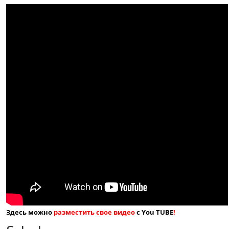
Здесь можно
разместить свое видео
с You TUBE
!