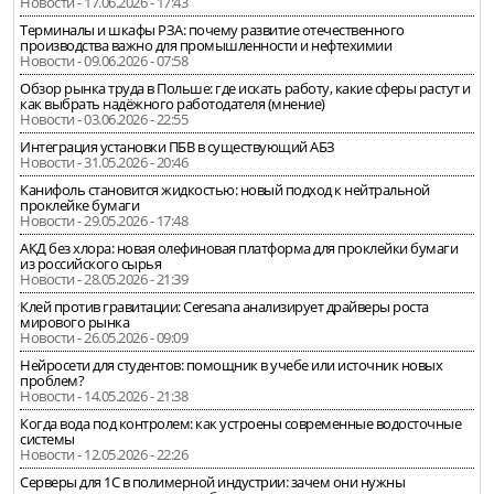
Новости - 17.06.2026 - 17:43
Терминалы и шкафы РЗА: почему развитие отечественного
производства важно для промышленности и нефтехимии
Новости - 09.06.2026 - 07:58
Обзор рынка труда в Польше: где искать работу, какие сферы растут и
как выбрать надёжного работодателя (мнение)
Новости - 03.06.2026 - 22:55
Интеграция установки ПБВ в существующий АБЗ
Новости - 31.05.2026 - 20:46
Канифоль становится жидкостью: новый подход к нейтральной
проклейке бумаги
Новости - 29.05.2026 - 17:48
АКД без хлора: новая олефиновая платформа для проклейки бумаги
из российского сырья
Новости - 28.05.2026 - 21:39
Клей против гравитации: Ceresana анализирует драйверы роста
мирового рынка
Новости - 26.05.2026 - 09:09
Нейросети для студентов: помощник в учебе или источник новых
проблем?
Новости - 14.05.2026 - 21:38
Когда вода под контролем: как устроены современные водосточные
системы
Новости - 12.05.2026 - 22:26
Серверы для 1С в полимерной индустрии: зачем они нужны