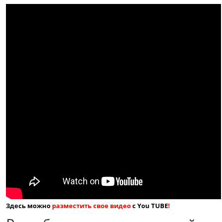
Здесь можно
разместить свое видео
с You TUBE
!