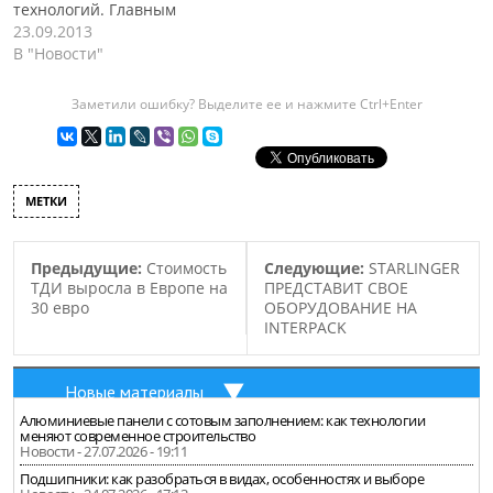
технологий. Главным
разработчиком нового
23.09.2013
вида пластика, является
В "Новости"
исследователь Ибон
Одриозол. По его словам,
Заметили ошибку? Выделите ее и нажмите Ctrl+Enter
пластик способен
избавится от любых
нанесенных ему
повреждений в течение
МЕТКИ
нескольких часов.
Помимо восстановления
своей изначальной
Предыдущие:
Стоимость
Следующие:
STARLINGER
структуры при трещинах
ТДИ выросла в Европе на
ПРЕДСТАВИТ СВОЕ
и царапинах, новый
30 евро
ОБОРУДОВАНИЕ НА
пластик способен
INTERPACK
принимать свою
первоначальную форму,…
Новые материалы
Алюминиевые панели с сотовым заполнением: как технологии
меняют современное строительство
Новости - 27.07.2026 - 19:11
Подшипники: как разобраться в видах, особенностях и выборе