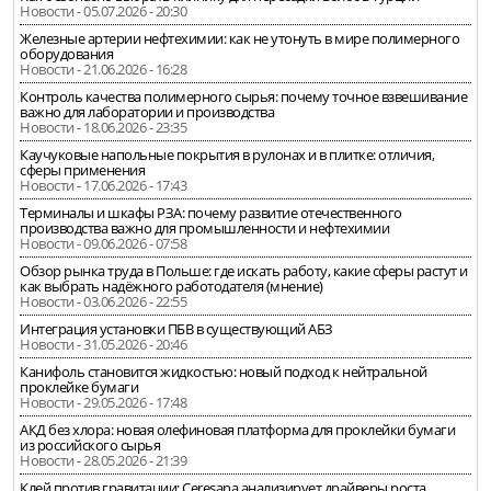
Новости - 05.07.2026 - 20:30
Железные артерии нефтехимии: как не утонуть в мире полимерного
оборудования
Новости - 21.06.2026 - 16:28
Контроль качества полимерного сырья: почему точное взвешивание
важно для лаборатории и производства
Новости - 18.06.2026 - 23:35
Каучуковые напольные покрытия в рулонах и в плитке: отличия,
сферы применения
Новости - 17.06.2026 - 17:43
Терминалы и шкафы РЗА: почему развитие отечественного
производства важно для промышленности и нефтехимии
Новости - 09.06.2026 - 07:58
Обзор рынка труда в Польше: где искать работу, какие сферы растут и
как выбрать надёжного работодателя (мнение)
Новости - 03.06.2026 - 22:55
Интеграция установки ПБВ в существующий АБЗ
Новости - 31.05.2026 - 20:46
Канифоль становится жидкостью: новый подход к нейтральной
проклейке бумаги
Новости - 29.05.2026 - 17:48
АКД без хлора: новая олефиновая платформа для проклейки бумаги
из российского сырья
Новости - 28.05.2026 - 21:39
Клей против гравитации: Ceresana анализирует драйверы роста