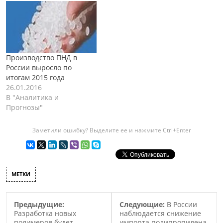
на территории
предприятия
“Казаньоргсинтез” (КОС),
была выявлено хищение
полиэтиленовой крошки
Производство ПНД в
на сумму свыше 1.6
России выросло по
миллиарда рублей. На
итогам 2015 года
текущий момент,
26.01.2016
следственной частью ГУ
В "Аналитика и
МВД России по
Прогнозы"
Приволжскому
федеральному округу
подозреваются…
Заметили ошибку? Выделите ее и нажмите Ctrl+Enter
МЕТКИ
Предыдущие:
Следующие:
В России
Разработка новых
наблюдается снижение
полимеров будет
импорта полипропилена