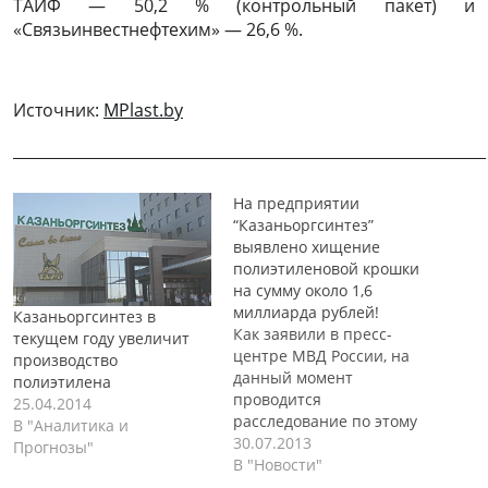
ТАИФ — 50,2 % (контрольный пакет) и
«Связьинвестнефтехим» — 26,6 %.
Источник:
MPlast.by
______________________________________________________________
На предприятии
“Казаньоргсинтез”
выявлено хищение
полиэтиленовой крошки
на сумму около 1,6
миллиарда рублей!
Казаньоргсинтез в
Как заявили в пресс-
текущем году увеличит
центре МВД России, на
производство
данный момент
полиэтилена
проводится
25.04.2014
расследование по этому
В "Аналитика и
делу. Известно лишь, что
30.07.2013
Прогнозы"
по результатам
В "Новости"
проведенной проверки