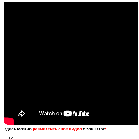
Здесь можно
разместить свое видео
с You TUBE
!