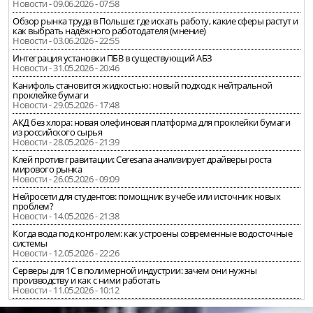
Новости - 09.06.2026 - 07:58
Обзор рынка труда в Польше: где искать работу, какие сферы растут и
как выбрать надёжного работодателя (мнение)
Новости - 03.06.2026 - 22:55
Интеграция установки ПБВ в существующий АБЗ
Новости - 31.05.2026 - 20:46
Канифоль становится жидкостью: новый подход к нейтральной
проклейке бумаги
Новости - 29.05.2026 - 17:48
АКД без хлора: новая олефиновая платформа для проклейки бумаги
из российского сырья
Новости - 28.05.2026 - 21:39
Клей против гравитации: Ceresana анализирует драйверы роста
мирового рынка
Новости - 26.05.2026 - 09:09
Нейросети для студентов: помощник в учебе или источник новых
проблем?
Новости - 14.05.2026 - 21:38
Когда вода под контролем: как устроены современные водосточные
системы
Новости - 12.05.2026 - 22:26
Серверы для 1С в полимерной индустрии: зачем они нужны
производству и как с ними работать
Новости - 11.05.2026 - 10:12