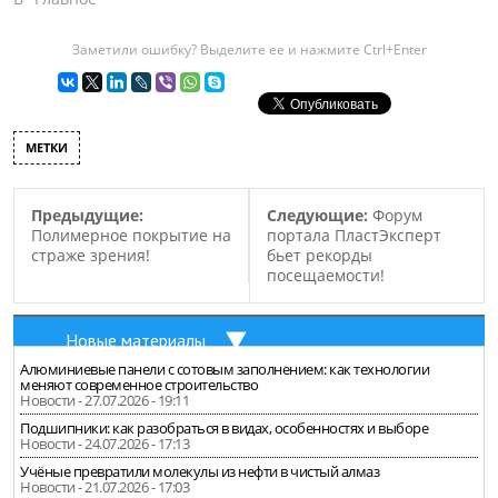
промышленности.
Строительство данного
предприятия, связано с
Заметили ошибку? Выделите ее и нажмите Ctrl+Enter
возросшим спросом на
продукцию данного вида
на…
МЕТКИ
Предыдущие:
Следующие:
Форум
Полимерное покрытие на
портала ПластЭксперт
страже зрения!
бьет рекорды
посещаемости!
Новые материалы
Алюминиевые панели с сотовым заполнением: как технологии
меняют современное строительство
Новости - 27.07.2026 - 19:11
Подшипники: как разобраться в видах, особенностях и выборе
Новости - 24.07.2026 - 17:13
Учёные превратили молекулы из нефти в чистый алмаз
Новости - 21.07.2026 - 17:03