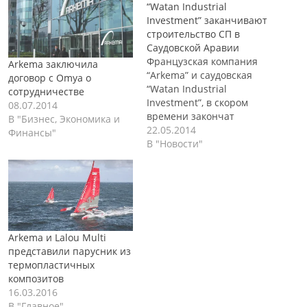
“Watan Industrial
Investment” заканчивают
строительство СП в
Саудовской Аравии
Французская компания
Arkema заключила
“Arkema” и саудовская
договор с Omya о
“Watan Industrial
сотрудничестве
Investment”, в скором
08.07.2014
времени закончат
В "Бизнес, Экономика и
строительство своего
22.05.2014
Финансы"
совместного
В "Новости"
предприятия, которое
будет расположено на
территории Саудовской
Аравии. Предприятие,
которое расположено в
городе Даммам, будет
Arkema и Lalou Multi
заниматься
представили парусник из
производством
термопластичных
химических веществ,
композитов
используемых в
16.03.2016
нефтяной
В "Главное"