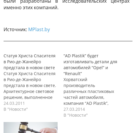
были разработаны в исследовательских центрах
именно этих компаний.
Источник:
MPlast.by
______________________________________________________________
Статуя Христа Спасителя
“AD Plastik” будет
в Рио-де-Жанейро
изготавливать детали для
предстала в новом свете
автомобилей “Opel” и
Статуя Христа Спасителя
“Renault”
в Рио-де-Жанейро
Хорватский
предстала в новом свете.
производитель
Архитектурное световое
различных пластиковых
решение, выполненное
частей автомобиля,
при использовании 300
24.03.2011
компания “AD Plastik”,
светодиодных
В "Новости"
подписали контракт с
27.03.2014
прожекторов
немецким
В "Новости"
подчеркивает и
автомобильным
дополняет неповторимый
поставщиком “Hella”, при
облик одной из главных
помощи которых он будет