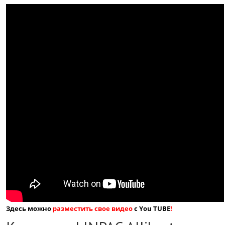
Здесь можно
разместить свое видео
с You TUBE
!