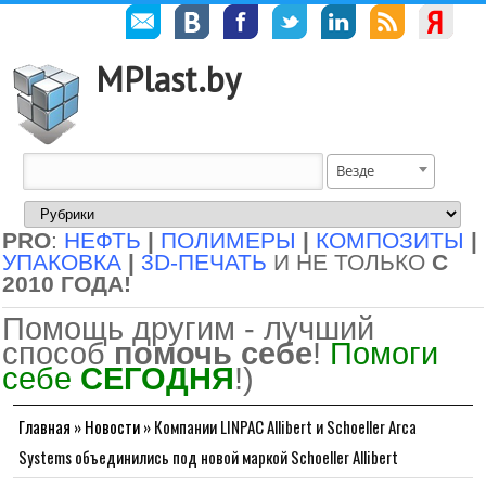
MPlast.by
Везде
PRO
:
НЕФТЬ
|
ПОЛИМЕРЫ
|
КОМПОЗИТЫ
|
УПАКОВКА
|
3D-ПЕЧАТЬ
И НЕ ТОЛЬКО
С
2010 ГОДА!
Помощь другим - лучший
способ
помочь себе
!
Помоги
себе
СЕГОДНЯ
!)
Главная
»
Новости
»
Компании LINPAC Allibert и Schoeller Arca
Systems объединились под новой маркой Schoeller Allibert