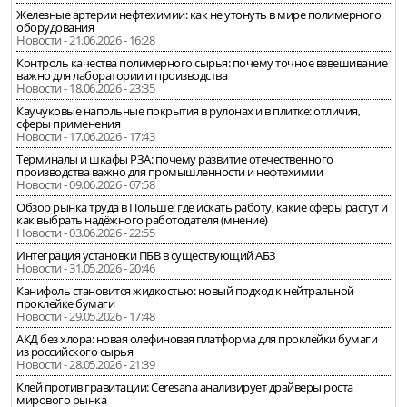
Железные артерии нефтехимии: как не утонуть в мире полимерного
оборудования
Новости - 21.06.2026 - 16:28
Контроль качества полимерного сырья: почему точное взвешивание
важно для лаборатории и производства
Новости - 18.06.2026 - 23:35
Каучуковые напольные покрытия в рулонах и в плитке: отличия,
сферы применения
Новости - 17.06.2026 - 17:43
Терминалы и шкафы РЗА: почему развитие отечественного
производства важно для промышленности и нефтехимии
Новости - 09.06.2026 - 07:58
Обзор рынка труда в Польше: где искать работу, какие сферы растут и
как выбрать надёжного работодателя (мнение)
Новости - 03.06.2026 - 22:55
Интеграция установки ПБВ в существующий АБЗ
Новости - 31.05.2026 - 20:46
Канифоль становится жидкостью: новый подход к нейтральной
проклейке бумаги
Новости - 29.05.2026 - 17:48
АКД без хлора: новая олефиновая платформа для проклейки бумаги
из российского сырья
Новости - 28.05.2026 - 21:39
Клей против гравитации: Ceresana анализирует драйверы роста
мирового рынка