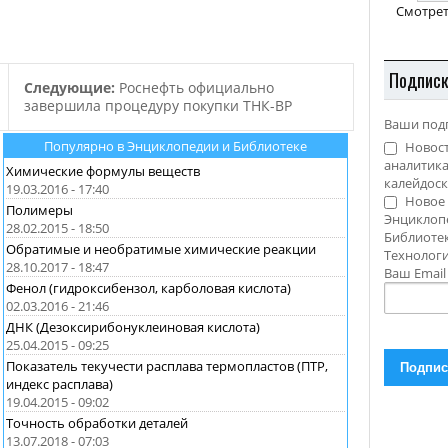
этилбензола,
Смотрет
Подпис
Следующие:
Роснефть официально
завершила процедуру покупки ТНК-ВР
Ваши под
Популярно в Энциклопедии и Библиотеке
Новост
аналитика
Химические формулы веществ
калейдоск
19.03.2016 - 17:40
Новое 
Полимеры
Энциклоп
28.02.2015 - 18:50
Библиотек
Обратимые и необратимые химические реакции
Технолог
28.10.2017 - 18:47
Ваш Emai
Фенол (гидроксибензол, карболовая кислота)
02.03.2016 - 21:46
ДНК (Дезоксирибонуклеиновая кислота)
25.04.2015 - 09:25
Показатель текучести расплава термопластов (ПТР,
индекс расплава)
19.04.2015 - 09:02
Точность обработки деталей
13.07.2018 - 07:03