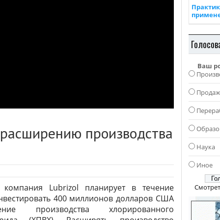
Практик
примен
Голосов
Ваш р
Произв
Прода
Перера
о расширению производства
Образо
Наука
Иное
 компания Lubrizol планирует в течение
Смотрет
инвестировать 400 миллионов долларов США
ние производства хлорированного