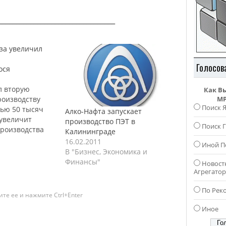
_________________________________
за увеличил
Голосов
ося
л вторую
Как В
роизводству
MP
Поиск 
ью 50 тысяч
Алко-Нафта запускает
 увеличит
производство ПЭТ в
Поиск Г
роизводства
Калининграде
ося
16.02.2011
Иной П
 100 тысяч
В "Бизнес, Экономика и
крытие второй
Финансы"
Новост
шло
Агрегато
 с большим
шенных гостей
По Рек
те ее и нажмите Ctrl+Enter
лиц. В 2010
Иное
устил три
ых