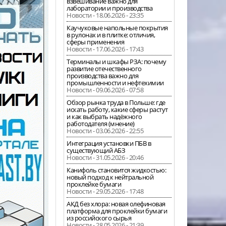
взвешивание важно для
лаборатории и производства
Новости - 18.06.2026 - 23:35
Каучуковые напольные покрытия
в рулонах и в плитке: отличия,
сферы применения
Новости - 17.06.2026 - 17:43
Терминалы и шкафы РЗА: почему
развитие отечественного
производства важно для
промышленности и нефтехимии
Новости - 09.06.2026 - 07:58
Обзор рынка труда в Польше: где
искать работу, какие сферы растут
и как выбрать надёжного
работодателя (мнение)
Новости - 03.06.2026 - 22:55
Интеграция установки ПБВ в
существующий АБЗ
Новости - 31.05.2026 - 20:46
Канифоль становится жидкостью:
новый подход к нейтральной
проклейке бумаги
Новости - 29.05.2026 - 17:48
АКД без хлора: новая олефиновая
платформа для проклейки бумаги
из российского сырья
Новости - 28.05.2026 - 21:39