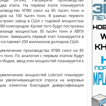
орида (ХПВХ). Расширять производство
два этапа. На первом этапе планируется
оизводство ХПВХ смол на 85 тысяч тонн и
дов на 100 тысяч тонн. В рамках первого
построен завод в США с годовой мощностью
ПВХ компаундов. Кроме того будут построены
аиланде мощностью 30 тысяч тонн и ХВПХ
онн. Завершить первый этап планируется в
 составляет 200 миллионов долларов США.
увеличение производства ХПВХ смол на 85
ч тонн. По аналогии с первым этапом будут
 Индии, ввод этих мощностей планируется к
увеличению мощностей Lubrizol планирует
ии увеличивающегося спроса на мировых
дым клиентом благодаря диверсификации