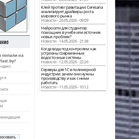
Клей против гравитации: Ceresana
анализирует драйверы роста
мирового рынка
Новости - 26.05.2026 - 09:09
Нейросети для студентов:
помощник в учебе или источник
новых проблем?
ание
Новости - 14.05.2026 - 21:38
Когда вода под контролем: как
устроены современные
ы попали на
водосточные системы
last.by?
Новости - 12.05.2026 - 22:26
Яндекс
Серверы для 1С в полимерной
индустрии: зачем они нужны
угл
производству и как с ними
работать
Новости - 11.05.2026 - 10:12
оиск
ные
ры
омендации