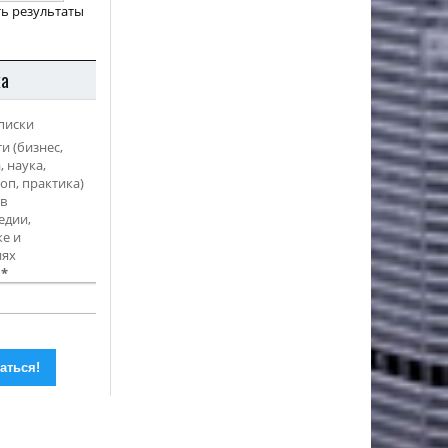
ь результаты
ка
писки
и (бизнес,
, наука,
оп, практика)
в
едии,
е и
иях
l
*