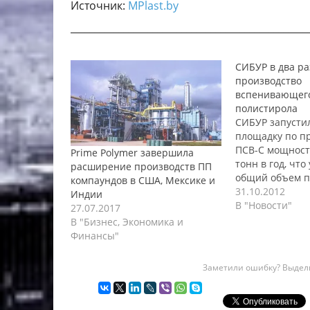
Источник:
MPlast.by
_________________________________________________
СИБУР в два ра
производство
вспенивающег
полистирола
СИБУР запусти
площадку по п
ПСВ-С мощност
Prime Polymer завершила
тонн в год, что
расширение производств ПП
общий объем п
компаундов в США, Мексике и
вспенивающег
31.10.2012
Индии
полистирола до
В "Новости"
27.07.2017
тонн в год. От
В "Бизнес, Экономика и
площадки про
Финансы"
торжественно,
числом пригла
Заметили ошибку? Выдели
и официальных 
году СИБУР зап
взаимосвязанн