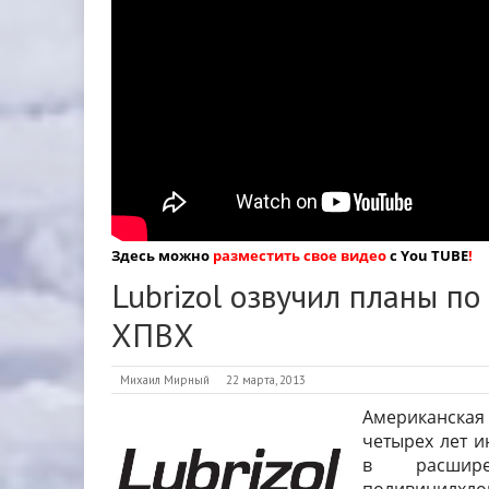
Здесь можно
разместить свое видео
с You TUBE
!
Lubrizol озвучил планы п
ХПВХ
Михаил Мирный
22 марта, 2013
Американская
четырех лет 
в расшире