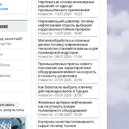
Чертежи как основа инженерных
а
решений: от идеи до
ения
промышленного применения
Новости - 19.07.2026 - 19:23
Нержавеющий швеллер: почему
ание
нефтегазовая отрасль выбирает
коррозионностойкие профили
Новости - 14.07.2026 - 16:40
од занятий?
Металлообработка и сложные
одство
детали: почему современные
технологии становятся важны и для
полимерной индустрии
жи
Новости - 08.07.2026 - 11:04
Промышленные прессы нового
ботка
поколения: как характеристики
оборудования влияют на скорость
вание
и точность штамповки
Новости - 07.07.2026 - 20:59
Как безопасно выбрать клинику
для пересадки волос в Турции
Новости - 05.07.2026 - 20:30
Железные артерии нефтехимии:
как не утонуть в мире
ь результаты
полимерного оборудования
Новости - 21.06.2026 - 16:28
Контроль качества полимерного
сырья: почему точное