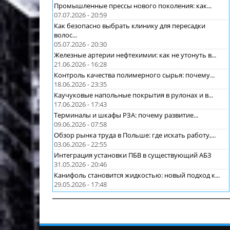
Промышленные прессы нового поколения: как...
07.07.2026 - 20:59
Как безопасно выбрать клинику для пересадки
волос...
05.07.2026 - 20:30
Железные артерии нефтехимии: как не утонуть в...
21.06.2026 - 16:28
Контроль качества полимерного сырья: почему...
18.06.2026 - 23:35
Каучуковые напольные покрытия в рулонах и в...
17.06.2026 - 17:43
Терминалы и шкафы РЗА: почему развитие...
09.06.2026 - 07:58
Обзор рынка труда в Польше: где искать работу,...
03.06.2026 - 22:55
Интеграция установки ПБВ в существующий АБЗ
31.05.2026 - 20:46
Канифоль становится жидкостью: новый подход к...
29.05.2026 - 17:48