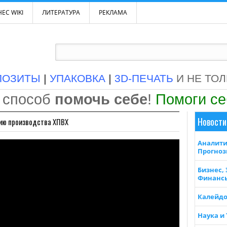
ЕС WIKI
ЛИТЕРАТУРА
РЕКЛАМА
ПОЗИТЫ
|
УПАКОВКА
|
3D-ПЕЧАТЬ
И НЕ ТО
 способ
помочь себе
!
Помоги с
Новости
нию производства ХПВХ
Аналити
Прогно
Бизнес,
Финанс
Калейдо
Наука и