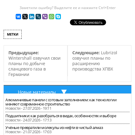
объекты могут
Заметили ошибку? Выделите ее и нажмите Ctrl+Enter
применяться для
создания микросенсоров
для обнаружения…
МЕТКИ
Предыдущие:
Следующие:
Lubrizol
Wintershall озвучил свои
озвучил планы по
планы по добыче
расширению
сланцевого газа в
производства ХПВХ
Германии
Новые материалы
Алюминиевые панели с сотовым заполнением: как технологии
меняют современное строительство
Новости - 27.07.2026 - 19:11
Подшипники: как разобраться в видах, особенностях и выборе
Новости - 24.07.2026 - 17:13
Учёные превратили молекулы из нефти в чистый алмаз
Новости - 21.07.2026 - 17:03