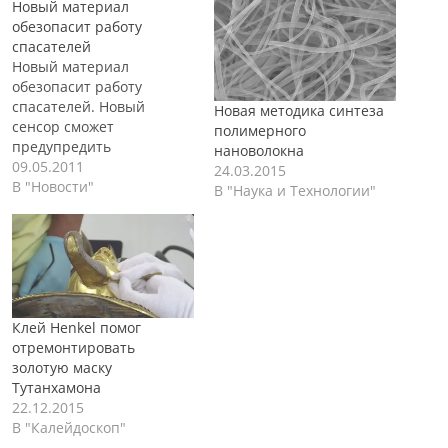
Новый материал
обезопасит работу
спасателей
Новый материал
обезопасит работу
спасателей. Новый
Новая методика синтеза
сенсор сможет
полимерного
предупредить
нановолокна
спасателей, работающих
09.05.2011
24.03.2015
в зоне чрезвычайной
В "Новости"
В "Наука и Технологии"
ситуации, об опасном
насыщении угольного
фильтра противогаза,
защищающего их от
вдыхания токсичных
паров. Группа
исследователей из
Клей Henkel помог
Университета
отремонтировать
Калифорнии (Сан-Диего)
золотую маску
получили наноструктуры
Тутанхамона
из углерода и
22.12.2015
продемонстрировали, что
В "Калейдоскоп"
эти наноразмерные