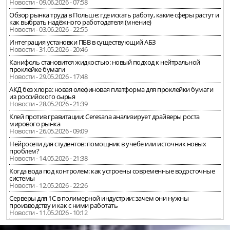
Новости - 09.06.2026 - 07:58
Обзор рынка труда в Польше: где искать работу, какие сферы растут и
как выбрать надёжного работодателя (мнение)
Новости - 03.06.2026 - 22:55
Интеграция установки ПБВ в существующий АБЗ
Новости - 31.05.2026 - 20:46
Канифоль становится жидкостью: новый подход к нейтральной
проклейке бумаги
Новости - 29.05.2026 - 17:48
АКД без хлора: новая олефиновая платформа для проклейки бумаги
из российского сырья
Новости - 28.05.2026 - 21:39
Клей против гравитации: Ceresana анализирует драйверы роста
мирового рынка
Новости - 26.05.2026 - 09:09
Нейросети для студентов: помощник в учебе или источник новых
проблем?
Новости - 14.05.2026 - 21:38
Когда вода под контролем: как устроены современные водосточные
системы
Новости - 12.05.2026 - 22:26
Серверы для 1С в полимерной индустрии: зачем они нужны
производству и как с ними работать
Новости - 11.05.2026 - 10:12