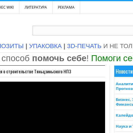
ЕС WIKI
ЛИТЕРАТУРА
РЕКЛАМА
ПОЗИТЫ
|
УПАКОВКА
|
3D-ПЕЧАТЬ
И НЕ ТО
 способ
помочь себе
!
Помоги с
Новости
ия о строительстве Тяньцзиньского НПЗ
Аналити
Прогно
Бизнес,
Финанс
Калейдо
Наука и