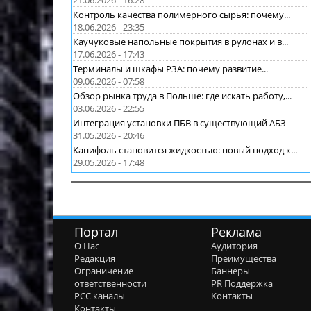
21.06.2026 - 16:28
Контроль качества полимерного сырья: почему...
18.06.2026 - 23:35
Каучуковые напольные покрытия в рулонах и в...
17.06.2026 - 17:43
Терминалы и шкафы РЗА: почему развитие...
09.06.2026 - 07:58
Обзор рынка труда в Польше: где искать работу,...
03.06.2026 - 22:55
Интеграция установки ПБВ в существующий АБЗ
31.05.2026 - 20:46
Канифоль становится жидкостью: новый подход к...
29.05.2026 - 17:48
Портал
Реклама
О Нас
Аудитория
Редакция
Преимущества
Ограничение
Баннеры
ответственности
PR Поддержка
РСС каналы
Контакты
Контакты