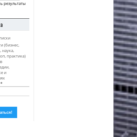
ь результаты
ка
писки
и (бизнес,
, наука,
оп, практика)
в
едии,
е и
иях
l
*