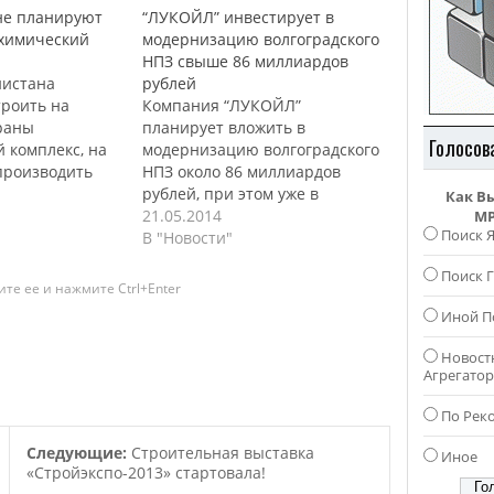
не планируют
“ЛУКОЙЛ” инвестирует в
охимический
модернизацию волгоградского
НПЗ свыше 86 миллиардов
нистана
рублей
троить на
Компания “ЛУКОЙЛ”
раны
планирует вложить в
Голосов
 комплекс, на
модернизацию волгоградского
производить
НПЗ около 86 миллиардов
полипропилен.
рублей, при этом уже в
Как В
сть данного
текущем году, для этих целей,
21.05.2014
MP
Поиск 
на составить
будет выделено более 30
В "Новости"
онн
миллиардов рублей. Об этом
Поиск Г
 и около
сообщил президент компании
те ее и нажмите Ctrl+Enter
олиэтилена,
“ЛУКОЙЛ” Вагит Алекперов, по
Иной П
ая часть из
итогам визита на
продукции
волгоградское предприятие.
Новост
ться на
Уже в этом году на
Агрегато
имический
предприятии планируют
 расположен на
приступить к…
По Рек
лканской
Следующие:
Строительная выставка
Иное
льку…
«Стройэкспо-2013» стартовала!