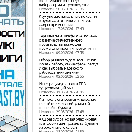
взвешивание важно для
лаборатории и производства
Новости - 18.06.2026 - 23:35
Каучуковые напольные покрытия
в рулонах и в плитке: отличия,
сферы применения
Новости - 17.06.2026 - 17:43
Терминалы и шкафы РЗА: почему
развитие отечественного
производства важно для
промышленности и нефтехимии
Новости - 09.06.2026 - 07:58
Обзор рынка труда в Польше: где
искать работу, какие сферы растут
и как выбрать надёжного
работодателя (мнение)
Новости - 03.06.2026 - 22:55
Интеграция установки ПБВ в
существующий АБЗ
Новости - 31.05.2026 - 20:46
Канифоль становится жидкостью:
новый подход к нейтральной
проклейке бумаги
Новости - 29.05.2026 - 17:48
АКД без хлора: новая олефиновая
платформа для проклейки бумаги
из российского сырья
Новости - 28.05.2026 - 21:39