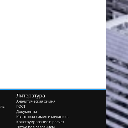
Литература
Аналитическая химия
алы
ГОСТ
я
Документы
Квантовая химия и механика
Конструирование и расчет
Литье под давлением