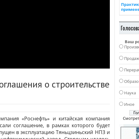
Практик
примен
Голосов
Ваш р
Произв
Прода
Перера
соглашения о строительстве
Образо
Наука
Иное
омпания «Роснефть» и китайская компания
Смотрет
сали соглашение, в рамках которого будет
пущен в эксплуатацию Тяньцзиньский НПЗ и