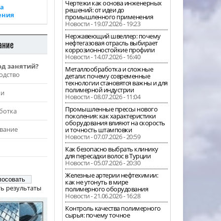
Чертежи как основа инженерных
а
решений: от идеи до
ения
промышленного применения
Новости - 19.07.2026 - 19:23
Нержавеющий швеллер: почему
ание
нефтегазовая отрасль выбирает
коррозионностойкие профили
Новости - 14.07.2026 - 16:40
од занятий?
Металлообработка и сложные
одство
детали: почему современные
технологии становятся важны и для
полимерной индустрии
жи
Новости - 08.07.2026 - 11:04
Промышленные прессы нового
ботка
поколения: как характеристики
оборудования влияют на скорость
вание
и точность штамповки
Новости - 07.07.2026 - 20:59
Как безопасно выбрать клинику
для пересадки волос в Турции
Новости - 05.07.2026 - 20:30
Железные артерии нефтехимии:
как не утонуть в мире
ь результаты
полимерного оборудования
Новости - 21.06.2026 - 16:28
Контроль качества полимерного
сырья: почему точное