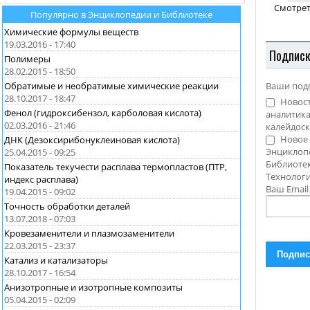
Смотрет
Популярно в Энциклопедии и Библиотеке
Химические формулы веществ
19.03.2016 - 17:40
Подпис
Полимеры
28.02.2015 - 18:50
Обратимые и необратимые химические реакции
Ваши под
28.10.2017 - 18:47
Новост
Фенол (гидроксибензол, карболовая кислота)
аналитика
02.03.2016 - 21:46
калейдоск
Новое 
ДНК (Дезоксирибонуклеиновая кислота)
Энциклоп
25.04.2015 - 09:25
Библиотек
Показатель текучести расплава термопластов (ПТР,
Технолог
индекс расплава)
Ваш Emai
19.04.2015 - 09:02
Точность обработки деталей
13.07.2018 - 07:03
Кровезаменители и плазмозаменители
22.03.2015 - 23:37
Катализ и катализаторы
28.10.2017 - 16:54
Анизотропные и изотропные композиты
05.04.2015 - 02:09