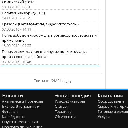
Химический состав
18.03.2016 - 08:30
Поливинилхлорид (ПВХ)
19.11.2015 - 20:25
Крезолы (метилфенолы, гидрокситолуолы)
07.03.2016 - 14:11
Полиизобутилен: формула, производство, свойства и
применение
13.05.2015 - 09:55
Полиметилметакрилат и другие полиакрилаты:
производство и свойства
03.02.2016 - 10:46
Твиты от @MPlast_by
Новости
Энциклопедия
Компании
Аналитика и Прогнозы
Классификаторы
Оборудование
Бизнес, Экономика и
Статьи
Сырье и матери
Финансы
Термины
Готовые издели
Калейдоскоп
Об издании
Услуги
Наука и Технологии
Практика применения