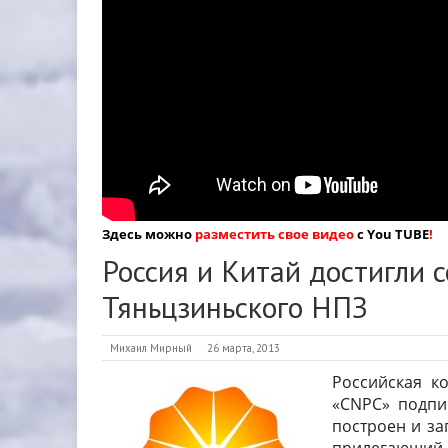
Здесь можно
разместить свое видео
с You TUBE
!
Россия и Китай достигли 
Тяньцзиньского НПЗ
Михаил Мирный
26 марта, 2013
Российская к
«CNPC» подпи
построен и за