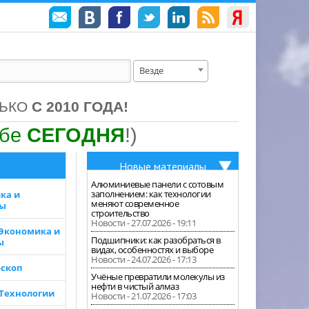
Везде
ЛЬКО
С 2010 ГОДА!
ебе
СЕГОДНЯ
!)
Новые материалы
Алюминиевые панели с сотовым
заполнением: как технологии
ка и
меняют современное
зы
строительство
Новости - 27.07.2026 - 19:11
 Экономика и
Подшипники: как разобраться в
ы
видах, особенностях и выборе
Новости - 24.07.2026 - 17:13
скоп
Учёные превратили молекулы из
нефти в чистый алмаз
 Технологии
Новости - 21.07.2026 - 17:03