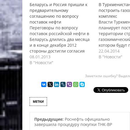
Беларусь и Россия пришли к
В Туркмениста
предварительному
построить газ
соглашению по вопросу
комплекс
поставок нефти
Власти Туркме
Переговоры по вопросу
планирует пос
поставок российской нефти в
территории ст
Беларусь длились два месяца
газохимический
и в конце декабря 2012
котором будут 
стороны достигли согласия
полиэтилен и 
22.04.2014
лишь по поставкам на первый
08.01.2013
Годовая мощно
В "Новости"
квартал 2013 года. Россия
В "Новости"
комплекса долж
планировала постепенное
около 80 000 т
снижение поставок с 21,5
полипропилена
Заметили ошибку? Выдели
миллионов тонн нефти до
385 000 тонн п
уровня 18 миллионов тонн
причем некотор
нефти за 2013 год, однако
производимой 
белорусская сторона смогла…
будет поставля
МЕТКИ
экспорт. Газох
комплекс будет
территории Ба
Предыдущие:
Роснефть официально
области, поско
завершила процедуру покупки ТНК-ВР