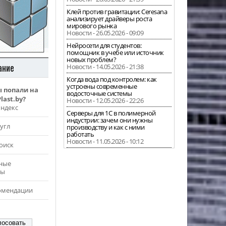
Клей против гравитации: Ceresana
анализирует драйверы роста
мирового рынка
Новости - 26.05.2026 - 09:09
Нейросети для студентов:
помощник в учебе или источник
новых проблем?
ание
Новости - 14.05.2026 - 21:38
Когда вода под контролем: как
устроены современные
ы попали на
водосточные системы
last.by?
Новости - 12.05.2026 - 22:26
Яндекс
Серверы для 1С в полимерной
индустрии: зачем они нужны
угл
производству и как с ними
работать
Новости - 11.05.2026 - 10:12
оиск
ные
ры
омендации