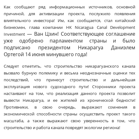
Как сообщают ряд информационных источников, основной
причиной, для активизации проекта, послужило появления
влиятельного инвестора! Им, как сообщается, стал китайский
бизнесмен, глава компании HK Nicaragua Canal Development
— Ван Цзин! Соответствующее соглашение
Investment
уже одобрено парламентом страны и было
подписано президентом Никарагуа Дани­элем
Ортегой 14 июня минувшего года!
Следует отметить, что строительство никарагуанского канала
вызвало бурную полемику и весьма неоднозначные оценки тех
последствий, что принесут строительство и дальнейшая
эксплуатация нового судоходного пути! Сторонники проекта
настаивают на том, что реализация данного проекта позволит
вывести Никарагуа, и ее жителей из хронической бедности!
Противники, в свою очередь, выражают сомнения в
экономической способности страны осуществить проект такого
масштаба, а также выражают свою уверенность в том, что
строительство и работа канала повредят экологии региона!