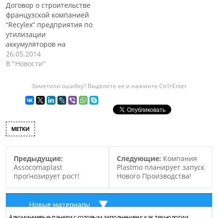
Договор о строительстве
французской компанией
“Recylex” предприятия по
утилизации
аккумуляторов на
территории
26.05.2014
Ленинградской области,
В "Новости"
был подписан в рамках
прошедшего
Заметили ошибку? Выделите ее и нажмите Ctrl+Enter
экономического форума в
городе Санкт-Петербург.
Свои подписи под
данным договором
МЕТКИ
поставили, президент
компании “Recylex” Ив
Рош и губернатор
Предыдущие:
Следующие:
Компания
области Александр
Assocomaplast
Plastmo планирует запуск
Дрозденко. Стороны
прогнозирует рост!
Нового Производства!
обсуждали вопрос о
реализации данного
проекта, еще в апреле…
Новые материалы
Алюминиевые панели с сотовым заполнением: как технологии