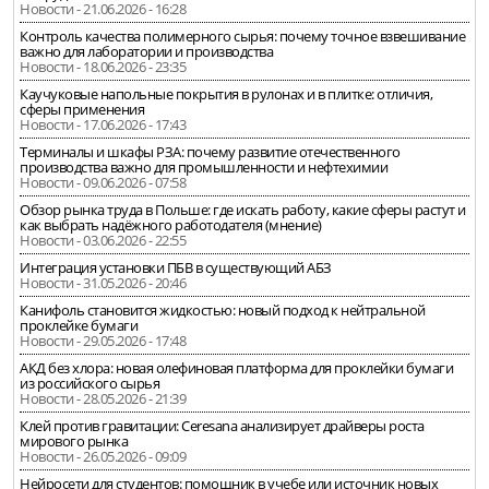
Новости - 21.06.2026 - 16:28
Контроль качества полимерного сырья: почему точное взвешивание
важно для лаборатории и производства
Новости - 18.06.2026 - 23:35
Каучуковые напольные покрытия в рулонах и в плитке: отличия,
сферы применения
Новости - 17.06.2026 - 17:43
Терминалы и шкафы РЗА: почему развитие отечественного
производства важно для промышленности и нефтехимии
Новости - 09.06.2026 - 07:58
Обзор рынка труда в Польше: где искать работу, какие сферы растут и
как выбрать надёжного работодателя (мнение)
Новости - 03.06.2026 - 22:55
Интеграция установки ПБВ в существующий АБЗ
Новости - 31.05.2026 - 20:46
Канифоль становится жидкостью: новый подход к нейтральной
проклейке бумаги
Новости - 29.05.2026 - 17:48
АКД без хлора: новая олефиновая платформа для проклейки бумаги
из российского сырья
Новости - 28.05.2026 - 21:39
Клей против гравитации: Ceresana анализирует драйверы роста
мирового рынка
Новости - 26.05.2026 - 09:09
Нейросети для студентов: помощник в учебе или источник новых