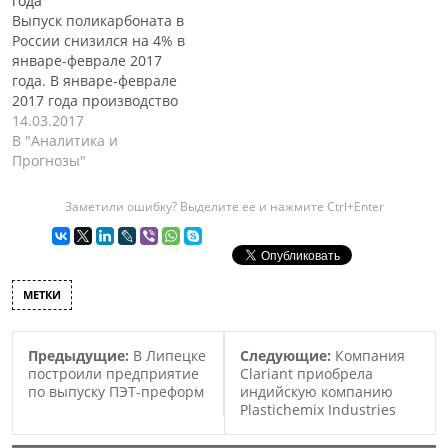
года
Выпуск поликарбоната в
России снизился на 4% в
январе-феврале 2017
года. В январе-феврале
2017 года производство
поликарбоната (ПК) на
14.03.2017
предприятии
В "Аналитика и
Казаньоргсинтез
Прогнозы"
составило 12 тыс. тонн,
что на 4% меньше
Заметили ошибку? Выделите ее и нажмите Ctrl+Enter
аналогичного показателя
за первые два месяца
прошлого года,
сообщается в обзоре
МЕТКИ
СканПласт компании
Маркет Репорт. В январе
объем наработки
Предыдущие:
В Липецке
Следующие:
Компания
материала составил 5,4…
построили предприятие
Clariant приобрела
по выпуску ПЭТ-преформ
индийскую компанию
Plastichemix Industries