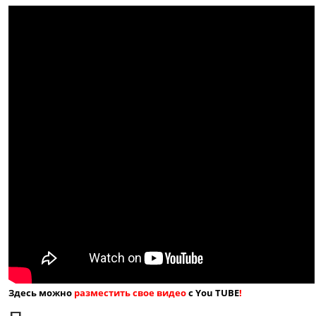
Здесь можно
разместить свое видео
с You TUBE
!