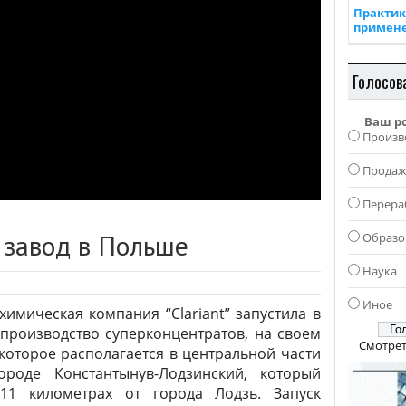
Практик
примен
Голосов
Ваш р
Произв
Прода
Перера
й завод в Польше
Образо
Наука
Иное
имическая компания “Clariant” запустила в
производство суперконцентратов, на своем
Смотрет
которое располагается в центральной части
роде Константынув-Лодзинский, который
11 километрах от города Лодзь. Запуск