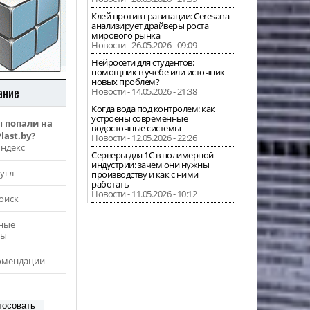
Клей против гравитации: Ceresana
анализирует драйверы роста
мирового рынка
Новости - 26.05.2026 - 09:09
Нейросети для студентов:
помощник в учебе или источник
новых проблем?
ание
Новости - 14.05.2026 - 21:38
Когда вода под контролем: как
устроены современные
ы попали на
водосточные системы
last.by?
Новости - 12.05.2026 - 22:26
Яндекс
Серверы для 1С в полимерной
индустрии: зачем они нужны
угл
производству и как с ними
работать
Новости - 11.05.2026 - 10:12
оиск
ные
ры
омендации