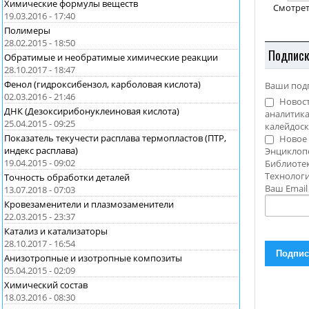
Химические формулы веществ
Смотрет
19.03.2016 - 17:40
Полимеры
28.02.2015 - 18:50
Подпис
Обратимые и необратимые химические реакции
28.10.2017 - 18:47
Фенол (гидроксибензол, карболовая кислота)
Ваши под
02.03.2016 - 21:46
Новост
ДНК (Дезоксирибонуклеиновая кислота)
аналитика
25.04.2015 - 09:25
калейдоск
Показатель текучести расплава термопластов (ПТР,
Новое 
индекс расплава)
Энциклоп
19.04.2015 - 09:02
Библиотек
Технолог
Точность обработки деталей
Ваш Emai
13.07.2018 - 07:03
Кровезаменители и плазмозаменители
22.03.2015 - 23:37
Катализ и катализаторы
28.10.2017 - 16:54
Анизотропные и изотропные композиты
05.04.2015 - 02:09
Химический состав
18.03.2016 - 08:30