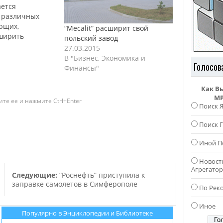
ается
 различных
ющих,
“Mecalit” расширит свой
ширить
польский завод
а своем заводе
27.03.2015
оде Скавина.
В "Бизнес, Экономика и
Голосов
ирует
Финансы"
реализацию
а около 6.5
Как В
о, завершение
MP
те ее и нажмите Ctrl+Enter
анировано на
Поиск 
а. Все работы в
Поиск Г
 проекта, будет
тная
Иной П
ирма “Erbud”.
остроить…
Новост
Агрегато
Следующие:
“Роснефть” приступила к
заправке самолетов в Симферополе
По Рек
Иное
Популярно в Энциклопедии и Библиотеке