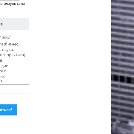
ь результаты
ка
писки
и (бизнес,
, наука,
оп, практика)
в
едии,
е и
иях
l
*