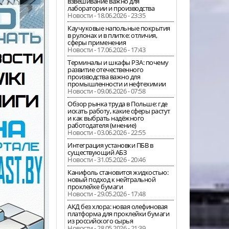
взвешивание важно для
лаборатории и производства
Новости - 18.06.2026 - 23:35
Каучуковые напольные покрытия
в рулонах и в плитке: отличия,
сферы применения
Новости - 17.06.2026 - 17:43
Терминалы и шкафы РЗА: почему
развитие отечественного
производства важно для
промышленности и нефтехимии
Новости - 09.06.2026 - 07:58
Обзор рынка труда в Польше: где
искать работу, какие сферы растут
и как выбрать надёжного
работодателя (мнение)
Новости - 03.06.2026 - 22:55
Интеграция установки ПБВ в
существующий АБЗ
Новости - 31.05.2026 - 20:46
Канифоль становится жидкостью:
новый подход к нейтральной
проклейке бумаги
Новости - 29.05.2026 - 17:48
АКД без хлора: новая олефиновая
платформа для проклейки бумаги
из российского сырья
Новости - 28.05.2026 - 21:39