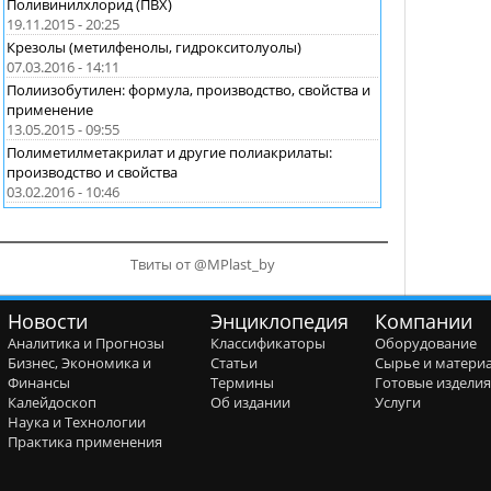
Поливинилхлорид (ПВХ)
19.11.2015 - 20:25
Крезолы (метилфенолы, гидрокситолуолы)
07.03.2016 - 14:11
Полиизобутилен: формула, производство, свойства и
применение
13.05.2015 - 09:55
Полиметилметакрилат и другие полиакрилаты:
производство и свойства
03.02.2016 - 10:46
Твиты от @MPlast_by
Новости
Энциклопедия
Компании
Аналитика и Прогнозы
Классификаторы
Оборудование
Бизнес, Экономика и
Статьи
Сырье и матери
Финансы
Термины
Готовые издели
Калейдоскоп
Об издании
Услуги
Наука и Технологии
Практика применения