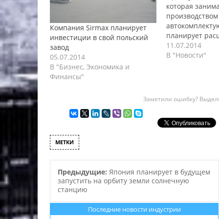
которая заним
производством
автокомплекту
Компания Sirmax планирует
планирует рас
инвестиции в свой польский
производство н
11.07.2014
завод
в польском гор
В "Новости"
05.07.2014
Компания план
В "Бизнес, Экономика и
потратить на 
Финансы"
данного проект
миллионов евр
Заметили ошибку? Выдели
которого запл
конец 2015 год
рамках данного
выполнять мес
строительная ф
МЕТКИ
Планируется п
Предыдущие:
Япония планирует в будущем
запустить на орбиту земли солнечную
станцию
Последние новости индустрии