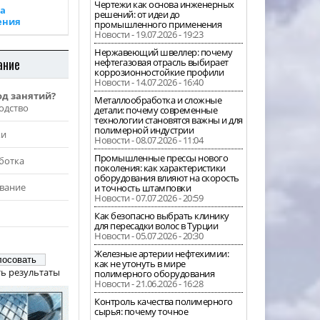
Чертежи как основа инженерных
а
решений: от идеи до
ения
промышленного применения
Новости - 19.07.2026 - 19:23
Нержавеющий швеллер: почему
ание
нефтегазовая отрасль выбирает
коррозионностойкие профили
Новости - 14.07.2026 - 16:40
од занятий?
Металлообработка и сложные
одство
детали: почему современные
технологии становятся важны и для
полимерной индустрии
жи
Новости - 08.07.2026 - 11:04
Промышленные прессы нового
ботка
поколения: как характеристики
оборудования влияют на скорость
вание
и точность штамповки
Новости - 07.07.2026 - 20:59
Как безопасно выбрать клинику
для пересадки волос в Турции
Новости - 05.07.2026 - 20:30
Железные артерии нефтехимии:
как не утонуть в мире
ь результаты
полимерного оборудования
Новости - 21.06.2026 - 16:28
Контроль качества полимерного
сырья: почему точное