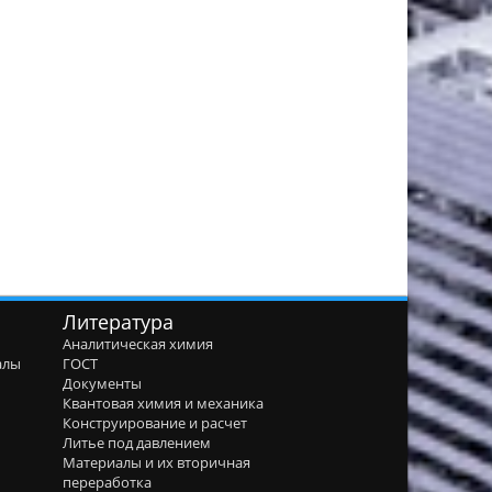
Литература
Аналитическая химия
алы
ГОСТ
я
Документы
Квантовая химия и механика
Конструирование и расчет
Литье под давлением
Материалы и их вторичная
переработка