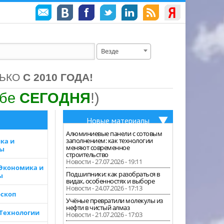
Везде
ЛЬКО
С 2010 ГОДА!
ебе
СЕГОДНЯ
!)
Новые материалы
Алюминиевые панели с сотовым
заполнением: как технологии
ка и
меняют современное
зы
строительство
Новости - 27.07.2026 - 19:11
 Экономика и
Подшипники: как разобраться в
ы
видах, особенностях и выборе
Новости - 24.07.2026 - 17:13
скоп
Учёные превратили молекулы из
нефти в чистый алмаз
 Технологии
Новости - 21.07.2026 - 17:03