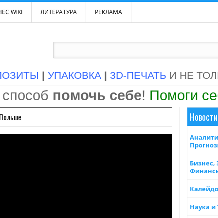
ЕС WIKI
ЛИТЕРАТУРА
РЕКЛАМА
ПОЗИТЫ
|
УПАКОВКА
|
3D-ПЕЧАТЬ
И НЕ ТО
 способ
помочь себе
!
Помоги с
Новости
 Польше
Аналити
Прогно
Бизнес,
Финанс
Калейдо
Наука и