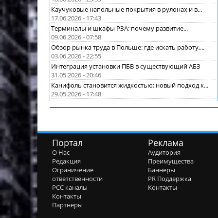
Каучуковые напольные покрытия в рулонах и в...
17.06.2026 - 17:43
Терминалы и шкафы РЗА: почему развитие...
09.06.2026 - 07:58
Обзор рынка труда в Польше: где искать работу,...
03.06.2026 - 22:55
Интеграция установки ПБВ в существующий АБЗ
31.05.2026 - 20:46
Канифоль становится жидкостью: новый подход к...
29.05.2026 - 17:48
Портал
Реклама
О Нас
Аудитория
Редакция
Преимущества
Ограничение
Баннеры
ответственности
PR Поддержка
РСС каналы
Контакты
Контакты
Партнеры