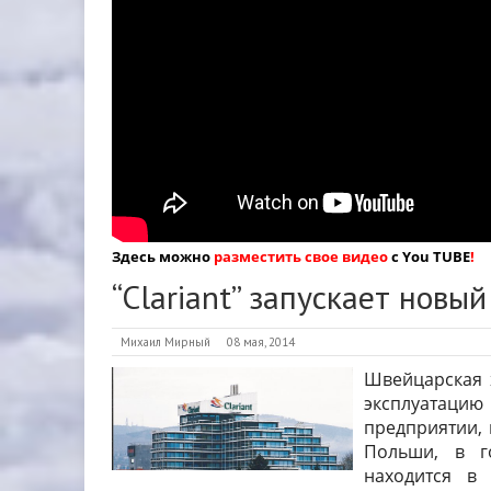
Здесь можно
разместить свое видео
с You TUBE
!
“Clariant” запускает новы
Михаил Мирный
08 мая, 2014
Швейцарская х
эксплуатацию 
предприятии, 
Польши, в го
находится в 