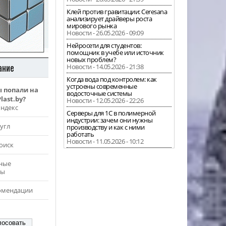
Клей против гравитации: Ceresana
анализирует драйверы роста
мирового рынка
Новости - 26.05.2026 - 09:09
Нейросети для студентов:
помощник в учебе или источник
новых проблем?
ание
Новости - 14.05.2026 - 21:38
Когда вода под контролем: как
устроены современные
ы попали на
водосточные системы
last.by?
Новости - 12.05.2026 - 22:26
Яндекс
Серверы для 1С в полимерной
индустрии: зачем они нужны
угл
производству и как с ними
работать
Новости - 11.05.2026 - 10:12
оиск
ные
ры
омендации