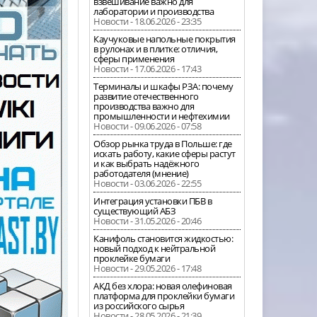
взвешивание важно для
лаборатории и производства
Новости - 18.06.2026 - 23:35
Каучуковые напольные покрытия
в рулонах и в плитке: отличия,
сферы применения
Новости - 17.06.2026 - 17:43
Терминалы и шкафы РЗА: почему
развитие отечественного
производства важно для
промышленности и нефтехимии
Новости - 09.06.2026 - 07:58
Обзор рынка труда в Польше: где
искать работу, какие сферы растут
и как выбрать надёжного
работодателя (мнение)
Новости - 03.06.2026 - 22:55
Интеграция установки ПБВ в
существующий АБЗ
Новости - 31.05.2026 - 20:46
Канифоль становится жидкостью:
новый подход к нейтральной
проклейке бумаги
Новости - 29.05.2026 - 17:48
АКД без хлора: новая олефиновая
платформа для проклейки бумаги
из российского сырья
Новости - 28.05.2026 - 21:39