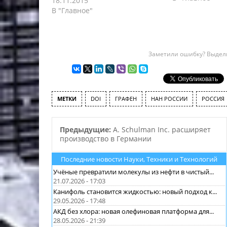
18.11.2015
правила вален
В "Главное"
природы химич
поэтому ряд со
формулы котор
написать на бу
Заметили ошибку? Выдели
существуют. Те
некоторых сое
чередование х
связей не про
правилам вале
МЕТКИ
DOI
ГРАФЕН
НАН РОССИИ
РОССИЯ
Предыдущие:
A. Schulman Inc. расширяет
производство в Германии
Последние новости Науки, Техники и Технологий
Учёные превратили молекулы из нефти в чистый...
21.07.2026 - 17:03
Канифоль становится жидкостью: новый подход к...
29.05.2026 - 17:48
АКД без хлора: новая олефиновая платформа для...
28.05.2026 - 21:39