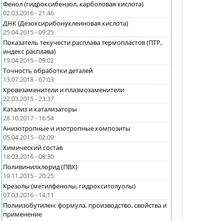
Фенол (гидроксибензол, карболовая кислота)
02.03.2016 - 21:46
ДНК (Дезоксирибонуклеиновая кислота)
25.04.2015 - 09:25
Показатель текучести расплава термопластов (ПТР,
индекс расплава)
19.04.2015 - 09:02
Точность обработки деталей
13.07.2018 - 07:03
Кровезаменители и плазмозаменители
22.03.2015 - 23:37
Катализ и катализаторы
28.10.2017 - 16:54
Анизотропные и изотропные композиты
05.04.2015 - 02:09
Химический состав
18.03.2016 - 08:30
Поливинилхлорид (ПВХ)
19.11.2015 - 20:25
Крезолы (метилфенолы, гидрокситолуолы)
07.03.2016 - 14:11
Полиизобутилен: формула, производство, свойства и
применение