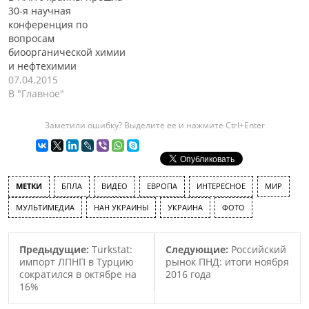
30-я научная
конференция по
вопросам
биоорганической химии
и нефтехимии
07.04.2015
В "Главное"
Заметили ошибку? Выделите ее и нажмите Ctrl+Enter
МЕТКИ
БПЛА
ВИДЕО
ЕВРОПА
ИНТЕРЕСНОЕ
МИР
МУЛЬТИМЕДИА
НАН УКРАИНЫ
УКРАИНА
ФОТО
Предыдущие:
Turkstat:
Следующие:
Российский
импорт ЛПНП в Турцию
рынок ПНД: итоги ноября
сократился в октябре на
2016 года
16%