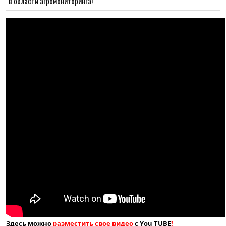
в области агромониторинга!
Здесь можно
разместить свое видео
с You TUBE
!