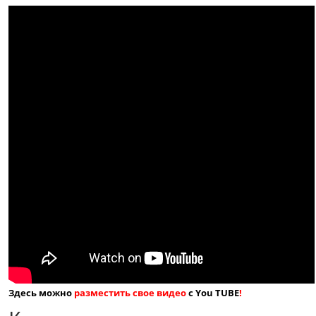
Здесь можно
разместить свое видео
с You TUBE
!