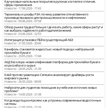
Каучуковые напольные покрытия в рулонах и в плитке: отличия,
сферы применения
Новости - 17.06.2026 - 17:43
Терминалы и шкафы РЗА: почему развитие отечественного
производства важно для промышленности и нефтехимии
Новости - 09.06.2026 - 07:58
Обзор рынка труда в Польше: где искать работу, какие сферы растут и
как выбрать надёжного работодателя (мнение)
Новости - 03.06.2026 - 22:55
Интеграция установки ПБВ в существующий АБЗ
Новости - 31.05.2026 - 20:46
Канифоль становится жидкостью: новый подход к нейтральной
проклейке бумаги
Новости - 29.05.2026 - 17:48
АКД без хлора: новая олефиновая платформа для проклейки бумаги
из российского сырья
Новости - 28.05.2026 - 21:39
Клей против гравитации: Ceresana анализирует драйверы роста
мирового рынка
Новости - 26.05.2026 - 09:09
Нейросети для студентов: помощник в учебе или источник новых
проблем?
Новости - 14.05.2026 - 21:38
Когда вода под контролем: как устроены современные водосточные
системы
Новости - 12.05.2026 - 22:26