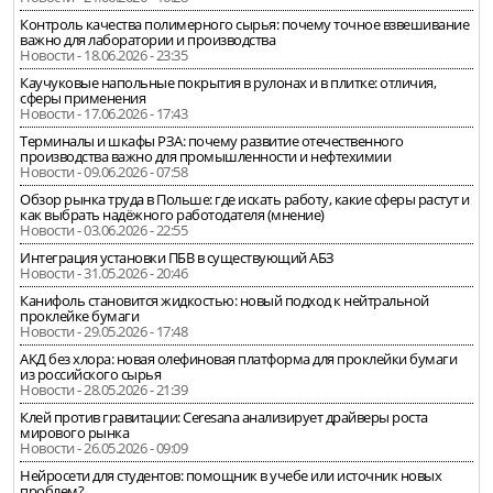
Контроль качества полимерного сырья: почему точное взвешивание
важно для лаборатории и производства
Новости - 18.06.2026 - 23:35
Каучуковые напольные покрытия в рулонах и в плитке: отличия,
сферы применения
Новости - 17.06.2026 - 17:43
Терминалы и шкафы РЗА: почему развитие отечественного
производства важно для промышленности и нефтехимии
Новости - 09.06.2026 - 07:58
Обзор рынка труда в Польше: где искать работу, какие сферы растут и
как выбрать надёжного работодателя (мнение)
Новости - 03.06.2026 - 22:55
Интеграция установки ПБВ в существующий АБЗ
Новости - 31.05.2026 - 20:46
Канифоль становится жидкостью: новый подход к нейтральной
проклейке бумаги
Новости - 29.05.2026 - 17:48
АКД без хлора: новая олефиновая платформа для проклейки бумаги
из российского сырья
Новости - 28.05.2026 - 21:39
Клей против гравитации: Ceresana анализирует драйверы роста
мирового рынка
Новости - 26.05.2026 - 09:09
Нейросети для студентов: помощник в учебе или источник новых
проблем?