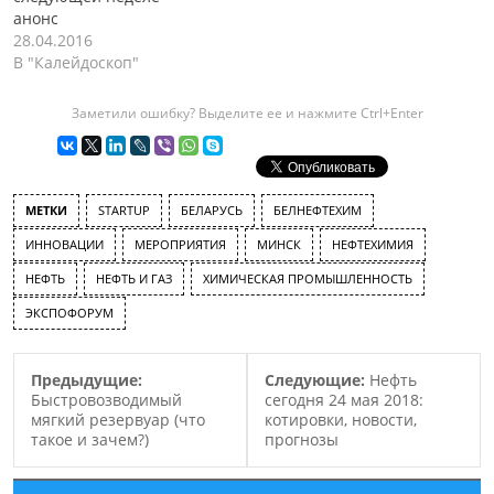
анонс
28.04.2016
В "Калейдоскоп"
Заметили ошибку? Выделите ее и нажмите Ctrl+Enter
МЕТКИ
STARTUP
БЕЛАРУСЬ
БЕЛНЕФТЕХИМ
ИННОВАЦИИ
МЕРОПРИЯТИЯ
МИНСК
НЕФТЕХИМИЯ
НЕФТЬ
НЕФТЬ И ГАЗ
ХИМИЧЕСКАЯ ПРОМЫШЛЕННОСТЬ
ЭКСПОФОРУМ
Предыдущие:
Следующие:
Нефть
Быстровозводимый
сегодня 24 мая 2018:
мягкий резервуар (что
котировки, новости,
такое и зачем?)
прогнозы