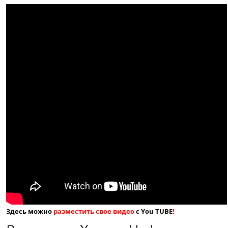
Здесь можно
разместить свое видео
с You TUBE
!