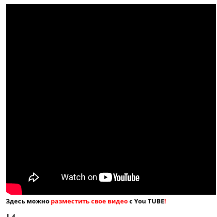
Здесь можно
разместить свое видео
с You TUBE
!