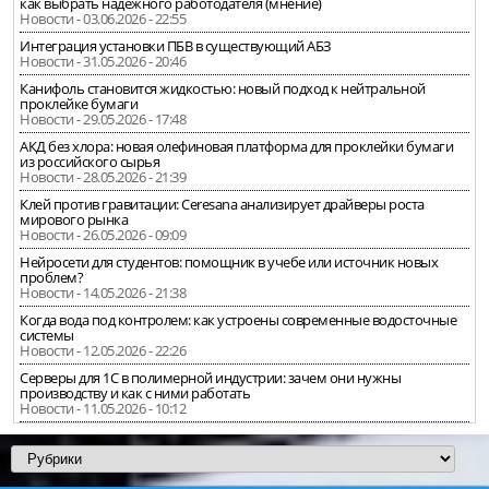
как выбрать надёжного работодателя (мнение)
Новости - 03.06.2026 - 22:55
Интеграция установки ПБВ в существующий АБЗ
Новости - 31.05.2026 - 20:46
Канифоль становится жидкостью: новый подход к нейтральной
проклейке бумаги
Новости - 29.05.2026 - 17:48
АКД без хлора: новая олефиновая платформа для проклейки бумаги
из российского сырья
Новости - 28.05.2026 - 21:39
Клей против гравитации: Ceresana анализирует драйверы роста
мирового рынка
Новости - 26.05.2026 - 09:09
Нейросети для студентов: помощник в учебе или источник новых
проблем?
Новости - 14.05.2026 - 21:38
Когда вода под контролем: как устроены современные водосточные
системы
Новости - 12.05.2026 - 22:26
Серверы для 1С в полимерной индустрии: зачем они нужны
производству и как с ними работать
Новости - 11.05.2026 - 10:12