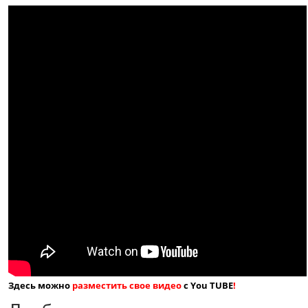
Здесь можно
разместить свое видео
с You TUBE
!