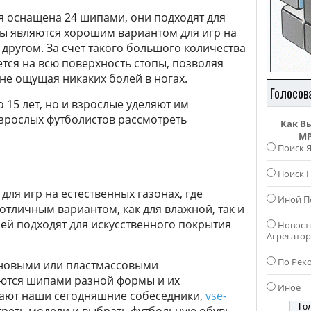
рая оснащена 24 шипами, они подходят для
тсы являются хорошим вариантом для игр на
другом. За счет такого большого количества
ется на всю поверхность стопы, позволяя
не ощущая никаких болей в ногах.
Голосов
 15 лет, но и взрослые уделяют им
зрослых футболистов рассмотреть
Как В
MP
Поиск 
Поиск Г
ля игр на естественных газонах, где
Иной П
 отличным вариантом, как для влажной, так и
ей подходят для искусственного покрытия
Новост
Агрегато
По Рек
иновыми или пластмассовыми
ются шипами разной формы и их
Иное
отают наши сегодняшние собеседники,
vse-