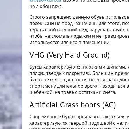
krossovki.in.ua
можно по их словам просмот
на любой вкус.
Строго запрещено данную обувь использова
песок. Они не предназначены для этого, п
терять свой внешний вид, нарушать качеств
чтобы не сломать лодыжки и не травмирова
используется для игр в помещении.
VHG (Very Hard Ground)
Бутсы характеризуются плоскими шипами, 
плохих твердых покрытиях. Большим преим
бутсы не отягощают ноги, не вызывают ди
спортсмену длительное время находиться в 
щебенкой, на траве с остатками снега.
Artificial Grass boots (AG)
Современные бутсы предназначаются для и
характеризуются твердой подошвой с нал