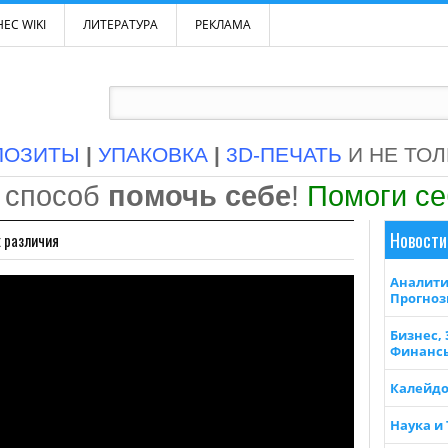
ЕС WIKI
ЛИТЕРАТУРА
РЕКЛАМА
ПОЗИТЫ
|
УПАКОВКА
|
3D-ПЕЧАТЬ
И НЕ ТО
 способ
помочь себе
!
Помоги с
Новости
х различия
Аналити
Прогно
Бизнес,
Финанс
Калейдо
Наука и