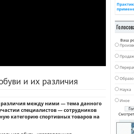
Практик
примен
Голосов
Ваш р
Произв
Прода
Перера
обуви и их различия
Образо
Наука
Иное
и различия между ними — тема данного
участии специалистов — сотрудников
Смотрет
ную категорию спортивных товаров на