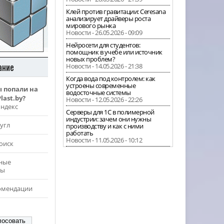
Клей против гравитации: Ceresana
анализирует драйверы роста
мирового рынка
Новости - 26.05.2026 - 09:09
Нейросети для студентов:
помощник в учебе или источник
новых проблем?
ание
Новости - 14.05.2026 - 21:38
Когда вода под контролем: как
устроены современные
ы попали на
водосточные системы
last.by?
Новости - 12.05.2026 - 22:26
Яндекс
Серверы для 1С в полимерной
индустрии: зачем они нужны
угл
производству и как с ними
работать
Новости - 11.05.2026 - 10:12
оиск
ные
ры
омендации