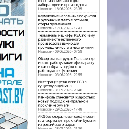
взвешивание важно для
лаборатории и производства
Новости - 18.06.2026 - 23:35
Каучуковые напольные покрытия
в рулонах и в плитке: отличия,
сферы применения
Новости - 17.06.2026 - 17:43
Терминалы и шкафы РЗА: почему
развитие отечественного
производства важно для
промышленности и нефтехимии
Новости - 09.06.2026 - 07:58
Обзор рынка труда в Польше: где
искать работу, какие сферы растут
и как выбрать надёжного
работодателя (мнение)
Новости - 03.06.2026 - 22:55
Интеграция установки ПБВ в
существующий АБЗ
Новости - 31.05.2026 - 20:46
Канифоль становится жидкостью:
новый подход к нейтральной
проклейке бумаги
Новости - 29.05.2026 - 17:48
АКД без хлора: новая олефиновая
платформа для проклейки бумаги
из российского сырья
Новости - 28.05.2026 - 21:39