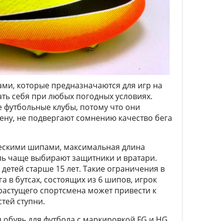
ами, которые предназначаются для игр на
ать себя при любых погодных условиях.
 футбольные клубы, потому что они
ену, не подвергают сомнению качество бега
ческими шипами, максимальная длина
ль чаще выбирают защитники и вратари.
детей старше 15 лет. Такие ограничения в
а в бутсах, состоящих из 6 шипов, игрок
 растущего спортсмена может привести к
тей ступни.
обувь для футбола с маркировкой FG и HG.