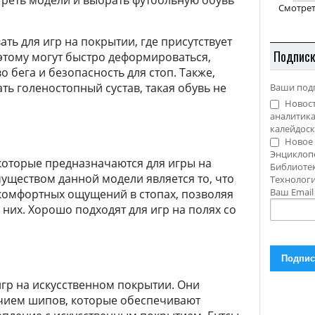
реть модели и выбрать футбольную обувь
Смотрет
ть для игр на покрытии, где присутствует
Подпис
оэтому могут быстро деформироваться,
о бега и безопасность для стоп. Также,
ть голеностопный сустав, такая обувь не
Ваши под
Новост
аналитика
калейдоск
Новое 
Энциклоп
которые предназначаются для игры на
Библиотек
уществом данной модели является то, что
Технолог
Ваш Emai
скомфортных ощущений в стопах, позволяя
них. Хорошо подходят для игр на полях со
гр на искусственном покрытии. Они
ичием шипов, которые обеспечивают