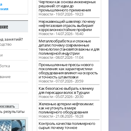
Чертежи как основа инженерных
а
решений: от идеи до
ения
промышленного применения
Новости - 19.07.2026 - 19:23
Нержавеющий швеллер: почему
ание
нефтегазовая отрасль выбирает
коррозионностойкие профили
Новости - 14.07.2026 - 16:40
од занятий?
Металлообработка и сложные
одство
детали: почему современные
технологии становятся важны и для
полимерной индустрии
жи
Новости - 08.07.2026 - 11:04
Промышленные прессы нового
ботка
поколения: как характеристики
оборудования влияют на скорость
вание
и точность штамповки
Новости - 07.07.2026 - 20:59
Как безопасно выбрать клинику
для пересадки волос в Турции
Новости - 05.07.2026 - 20:30
Железные артерии нефтехимии:
как не утонуть в мире
ь результаты
полимерного оборудования
Новости - 21.06.2026 - 16:28
Контроль качества полимерного
сырья: почему точное