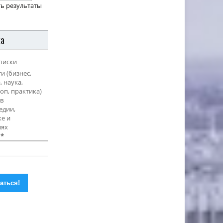
ь результаты
ка
писки
и (бизнес,
, наука,
оп, практика)
в
едии,
е и
иях
l
*