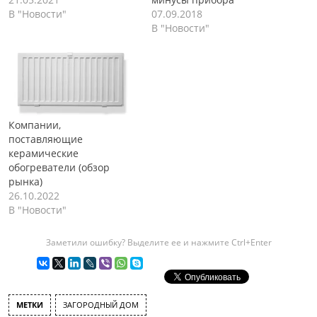
В "Новости"
07.09.2018
В "Новости"
Компании,
поставляющие
керамические
обогреватели (обзор
рынка)
26.10.2022
В "Новости"
Заметили ошибку? Выделите ее и нажмите Ctrl+Enter
МЕТКИ
ЗАГОРОДНЫЙ ДОМ