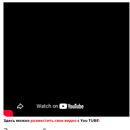
Здесь можно
разместить свое видео
с You TUBE
!