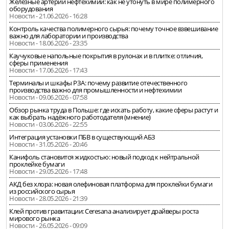
Железные артерии нефтехимии: как не утонуть в мире полимерного
оборудования
Новости - 21.06.2026 - 16:28
Контроль качества полимерного сырья: почему точное взвешивание
важно для лаборатории и производства
Новости - 18.06.2026 - 23:35
Каучуковые напольные покрытия в рулонах и в плитке: отличия,
сферы применения
Новости - 17.06.2026 - 17:43
Терминалы и шкафы РЗА: почему развитие отечественного
производства важно для промышленности и нефтехимии
Новости - 09.06.2026 - 07:58
Обзор рынка труда в Польше: где искать работу, какие сферы растут и
как выбрать надёжного работодателя (мнение)
Новости - 03.06.2026 - 22:55
Интеграция установки ПБВ в существующий АБЗ
Новости - 31.05.2026 - 20:46
Канифоль становится жидкостью: новый подход к нейтральной
проклейке бумаги
Новости - 29.05.2026 - 17:48
АКД без хлора: новая олефиновая платформа для проклейки бумаги
из российского сырья
Новости - 28.05.2026 - 21:39
Клей против гравитации: Ceresana анализирует драйверы роста
мирового рынка
Новости - 26.05.2026 - 09:09