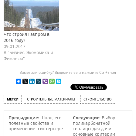
расположены гелиевый и
газоперерабатывающий
заводы. Изначально
данный комплекс
планировали построить
возле Белогорска, но в
Что строил Газпром в
итоге было решено
2016 году?
построить
09.01.2017
газоперерабатывающий
В "Бизнес, Экономика и
комплекс около
Финансы"
Свободного. Такое
расположение комплекса,
Заметили ошибку? Выделите ее и нажмите Ctrl+Enter
позволит уменьшить
затраты на его
строительство,…
МЕТКИ
СТРОИТЕЛЬНЫЕ МАТЕРИАЛЫ
СТРОИТЕЛЬСТВО
Предыдущие:
Шпон, его
Следующие:
Выбор
полезные свойства и
поликарбонатной
применение в интерьере
теплицы для дачи:
основные критерии