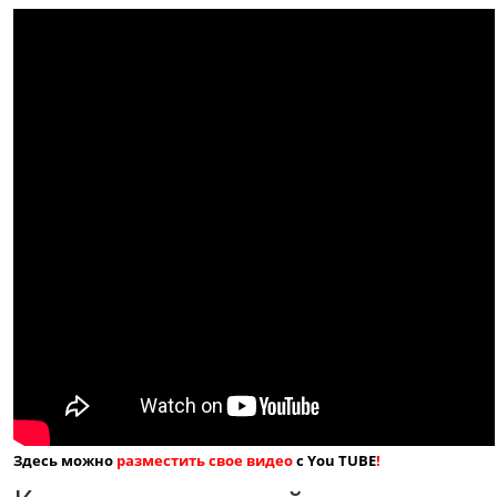
Здесь можно
разместить свое видео
с You TUBE
!