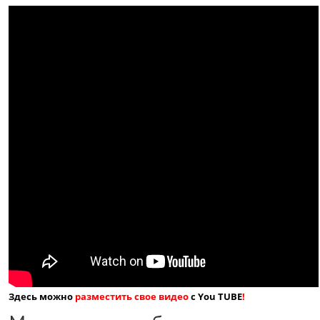
Здесь можно
разместить свое видео
с You TUBE
!