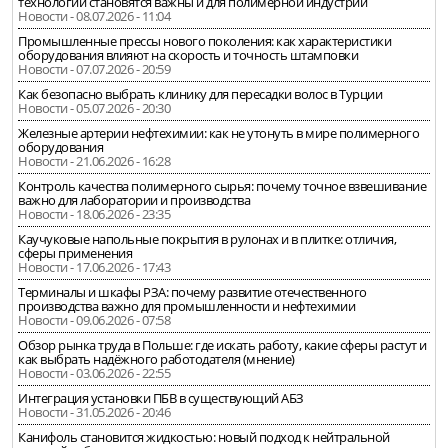
технологии становятся важны и для полимерной индустрии
Новости - 08.07.2026 - 11:04
Промышленные прессы нового поколения: как характеристики
оборудования влияют на скорость и точность штамповки
Новости - 07.07.2026 - 20:59
Как безопасно выбрать клинику для пересадки волос в Турции
Новости - 05.07.2026 - 20:30
Железные артерии нефтехимии: как не утонуть в мире полимерного
оборудования
Новости - 21.06.2026 - 16:28
Контроль качества полимерного сырья: почему точное взвешивание
важно для лаборатории и производства
Новости - 18.06.2026 - 23:35
Каучуковые напольные покрытия в рулонах и в плитке: отличия,
сферы применения
Новости - 17.06.2026 - 17:43
Терминалы и шкафы РЗА: почему развитие отечественного
производства важно для промышленности и нефтехимии
Новости - 09.06.2026 - 07:58
Обзор рынка труда в Польше: где искать работу, какие сферы растут и
как выбрать надёжного работодателя (мнение)
Новости - 03.06.2026 - 22:55
Интеграция установки ПБВ в существующий АБЗ
Новости - 31.05.2026 - 20:46
Канифоль становится жидкостью: новый подход к нейтральной