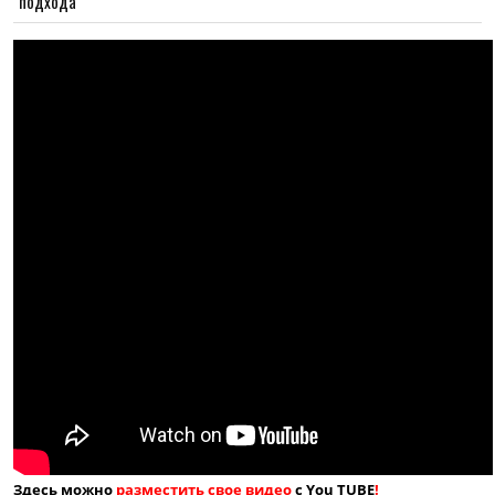
подхода
Здесь можно
разместить свое видео
с You TUBE
!