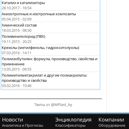
Катализ и катализаторы
28.10.2017 - 16:54
Анизотропные и изотропные композиты
05.04.2015 - 02:09
Химический состав
18.03.2016 - 08:30
Поливинилхлорид (ПВХ)
19.11.2015 - 20:25
Крезолы (метилфенолы, гидрокситолуолы)
07.03.2016 - 14:11
Полиизобутилен: формула, производство, свойства и
применение
13.05.2015 - 09:55
Полиметилметакрилат и другие полиакрилаты:
производство и свойства
03.02.2016 - 10:46
Твиты от @MPlast_by
Новости
Энциклопедия
Компании
Аналитика и Прогнозы
Классификаторы
Оборудование