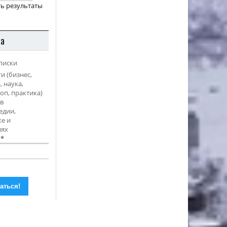
ь результаты
ка
писки
и (бизнес,
, наука,
оп, практика)
в
едии,
е и
иях
l
*