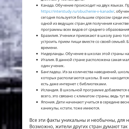
Канада. Обучение происходит на двух языках. П
https://interstudy.ru/obuchenie-v-kanade/
, обуче
сегодня пользуется большим спросом среди ино
одной из ведущих стран для получения качеств
программы всех видов от среднего образования
Бразилия. Ученики приезжают в школу рано толь
устроить прием пищи вместе со своей семьей. Б
времени.
Нидерланды. Обучение в школах этой страны нач
Италия. В данной стране расположена самая ма
один ученик.
Бангладеш. Из-за количества наводнений, школы
которых располагаются школы. В них находится в
есть даже интернет с библиотеками.
Исландия. В школьной программе добавляется е
всего, это связано с климатом страны, ведь тут в
Япония. Дети начинают учиться в середине весн
каникулы, кстати, тоже имеются.
Все эти факты уникальны и необычны, для н
Возможно, жители других стран думают так