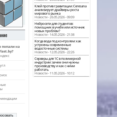
Клей против гравитации: Ceresana
анализирует драйверы роста
мирового рынка
Новости - 26.05.2026 - 09:09
Нейросети для студентов:
помощник в учебе или источник
новых проблем?
ание
Новости - 14.05.2026 - 21:38
Когда вода под контролем: как
устроены современные
ы попали на
водосточные системы
last.by?
Новости - 12.05.2026 - 22:26
Яндекс
Серверы для 1С в полимерной
индустрии: зачем они нужны
угл
производству и как с ними
работать
Новости - 11.05.2026 - 10:12
оиск
ные
ры
омендации