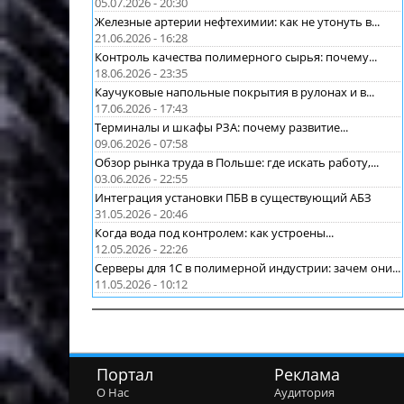
05.07.2026 - 20:30
Железные артерии нефтехимии: как не утонуть в...
21.06.2026 - 16:28
Контроль качества полимерного сырья: почему...
18.06.2026 - 23:35
Каучуковые напольные покрытия в рулонах и в...
17.06.2026 - 17:43
Терминалы и шкафы РЗА: почему развитие...
09.06.2026 - 07:58
Обзор рынка труда в Польше: где искать работу,...
03.06.2026 - 22:55
Интеграция установки ПБВ в существующий АБЗ
31.05.2026 - 20:46
Когда вода под контролем: как устроены...
12.05.2026 - 22:26
Серверы для 1С в полимерной индустрии: зачем они...
11.05.2026 - 10:12
Портал
Реклама
О Нас
Аудитория