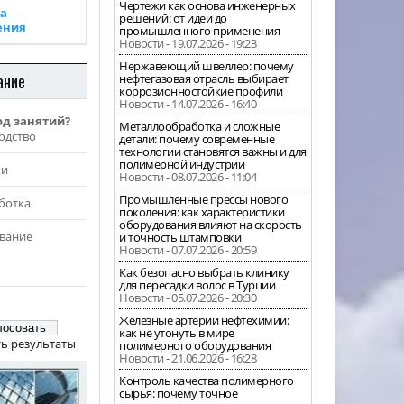
Чертежи как основа инженерных
а
решений: от идеи до
ения
промышленного применения
Новости - 19.07.2026 - 19:23
Нержавеющий швеллер: почему
ание
нефтегазовая отрасль выбирает
коррозионностойкие профили
Новости - 14.07.2026 - 16:40
од занятий?
Металлообработка и сложные
одство
детали: почему современные
технологии становятся важны и для
полимерной индустрии
жи
Новости - 08.07.2026 - 11:04
Промышленные прессы нового
ботка
поколения: как характеристики
оборудования влияют на скорость
вание
и точность штамповки
Новости - 07.07.2026 - 20:59
Как безопасно выбрать клинику
для пересадки волос в Турции
Новости - 05.07.2026 - 20:30
Железные артерии нефтехимии:
как не утонуть в мире
ь результаты
полимерного оборудования
Новости - 21.06.2026 - 16:28
Контроль качества полимерного
сырья: почему точное