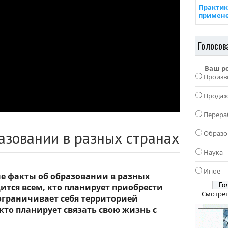
Практик
примен
Голосов
Ваш р
Произв
Прода
Перера
азовании в разных странах
Образо
Наука
Иное
е факты об образовании в разных
дится всем, кто планирует приобрести
Смотрет
ограничивает себя территорией
 кто планирует связать свою жизнь с