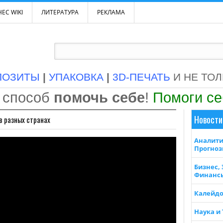
ЕС WIKI
ЛИТЕРАТУРА
РЕКЛАМА
ПОЗИТЫ
|
УПАКОВКА
|
3D-ПЕЧАТЬ
И НЕ ТО
 способ
помочь себе
!
Помоги с
Новости
в разных странах
Аналити
Прогно
Бизнес,
Финанс
Калейдо
Наука и