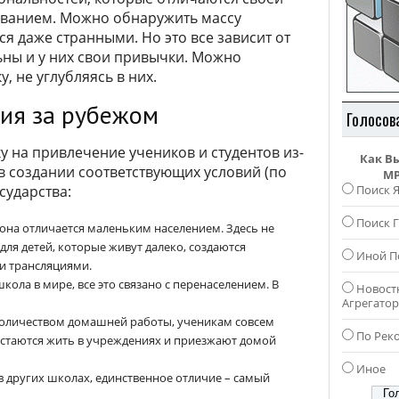
зованием. Можно обнаружить массу
я даже странными. Но это все зависит от
ьны и у них свои привычки. Можно
, не углубляясь в них.
ния за рубежом
Голосов
 на привлечение учеников и студентов из-
Как В
 в создании соответствующих условий (по
MP
Поиск 
сударства:
Поиск Г
е она отличается маленьким населением. Здесь не
для детей, которые живут далеко, создаются
Иной П
и трансляциями.
кола в мире, все это связано с перенаселением. В
Новост
Агрегато
количеством домашней работы, ученикам совсем
По Рек
е остаются жить в учреждениях и приезжают домой
Иное
в других школах, единственное отличие – самый