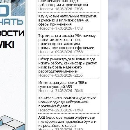
взвешивание важно для
лаборатории и производства
Новости - 18.06.2026 - 23:35
Каучуковые напольные покрытия
в рулонах и в плитке: отличия,
сферы применения
Новости - 17.06.2026 - 17:43
Терминалы и шкафы РЗА: почему
развитие отечественного
производства важно для
промышленности и нефтехимии
Новости - 09.06.2026 - 07:58
Обзор рынка труда в Польше: где
искать работу, какие сферы растут
и как выбрать надёжного
работодателя (мнение)
Новости - 03.06.2026 - 22:55
Интеграция установки ПБВ в
существующий АБЗ
Новости - 31.05.2026 - 20:46
Канифоль становится жидкостью:
новый подход к нейтральной
проклейке бумаги
Новости - 29.05.2026 - 17:48
АКД без хлора: новая олефиновая
платформа для проклейки бумаги
из российского сырья
Новости - 28.05.2026 - 21:39