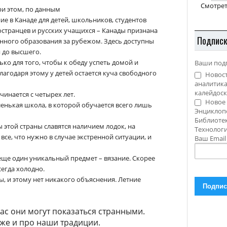
Смотрет
ри этом, по данным
ние в Канаде для детей, школьников, студентов
странцев и русских учащихся – Канады признана
Подпис
енного образования за рубежом. Здесь доступны
 до высшего.
ко для того, чтобы к обеду успеть домой и
Ваши под
лагодаря этому у детей остается куча свободного
Новост
аналитика
калейдоск
инается с четырех лет.
Новое 
ленькая школа, в которой обучается всего лишь
Энциклоп
Библиотек
 этой страны славятся наличием лодок, на
Технолог
се, что нужно в случае экстренной ситуации, и
Ваш Emai
ще один уникальный предмет – вязание. Скорее
сегда холодно.
ы, и этому нет никакого объяснения. Летние
ас они могут показаться странными.
 же и про наши традиции.