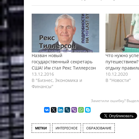
Назван новый
Что нужно успе
государственный секретарь
путешествием? 
США! Им стал Рекс Тиллерсон
отдыху правил
13.12.2016
10.12.2020
В "Бизнес, Экономика и
В "Новости"
Финансы"
Заметили ошибку? Выдели
МЕТКИ
ИНТЕРЕСНОЕ
ОБРАЗОВАНИЕ