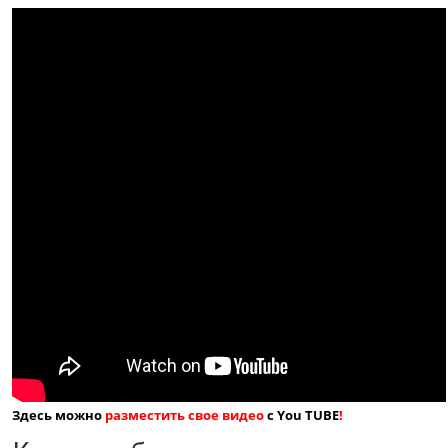
Здесь можно
разместить свое видео
с You TUBE
!