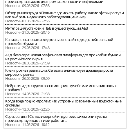
производства важно для промышленности и нефтехимии
Новости - 09.06.2026 - 07:58
Обзор рынка труда в Польше: где искать работу, какие сферы растут и
как выбрать надёжного работодателя (мнение)
Новости - 03.06.2026 - 22:55
Интеграция установки ПБВ в существующий АБЗ
Новости - 31.05.2026 - 20:46
Канифоль становится жидкостью: новый подход к нейтральной
проклейке бумаги
Новости - 29.05.2026 - 17:48
АКД без хлора: новая олефиновая платформа для проклейки бумаги
из российского сырья
Новости - 28.05.2026 - 21:39
Клей против гравитации: Ceresana анализирует драйверы роста
мирового рынка
Новости - 26.05.2026 - 09:09
Нейросети для студентов: помощник в учебе или источник новых
проблем?
Новости - 14.05.2026 - 21:38
Когда вода под контролем: как устроены современные водосточные
системы
Новости - 12.05.2026 - 22:26
Серверы для 1С в полимерной индустрии: зачем они нужны
производству и как с ними работать
Новости - 11.05.2026 - 10:12