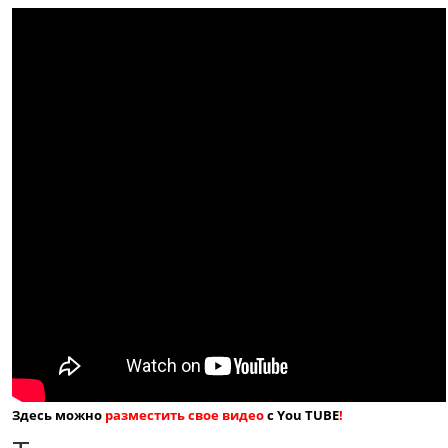
Здесь можно
разместить свое видео
с You TUBE
!