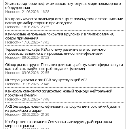
Железные артерии нефтехимии: как не утонуть в мире полимерного
оборудования
Новости - 21.06.2026 - 16:28
Контроль качества полимерного сырья: почему точное взвешивание
важно для лаборатории и производства
Новости - 18.06.2026 - 23:35
Каучуковые напольные покрытия в рулонах и в плитке: отличия,
сферы применения
Новости - 17.06.2026 - 17:43
Терминалы и шкафы РЗА: почему развитие отечественного
производства важно для промышленности и нефтехимии
Новости - 09.06.2026 - 07:58
Обзор рынка труда в Польше: где искать работу, какие сферы растут и
как выбрать надёжного работодателя (мнение)
Новости - 03.06.2026 - 22:55
Интеграция установки ПБВ в существующий АБЗ
Новости - 31.05.2026 - 20:46
Канифоль становится жидкостью: новый подход к нейтральной
проклейке бумаги
Новости - 29.05.2026 - 17:48
АКД без хлора: новая олефиновая платформа для проклейки бумаги
из российского сырья
Новости - 28.05.2026 - 21:39
Клей против гравитации: Ceresana анализирует драйверы роста
мирового рынка