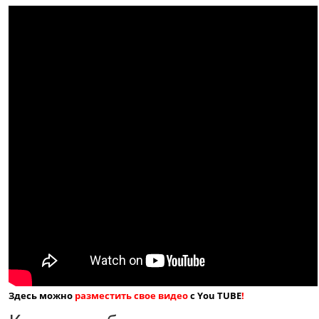
Здесь можно
разместить свое видео
с You TUBE
!