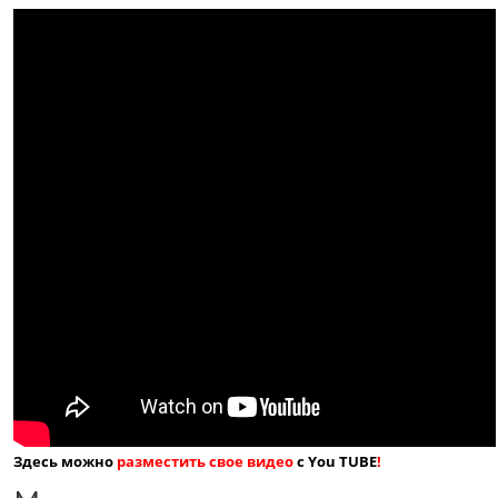
Здесь можно
разместить свое видео
с You TUBE
!