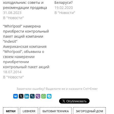
холодильник: советы и
Беларуси?
рекомендации продавца
19.02.2020
31.08.2023
В "Новости"
В "Новости"
“Whirlpool” намерена
приобрести контрольный
пакет акций компании
“Indesit”
Американская компания
“Whirlpool”, объявила о
своем намерении
приобретении
контрольный пакет акций
итальянской компании
18.07.2014
“Indesit”. Американская
В "Новости"
компания планирует
приобрести около 67%
Заметили ошибку? Выделите ее и нажмите Ctrl+Enter
акций. Сумма данной
сделки, должна составить
около 1 миллиарда
долларов. Если данная
МЕТКИ
LIEBHERR
БЫТОВАЯ ТЕХНИКА
ЗАГОРОДНЫЙ ДОМ
сделка состоится, то