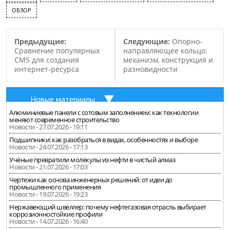
компания “Whirlpool”
ОБЗОР
станет крупнейшим
производителем бытовой
техники в мире.
Предыдущие:
Следующие:
Опорно-
Планируется, что следка
Сравнение популярных
направляющее кольцо:
будет оформлена уже…
CMS для создания
механизм, конструкция и
интернет-ресурса
разновидности
Новые материалы
Алюминиевые панели с сотовым заполнением: как технологии
меняют современное строительство
Новости - 27.07.2026 - 19:11
Подшипники: как разобраться в видах, особенностях и выборе
Новости - 24.07.2026 - 17:13
Учёные превратили молекулы из нефти в чистый алмаз
Новости - 21.07.2026 - 17:03
Чертежи как основа инженерных решений: от идеи до
промышленного применения
Новости - 19.07.2026 - 19:23
Нержавеющий швеллер: почему нефтегазовая отрасль выбирает
коррозионностойкие профили
Новости - 14.07.2026 - 16:40