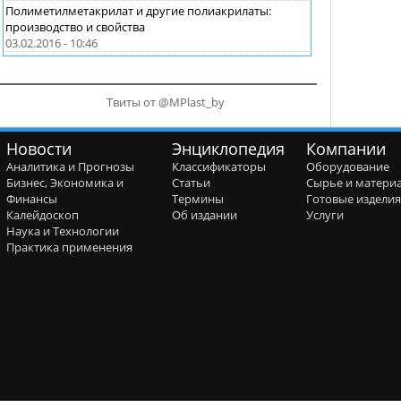
Полиметилметакрилат и другие полиакрилаты:
производство и свойства
03.02.2016 - 10:46
Твиты от @MPlast_by
Новости
Энциклопедия
Компании
Аналитика и Прогнозы
Классификаторы
Оборудование
Бизнес, Экономика и
Статьи
Сырье и матери
Финансы
Термины
Готовые издели
Калейдоскоп
Об издании
Услуги
Наука и Технологии
Практика применения