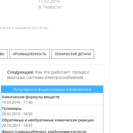
“Роснефть”. Такой выбор был
11.07.2014
сделан в связи с тем, что
В "Новости"
битум “Альфабит” обладает
высоким уровнем
эластичности и
те ее и нажмите Ctrl+Enter
износостойкостью. Помимо
этого битум “Альфабит”
успешно противостоит
образованию на трассе колеи,
что является одной из
ВО
ПРОМЫШЛЕННОСТЬ
ТЕХНИЧЕСКИЕ ДЕТАЛИ
главных…
Следующие:
Как это работает: процесс
монтажа системы электроснабжения
Популярно в Энциклопедии и Библиотеке
Химические формулы веществ
19.03.2016 - 17:40
Полимеры
28.02.2015 - 18:50
Обратимые и необратимые химические реакции
28.10.2017 - 18:47
Фенол (гидроксибензол, карболовая кислота)