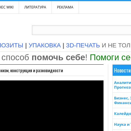
ЕС WIKI
ЛИТЕРАТУРА
РЕКЛАМА
ПОЗИТЫ
|
УПАКОВКА
|
3D-ПЕЧАТЬ
И НЕ ТО
 способ
помочь себе
!
Помоги с
Новости
низм, конструкция и разновидности
Аналити
Прогно
Бизнес,
Финанс
Калейдо
Наука и