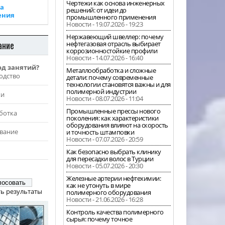
Чертежи как основа инженерных
а
решений: от идеи до
ения
промышленного применения
Новости - 19.07.2026 - 19:23
Нержавеющий швеллер: почему
ание
нефтегазовая отрасль выбирает
коррозионностойкие профили
Новости - 14.07.2026 - 16:40
од занятий?
Металлообработка и сложные
одство
детали: почему современные
технологии становятся важны и для
полимерной индустрии
жи
Новости - 08.07.2026 - 11:04
Промышленные прессы нового
ботка
поколения: как характеристики
оборудования влияют на скорость
вание
и точность штамповки
Новости - 07.07.2026 - 20:59
Как безопасно выбрать клинику
для пересадки волос в Турции
Новости - 05.07.2026 - 20:30
Железные артерии нефтехимии:
как не утонуть в мире
ь результаты
полимерного оборудования
Новости - 21.06.2026 - 16:28
Контроль качества полимерного
сырья: почему точное