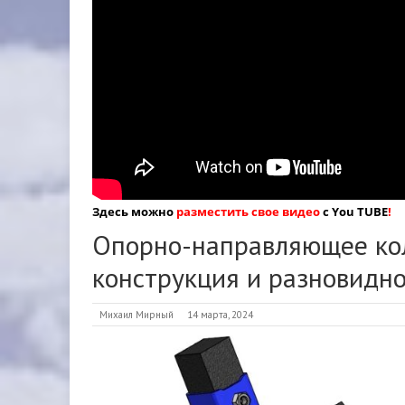
Здесь можно
разместить свое видео
с You TUBE
!
Опорно-направляющее кол
конструкция и разновидн
Михаил Мирный
14 марта, 2024