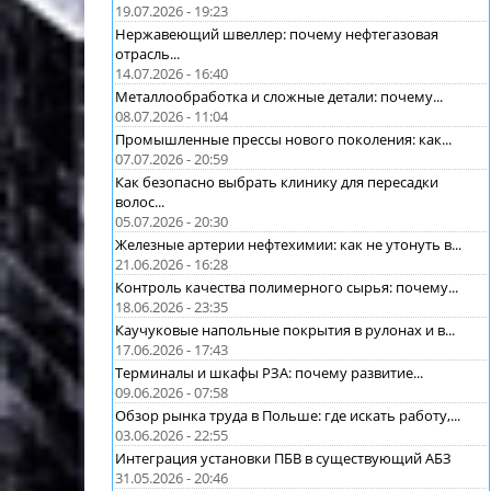
19.07.2026 - 19:23
Нержавеющий швеллер: почему нефтегазовая
отрасль...
14.07.2026 - 16:40
Металлообработка и сложные детали: почему...
08.07.2026 - 11:04
Промышленные прессы нового поколения: как...
07.07.2026 - 20:59
Как безопасно выбрать клинику для пересадки
волос...
05.07.2026 - 20:30
Железные артерии нефтехимии: как не утонуть в...
21.06.2026 - 16:28
Контроль качества полимерного сырья: почему...
18.06.2026 - 23:35
Каучуковые напольные покрытия в рулонах и в...
17.06.2026 - 17:43
Терминалы и шкафы РЗА: почему развитие...
09.06.2026 - 07:58
Обзор рынка труда в Польше: где искать работу,...
03.06.2026 - 22:55
Интеграция установки ПБВ в существующий АБЗ
31.05.2026 - 20:46