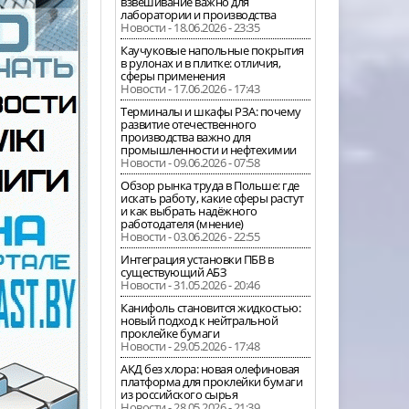
взвешивание важно для
лаборатории и производства
Новости - 18.06.2026 - 23:35
Каучуковые напольные покрытия
в рулонах и в плитке: отличия,
сферы применения
Новости - 17.06.2026 - 17:43
Терминалы и шкафы РЗА: почему
развитие отечественного
производства важно для
промышленности и нефтехимии
Новости - 09.06.2026 - 07:58
Обзор рынка труда в Польше: где
искать работу, какие сферы растут
и как выбрать надёжного
работодателя (мнение)
Новости - 03.06.2026 - 22:55
Интеграция установки ПБВ в
существующий АБЗ
Новости - 31.05.2026 - 20:46
Канифоль становится жидкостью:
новый подход к нейтральной
проклейке бумаги
Новости - 29.05.2026 - 17:48
АКД без хлора: новая олефиновая
платформа для проклейки бумаги
из российского сырья
Новости - 28.05.2026 - 21:39