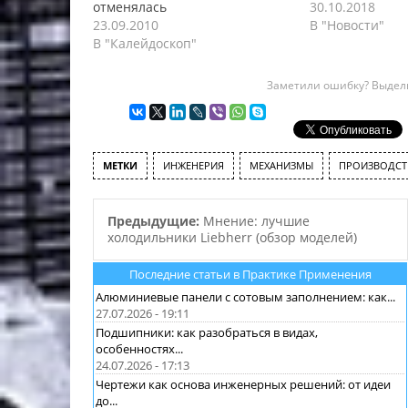
отменялась
30.10.2018
23.09.2010
В "Новости"
В "Калейдоскоп"
Заметили ошибку? Выдели
МЕТКИ
ИНЖЕНЕРИЯ
МЕХАНИЗМЫ
ПРОИЗВОДСТ
Предыдущие:
Мнение: лучшие
холодильники Liebherr (обзор моделей)
Последние статьи в Практике Применения
Алюминиевые панели с сотовым заполнением: как...
27.07.2026 - 19:11
Подшипники: как разобраться в видах,
особенностях...
24.07.2026 - 17:13
Чертежи как основа инженерных решений: от идеи
до...