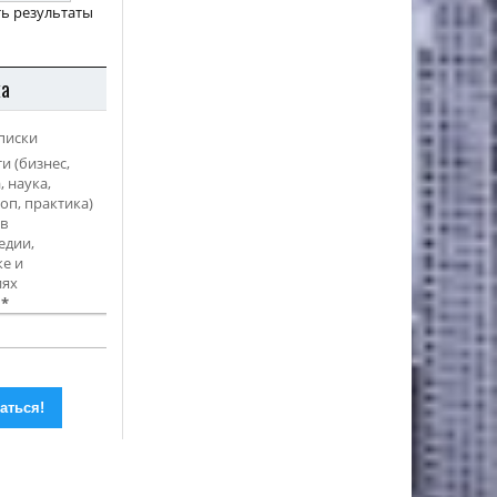
ь результаты
ка
писки
и (бизнес,
, наука,
оп, практика)
в
едии,
е и
иях
l
*