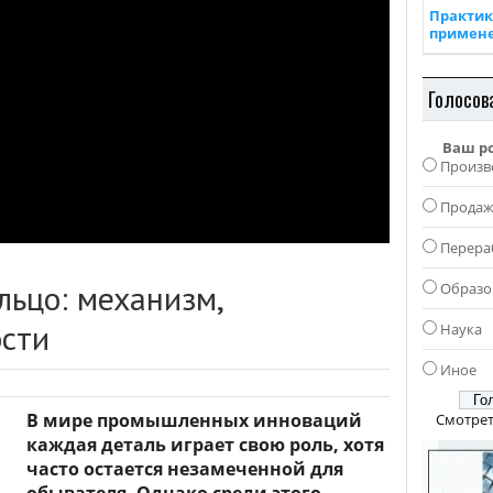
Практик
примен
Голосов
Ваш р
Произв
Прода
Перера
ьцо: механизм,
Образо
ости
Наука
Иное
В мире промышленных инноваций
Смотрет
каждая деталь играет свою роль, хотя
часто остается незамеченной для