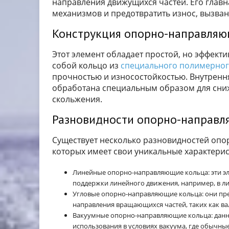
направления движущихся частей. Его главн
механизмов и предотвратить износ, вызва
Конструкция опорно-направляю
Этот элемент обладает простой, но эффект
собой кольцо из
специального полимерног
прочностью и износостойкостью. Внутренн
обработана специальным образом для сниж
скольжения.
Разновидности опорно-направл
Существует несколько разновидностей опо
которых имеет свои уникальные характерис
Линейные опорно-направляющие кольца: эти эл
поддержки линейного движения, например, в 
Угловые опорно-направляющие кольца: они пре
направления вращающихся частей, таких как вал
Вакуумные опорно-направляющие кольца: данна
использования в условиях вакуума, где обычны