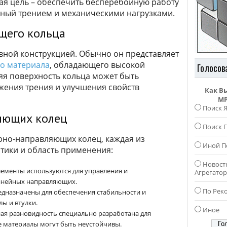
ая цель – обеспечить бесперебойную работу
нный трением и механическими нагрузками.
щего кольца
ивной конструкцией. Обычно он представляет
о материала
, обладающего высокой
Голосов
яя поверхность кольца может быть
ения трения и улучшения свойств
Как В
MP
Поиск 
яющих колец
Поиск Г
рно-направляющих колец, каждая из
Иной П
тики и область применения:
Новост
ементы используются для управления и
Агрегато
линейных направляющих.
По Рек
дназначены для обеспечения стабильности и
ы и втулки.
Иное
я разновидность специально разработана для
е материалы могут быть неустойчивы.