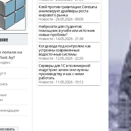
Клей против гравитации: Ceresana
анализирует драйверы роста
мирового рынка
Новости - 26.05.2026 - 09:09
Нейросети для студентов:
помощник в учебе или источник
новых проблем?
ание
Новости - 14.05.2026 - 21:38
Когда вода под контролем: как
устроены современные
ы попали на
водосточные системы
last.by?
Новости - 12.05.2026 - 22:26
Яндекс
Серверы для 1С в полимерной
индустрии: зачем они нужны
угл
производству и как с ними
работать
Новости - 11.05.2026 - 10:12
оиск
ные
ры
омендации