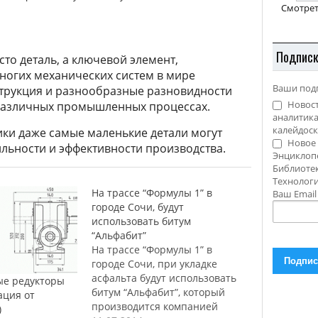
Смотрет
Подпис
то деталь, а ключевой элемент,
огих механических систем в мире
Ваши под
струкция и разнообразные разновидности
Новост
различных промышленных процессах.
аналитика
калейдоск
ники даже самые маленькие детали могут
Новое 
льности и эффективности производства.
Энциклоп
Библиотек
Технолог
На трассе “Формулы 1” в
Ваш Emai
городе Сочи, будут
использовать битум
“Альфабит”
На трассе “Формулы 1” в
городе Сочи, при укладке
асфальта будут использовать
е редукторы
битум “Альфабит”, который
ация от
производится компанией
)