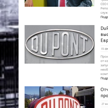
CEO 
Репо
служ
Подр
DuP
выс
Ев
01 фе
Прои
от к
запу
необ
комп
Подр
Отч
пр
27 ян