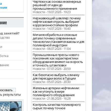
Чертежи как основа инженерных
а
решений: от идеи до
ения
промышленного применения
Новости - 19.07.2026 - 19:23
Нержавеющий швеллер: почему
ание
нефтегазовая отрасль выбирает
коррозионностойкие профили
Новости - 14.07.2026 - 16:40
од занятий?
Металлообработка и сложные
одство
детали: почему современные
технологии становятся важны и для
полимерной индустрии
жи
Новости - 08.07.2026 - 11:04
Промышленные прессы нового
ботка
поколения: как характеристики
оборудования влияют на скорость
вание
и точность штамповки
Новости - 07.07.2026 - 20:59
Как безопасно выбрать клинику
для пересадки волос в Турции
Новости - 05.07.2026 - 20:30
Железные артерии нефтехимии:
как не утонуть в мире
ь результаты
полимерного оборудования
Новости - 21.06.2026 - 16:28
Контроль качества полимерного
сырья: почему точное