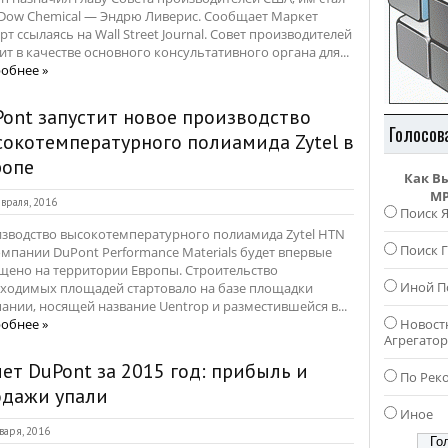
Dow Chemical — Эндрю Ливерис. Сообщает Маркет
рт ссылаясь на Wall Street Journal. Совет производителей
ит в качестве основного консультативного органа для...
обнее »
ont запустит новое производство
Голосов
окотемпературного полиамида Zytel в
ропе
Как В
MP
враля, 2016
Поиск 
зводство высокотемпературного полиамида Zytel HTN
Поиск Г
омпании DuPont Performance Materials будет впервые
щено на территории Европы. Строительство
Иной П
ходимых площадей стартовало на базе площадки
ании, носящей название Uentrop и разместившейся в...
обнее »
Новост
Агрегато
ет DuPont за 2015 год: прибыль и
По Рек
одажи упали
Иное
варя, 2016