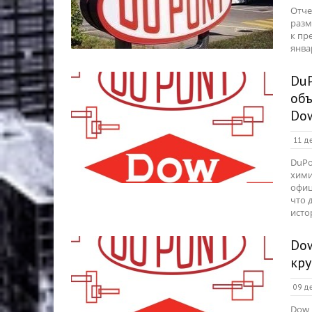
Отче
разм
к пр
янва
Du
об
Do
11 де
DuPo
хими
офиц
что 
истор
Dow
кр
09 де
Dow 