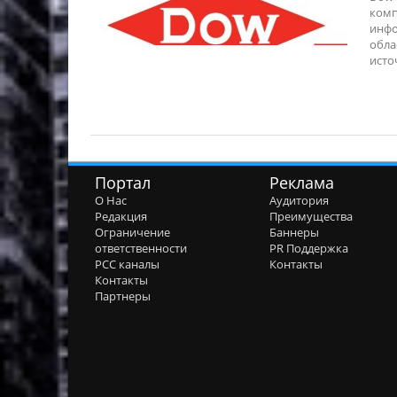
комп
инфо
обла
источ
Портал
Реклама
О Нас
Аудитория
Редакция
Преимущества
Ограничение
Баннеры
ответственности
PR Поддержка
РСС каналы
Контакты
Контакты
Партнеры