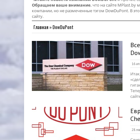
Обращаем ваше внимание
, что на сайте MPlast.b
компании, но не размеченные тэгом DowDuPont. В это
сайту.
Главная
»
DowDuPont
Все
Dow
16 ап
Итак
«сде
гига
Тепе
сайте
Ев
Che
28 ма
Слия