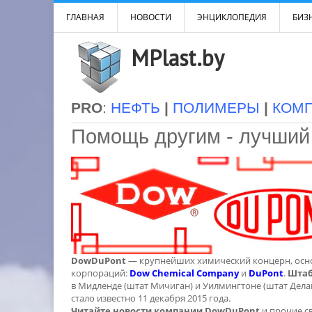
ГЛАВНАЯ
НОВОСТИ
ЭНЦИКЛОПЕДИЯ
БИЗН
MPlast.by
PRO
:
НЕФТЬ
|
ПОЛИМЕРЫ
|
КОМ
Помощь другим - лучший
DowDuPont
— крупнейших химический концерн, осно
корпораций:
Dow Chemical Company
и
DuPont
.
Штаб
в Мидленде (штат Мичиган) и Уилмингтоне (штат Дела
стало известно 11 декабря 2015 года.
Читайте новости компании DowDuPont
и прочие св