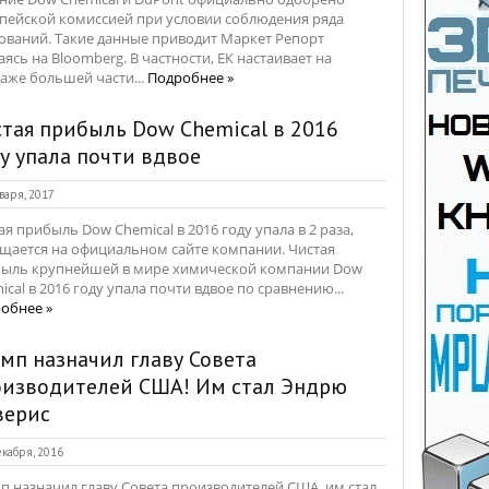
пейской комиссией при условии соблюдения ряда
ований. Такие данные приводит Маркет Репорт
аясь на Bloomberg. В частности, ЕК настаивает на
аже большей части...
Подробнее »
тая прибыль Dow Chemical в 2016
у упала почти вдвое
варя, 2017
ая прибыль Dow Chemical в 2016 году упала в 2 раза,
щается на официальном сайте компании. Чистая
ыль крупнейшей в мире химической компании Dow
ical в 2016 году упала почти вдвое по сравнению...
обнее »
мп назначил главу Совета
оизводителей США! Им стал Эндрю
верис
кабря, 2016
п назначил главу Совета производителей США, им стал