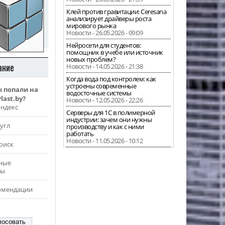
Клей против гравитации: Ceresana
анализирует драйверы роста
мирового рынка
Новости - 26.05.2026 - 09:09
Нейросети для студентов:
помощник в учебе или источник
новых проблем?
ание
Новости - 14.05.2026 - 21:38
Когда вода под контролем: как
устроены современные
ы попали на
водосточные системы
last.by?
Новости - 12.05.2026 - 22:26
Яндекс
Серверы для 1С в полимерной
индустрии: зачем они нужны
угл
производству и как с ними
работать
Новости - 11.05.2026 - 10:12
оиск
ные
ры
омендации