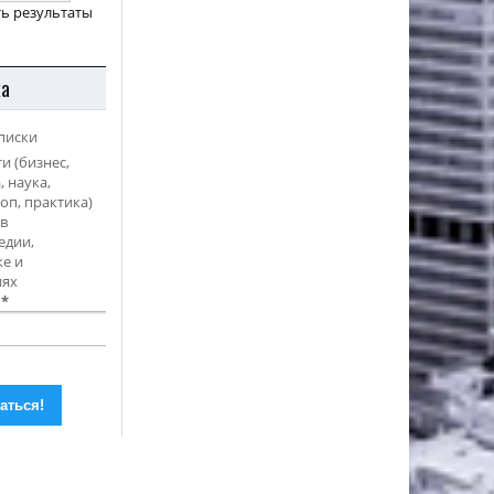
ь результаты
ка
писки
и (бизнес,
, наука,
оп, практика)
в
едии,
е и
иях
l
*