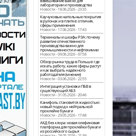
взвешивание важно для
лаборатории и производства
Новости - 18.06.2026 - 23:35
Каучуковые напольные покрытия
в рулонах и в плитке: отличия,
сферы применения
Новости - 17.06.2026 - 17:43
Терминалы и шкафы РЗА: почему
развитие отечественного
производства важно для
промышленности и нефтехимии
Новости - 09.06.2026 - 07:58
Обзор рынка труда в Польше: где
искать работу, какие сферы растут
и как выбрать надёжного
работодателя (мнение)
Новости - 03.06.2026 - 22:55
Интеграция установки ПБВ в
существующий АБЗ
Новости - 31.05.2026 - 20:46
Канифоль становится жидкостью:
новый подход к нейтральной
проклейке бумаги
Новости - 29.05.2026 - 17:48
АКД без хлора: новая олефиновая
платформа для проклейки бумаги
из российского сырья
Новости - 28.05.2026 - 21:39