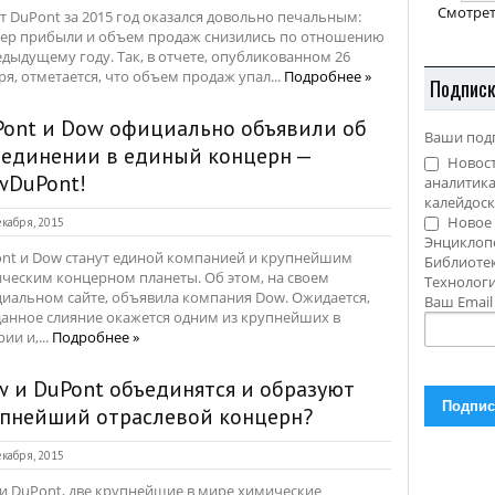
Смотрет
т DuPont за 2015 год оказался довольно печальным:
ер прибыли и объем продаж снизились по отношению
едыдущему году. Так, в отчете, опубликованном 26
ря, отметается, что объем продаж упал...
Подробнее »
Подпис
Pont и Dow официально объявили об
Ваши под
ъединении в единый концерн —
Новост
wDuPont!
аналитика
калейдоск
Новое 
кабря, 2015
Энциклоп
nt и Dow станут единой компанией и крупнейшим
Библиотек
ческим концерном планеты. Об этом, на своем
Технолог
иальном сайте, объявила компания Dow. Ожидается,
Ваш Emai
данное слияние окажется одним из крупнейших в
ии и,...
Подробнее »
 и DuPont объединятся и образуют
упнейший отраслевой концерн?
кабря, 2015
и DuPont, две крупнейшие в мире химические