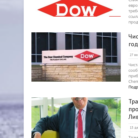
евро
треб
ссыл
прод
Чис
год
27 ян
Чист
сооб
приб
Chem
Подр
Тра
пр
Ли
13 де
Трам