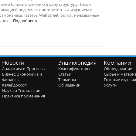
ании близки к слиянию в одну структуру. Такой
рмацией поделился с авторитетным изданием в
сти бизнеса, газетой Wall Street Journal, неназванный
ник....
Подробнее »
Новости
Энциклопедия
Компании
Аналитика и Прогнозы
Классификаторы
Оборудование
Бизнес, Экономика и
Статьи
Сырье и матери
Финансы
Термины
Готовые издели
Калейдоскоп
Об издании
Услуги
Наука и Технологии
Практика применения