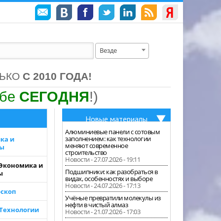
Везде
ЛЬКО
С 2010 ГОДА!
ебе
СЕГОДНЯ
!)
Новые материалы
Алюминиевые панели с сотовым
заполнением: как технологии
ка и
меняют современное
зы
строительство
Новости - 27.07.2026 - 19:11
 Экономика и
Подшипники: как разобраться в
ы
видах, особенностях и выборе
Новости - 24.07.2026 - 17:13
скоп
Учёные превратили молекулы из
нефти в чистый алмаз
 Технологии
Новости - 21.07.2026 - 17:03