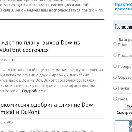
Практик
y могут находится материалы, касающиеся данной
примен
й связи, рекомендуем вам воспользоваться поиском по
Голосов
Ваш р
 идет по плану: выход Dow из
Произв
DuPont состоялся
Прода
реля, 2019
Перера
, запланированный еще в самом начале осуществления
лки века» по слиянию двух мировых химических
Образо
нтов, выход Dow из DowDuPont состоялся состоялся.
рь компания, как утверждается на ее официальном
Наука
 в России,...
Подробнее »
Иное
рокомиссия одобрила слияние Dow
mical и DuPont
Смотрет
рта, 2017
ние Dow Chemical и DuPont официально одобрено