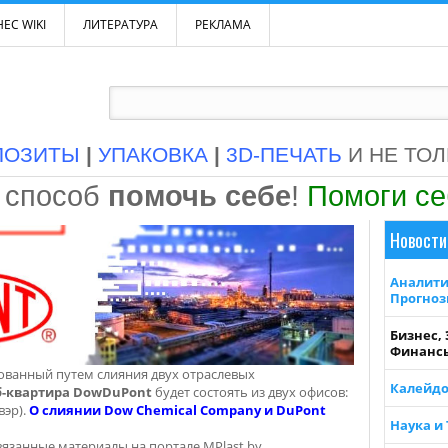
ЕС WIKI
ЛИТЕРАТУРА
РЕКЛАМА
ПОЗИТЫ
|
УПАКОВКА
|
3D-ПЕЧАТЬ
И НЕ ТО
 способ
помочь себе
!
Помоги с
Новости
Аналити
Прогно
Бизнес,
Финанс
ванный путем слияния двух отраслевых
Калейдо
-квартира DowDuPont
будет состоять из двух офисов:
вэр).
О слиянии Dow Chemical Company и DuPont
Наука и
язанные материалы на портале MPlast.by.