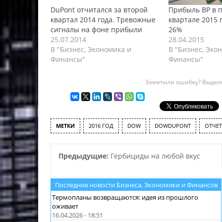
DuPont отчитался за второй
Прибыль BP в 
квартал 2014 года. Тревожные
квартале 2015 
сигналы на фоне прибыли
26%
25.07.2014
28.04.2015
В "Бизнес, Экономика и
В "Бизнес, Эко
Финансы"
Финансы"
Заметили ошибку? Выдели
МЕТКИ
2016 ГОД
DOW
DOWDUPONT
ОТЧЕ
Предыдущие:
Гербициды на любой вкус
Последние новости Бизнеса, Экономики и Финансов
Термопланы возвращаются: идея из прошлого
оживает
16.04.2026 - 18:51