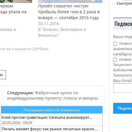
Смотрет
первом
Лукойл сократил чистую
года упала на
прибыль более чем в 2 раза в
январе — сентябре 2016 года
Подпис
30.11.2016
номика и
В "Бизнес, Экономика и
Финансы"
Ваши под
Новост
аналитика
те ее и нажмите Ctrl+Enter
калейдоск
Новое 
Энциклоп
Библиотек
ТЫ
Технолог
Ваш Emai
Следующие:
Фабричные кухни по
индивидуальному проекту: плюсы и минусы
Последние новости Аналитики
Клей против гравитации: Ceresana анализирует...
26.05.2026 - 09:09
Печать меняет фокус: как рынок печатных красок...