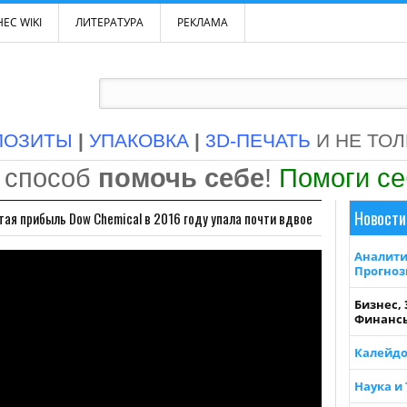
ЕС WIKI
ЛИТЕРАТУРА
РЕКЛАМА
ПОЗИТЫ
|
УПАКОВКА
|
3D-ПЕЧАТЬ
И НЕ ТО
 способ
помочь себе
!
Помоги с
Новости
тая прибыль Dow Chemical в 2016 году упала почти вдвое
Аналити
Прогно
Бизнес,
Финанс
Калейдо
Наука и