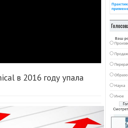
Практик
примен
Голосов
Ваш р
Произв
Прода
Перера
cal в 2016 году упала
Образо
Наука
Иное
Смотрет