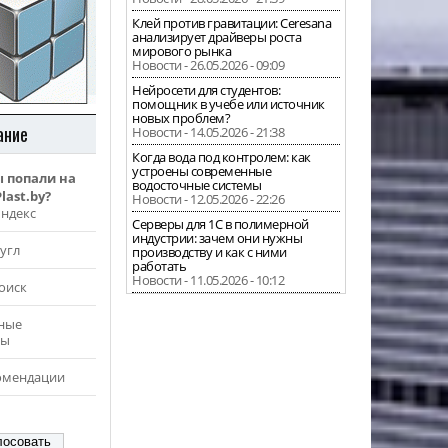
Клей против гравитации: Ceresana
анализирует драйверы роста
мирового рынка
Новости - 26.05.2026 - 09:09
Нейросети для студентов:
помощник в учебе или источник
новых проблем?
ание
Новости - 14.05.2026 - 21:38
Когда вода под контролем: как
устроены современные
ы попали на
водосточные системы
last.by?
Новости - 12.05.2026 - 22:26
Яндекс
Серверы для 1С в полимерной
индустрии: зачем они нужны
угл
производству и как с ними
работать
Новости - 11.05.2026 - 10:12
оиск
ные
ры
омендации