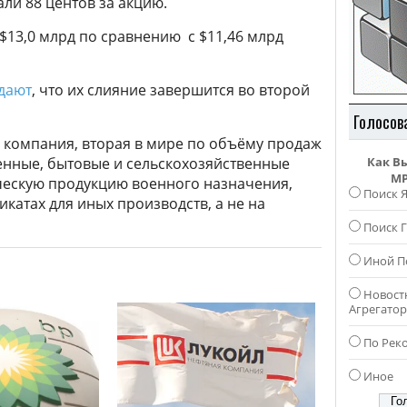
али 88 центов за акцию.
$13,0 млрд по сравнению с $11,46 млрд
дают
, что их слияние завершится во второй
Голосов
компания, вторая в мире по объёму продаж
Как В
нные, бытовые и сельскохозяйственные
MP
ческую продукцию военного назначения,
Поиск 
катах для иных производств, а не на
Поиск Г
Иной П
Новост
Агрегато
По Рек
Иное