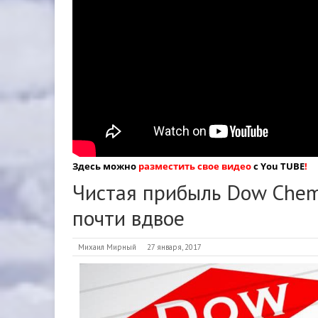
Здесь можно
разместить свое видео
с You TUBE
!
Чистая прибыль Dow Chemi
почти вдвое
Михаил Мирный
27 января, 2017