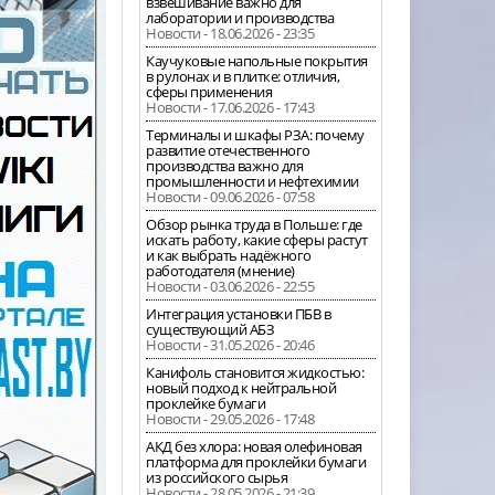
взвешивание важно для
лаборатории и производства
Новости - 18.06.2026 - 23:35
Каучуковые напольные покрытия
в рулонах и в плитке: отличия,
сферы применения
Новости - 17.06.2026 - 17:43
Терминалы и шкафы РЗА: почему
развитие отечественного
производства важно для
промышленности и нефтехимии
Новости - 09.06.2026 - 07:58
Обзор рынка труда в Польше: где
искать работу, какие сферы растут
и как выбрать надёжного
работодателя (мнение)
Новости - 03.06.2026 - 22:55
Интеграция установки ПБВ в
существующий АБЗ
Новости - 31.05.2026 - 20:46
Канифоль становится жидкостью:
новый подход к нейтральной
проклейке бумаги
Новости - 29.05.2026 - 17:48
АКД без хлора: новая олефиновая
платформа для проклейки бумаги
из российского сырья
Новости - 28.05.2026 - 21:39