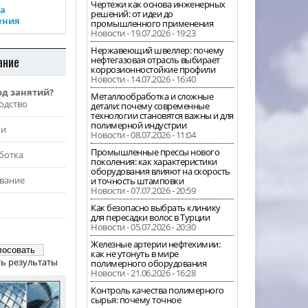
Чертежи как основа инженерных
а
решений: от идеи до
ения
промышленного применения
Новости - 19.07.2026 - 19:23
Нержавеющий швеллер: почему
ание
нефтегазовая отрасль выбирает
коррозионностойкие профили
Новости - 14.07.2026 - 16:40
од занятий?
Металлообработка и сложные
одство
детали: почему современные
технологии становятся важны и для
полимерной индустрии
жи
Новости - 08.07.2026 - 11:04
Промышленные прессы нового
ботка
поколения: как характеристики
оборудования влияют на скорость
вание
и точность штамповки
Новости - 07.07.2026 - 20:59
Как безопасно выбрать клинику
для пересадки волос в Турции
Новости - 05.07.2026 - 20:30
Железные артерии нефтехимии:
как не утонуть в мире
ь результаты
полимерного оборудования
Новости - 21.06.2026 - 16:28
Контроль качества полимерного
сырья: почему точное