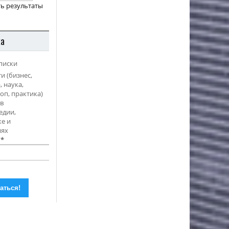
ь результаты
ка
писки
и (бизнес,
, наука,
оп, практика)
в
едии,
е и
иях
l
*