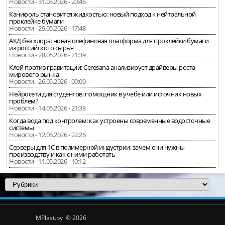
Новости - 31.05.2026 - 20:46
Канифоль становится жидкостью: новый подход к нейтральной
проклейке бумаги
Новости - 29.05.2026 - 17:48
АКД без хлора: новая олефиновая платформа для проклейки бумаги
из российского сырья
Новости - 28.05.2026 - 21:39
Клей против гравитации: Ceresana анализирует драйверы роста
мирового рынка
Новости - 26.05.2026 - 09:09
Нейросети для студентов: помощник в учебе или источник новых
проблем?
Новости - 14.05.2026 - 21:38
Когда вода под контролем: как устроены современные водосточные
системы
Новости - 12.05.2026 - 22:26
Серверы для 1С в полимерной индустрии: зачем они нужны
производству и как с ними работать
Новости - 11.05.2026 - 10:12
MPlast.by © 2026