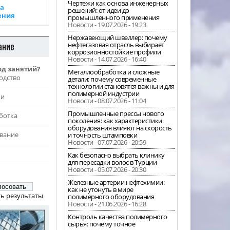
Чертежи как основа инженерных
а
решений: от идеи до
ения
промышленного применения
Новости - 19.07.2026 - 19:23
Нержавеющий швеллер: почему
ание
нефтегазовая отрасль выбирает
коррозионностойкие профили
Новости - 14.07.2026 - 16:40
од занятий?
Металлообработка и сложные
одство
детали: почему современные
технологии становятся важны и для
полимерной индустрии
жи
Новости - 08.07.2026 - 11:04
Промышленные прессы нового
ботка
поколения: как характеристики
оборудования влияют на скорость
вание
и точность штамповки
Новости - 07.07.2026 - 20:59
Как безопасно выбрать клинику
для пересадки волос в Турции
Новости - 05.07.2026 - 20:30
Железные артерии нефтехимии:
как не утонуть в мире
ь результаты
полимерного оборудования
Новости - 21.06.2026 - 16:28
Контроль качества полимерного
сырья: почему точное