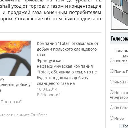
hall уход от торговли газом и концентрация
м и продажей газа конечным потребителям
зпром. Соглашение об этом было подписано
Голосов
Компания “Total” отказалась от
добычи польского сланцевого
Как В
газа
MP
Французская
Поиск 
нефтехимическая компания
Поиск Г
“Total”, объявила о том, что не
будет продолжать добычу
оду
Иной П
сланцевого газа на
величит добычу
территории Польши. После
18.04.2014
а
Новост
окончания лицензии на
В "Новости"
Агрегато
добычу сланцевого газа на
 Прогнозы"
территории Польши 31 марта,
По Рек
руководство компании
те ее и нажмите Ctrl+Enter
приняло решение не
Иное
продлевать его. Это связано с