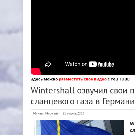
Здесь можно
разместить свое видео
с You TUBE
!
Wintershall озвучил свои 
сланцевого газа в Герман
Михаил Мирный
21 марта, 2013
W
с