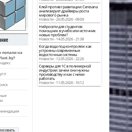
Клей против гравитации: Ceresana
анализирует драйверы роста
мирового рынка
Новости - 26.05.2026 - 09:09
Нейросети для студентов:
помощник в учебе или источник
новых проблем?
ание
Новости - 14.05.2026 - 21:38
Когда вода под контролем: как
устроены современные
ы попали на
водосточные системы
last.by?
Новости - 12.05.2026 - 22:26
Яндекс
Серверы для 1С в полимерной
индустрии: зачем они нужны
угл
производству и как с ними
работать
Новости - 11.05.2026 - 10:12
оиск
ные
ры
омендации