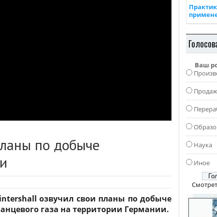
Практик
примен
Голосов
Ваш р
Произв
Прода
Перера
Образо
планы по добыче
Наука
ии
Иное
Смотрет
intershall озвучил свои планы по добыче
ланцевого газа на территории Германии.