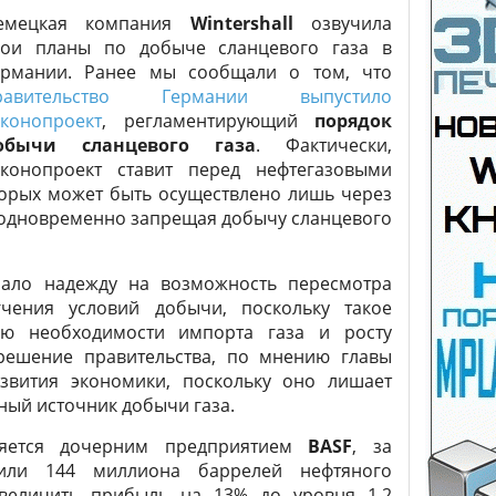
емецкая компания
Wintershall
озвучила
вои планы по добыче сланцевого газа в
ермании. Ранее мы сообщали о том, что
равительство Германии выпустило
аконопроект
, регламентирующий
порядок
обычи сланцевого газа
. Фактически,
аконопроект ставит перед нефтегазовыми
орых может быть осуществлено лишь через
и одновременно запрещая добычу сланцевого
азало надежду на возможность пересмотра
чения условий добычи, поскольку такое
ию необходимости импорта газа и росту
решение правительства, по мнению главы
азвития экономики, поскольку оно лишает
ый источник добычи газа.
вляется дочерним предприятием
BASF
, за
ли 144 миллиона баррелей нефтяного
увеличить прибыль на 13% до уровня 1,2