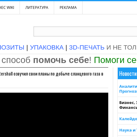
ЕС WIKI
ЛИТЕРАТУРА
РЕКЛАМА
ПОЗИТЫ
|
УПАКОВКА
|
3D-ПЕЧАТЬ
И НЕ ТО
 способ
помочь себе
!
Помоги с
Новости
tershall озвучил свои планы по добыче сланцевого газа в
Аналити
Прогно
Бизнес,
Финанс
Калейдо
Наука и