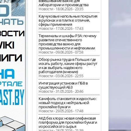
взвешивание важно для
лаборатории и производства
Новости - 18.06.2026 - 23:35
Каучуковые напольные покрытия
в рулонах и в плитке: отличия,
сферы применения
Новости - 17.06.2026 - 17:43
Терминалы и шкафы РЗА: почему
развитие отечественного
производства важно для
промышленности и нефтехимии
Новости - 09.06.2026 - 07:58
Обзор рынка труда в Польше: где
искать работу, какие сферы растут
и как выбрать надёжного
работодателя (мнение)
Новости - 03.06.2026 - 22:55
Интеграция установки ПБВ в
существующий АБЗ
Новости - 31.05.2026 - 20:46
Канифоль становится жидкостью:
новый подход к нейтральной
проклейке бумаги
Новости - 29.05.2026 - 17:48
АКД без хлора: новая олефиновая
платформа для проклейки бумаги
из российского сырья
Новости - 28.05.2026 - 21:39