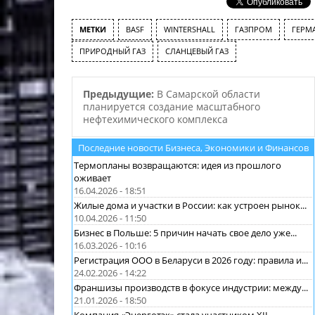
в основном законопроект
направлен на то, чтобы
нивелировать отрицательные
МЕТКИ
BASF
WINTERSHALL
ГАЗПРОМ
ГЕРМ
последствия воздействия
ПРИРОДНЫЙ ГАЗ
СЛАНЦЕВЫЙ ГАЗ
технологии гидроразрыва на
экологию…
Предыдущие:
В Самарской области
планируется создание масштабного
нефтехимического комплекса
Последние новости Бизнеса, Экономики и Финансов
Термопланы возвращаются: идея из прошлого
оживает
16.04.2026 - 18:51
Жилые дома и участки в России: как устроен рынок...
10.04.2026 - 11:50
Бизнес в Польше: 5 причин начать свое дело уже...
16.03.2026 - 10:16
Регистрация ООО в Беларуси в 2026 году: правила и...
24.02.2026 - 14:22
Франшизы производств в фокусе индустрии: между...
21.01.2026 - 18:50