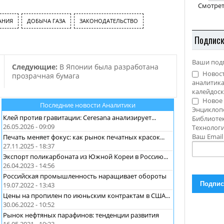
тем, что в компании
Смотрет
посчитали добычу сланцевого
газа на территории Польши,…
АНИЯ
ДОБЫЧА ГАЗА
ЗАКОНОДАТЕЛЬСТВО
Подпис
Ваши под
Следующие:
В Японии была разработана
Новост
прозрачная бумага
аналитика
калейдоск
Новое 
Последние новости Аналитики
Энциклоп
Клей против гравитации: Ceresana анализирует...
Библиотек
26.05.2026 - 09:09
Технолог
Ваш Emai
Печать меняет фокус: как рынок печатных красок...
27.11.2025 - 18:37
Экспорт поликарбоната из Южной Кореи в Россию...
26.04.2023 - 14:56
Российская промышленность наращивает обороты
19.07.2022 - 13:43
Цены на пропилен по июньским контрактам в США...
30.06.2022 - 10:52
Рынок нефтяных парафинов: тенденции развития