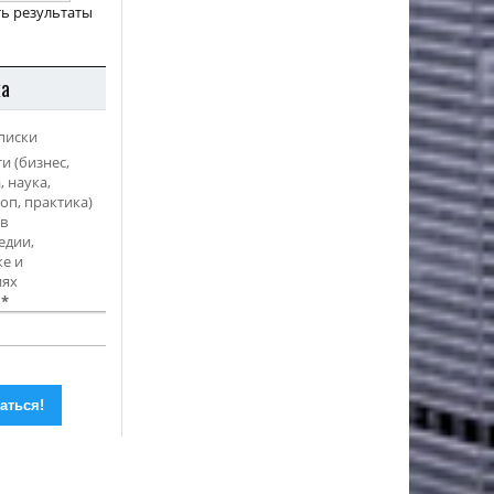
ь результаты
ка
писки
и (бизнес,
, наука,
оп, практика)
в
едии,
е и
иях
l
*