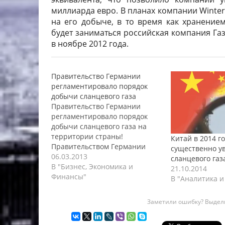
миллиарда евро. В планах компании Winters
на его добыче, в то время как хранение
будет заниматься российская компания Га
в ноябре 2012 года.
Правительство Германии
регламентировало порядок
добычи сланцевого газа
Правительство Германии
регламентировало порядок
добычи сланцевого газа на
территории страны!
Китай в 2014 г
Правительством Германии
существенно у
подписан законопроект о
06.03.2013
сланцевого газ
добыче сланцевого газа на
В "Бизнес, Экономика и
21.10.2014
территории страны.
Финансы"
В "Аналитика и
Законопроект не столько
разрешает добычу сланцевого
Заметили ошибку? Выдели
газа, сколько регламентирует
порядок и условия его добычи,