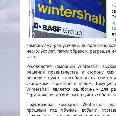
Н
с
Г
п
з
д
з
компаниями ряд условий, выполнение кот
несколько лет, таким образом, разрешая 
газа.
Руководство компании Wintershall выск
решения правительства в сторону смяг
решение будет способствовать снижен
экономики Германии в целом. Текущее 
Wintershall, является ошибочным для р
Германию возможности получить собственн
Нефтегазовая компания Wintershall я
прошлый год объемы добычи состави
эквивалента, что позволило компании 