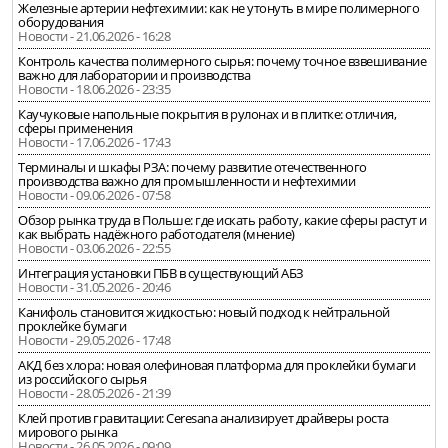
Железные артерии нефтехимии: как не утонуть в мире полимерного
оборудования
Новости - 21.06.2026 - 16:28
Контроль качества полимерного сырья: почему точное взвешивание
важно для лаборатории и производства
Новости - 18.06.2026 - 23:35
Каучуковые напольные покрытия в рулонах и в плитке: отличия,
сферы применения
Новости - 17.06.2026 - 17:43
Терминалы и шкафы РЗА: почему развитие отечественного
производства важно для промышленности и нефтехимии
Новости - 09.06.2026 - 07:58
Обзор рынка труда в Польше: где искать работу, какие сферы растут и
как выбрать надёжного работодателя (мнение)
Новости - 03.06.2026 - 22:55
Интеграция установки ПБВ в существующий АБЗ
Новости - 31.05.2026 - 20:46
Канифоль становится жидкостью: новый подход к нейтральной
проклейке бумаги
Новости - 29.05.2026 - 17:48
АКД без хлора: новая олефиновая платформа для проклейки бумаги
из российского сырья
Новости - 28.05.2026 - 21:39
Клей против гравитации: Ceresana анализирует драйверы роста
мирового рынка
Новости - 26.05.2026 - 09:09