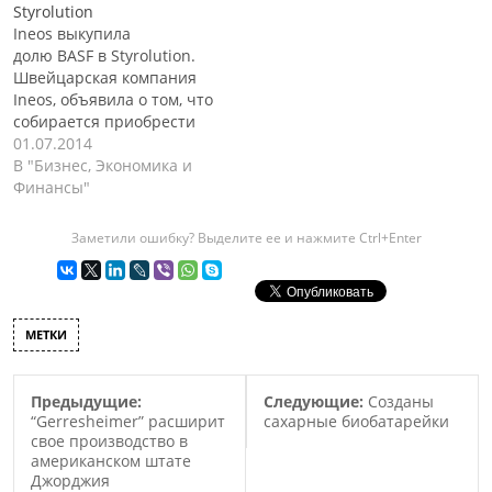
Styrolution
соответствующие
проведения научных
Ineos выкупила
согласования от
экспериментов, которые
долю BASF в Styrolution.
антимонопольных
помогут со временем
Швейцарская компания
властей. Цена покупки
сделать производство
Ineos, объявила о том, что
составила 1.1 миллиард
более легким и
собирается приобрести
евро. Совместная
эффективным. В то же
50% акций концерна BASF
01.07.2014
компания “Styrolution”
время, завод будет
в их совместном
В "Бизнес, Экономика и
была основана в октябре
участвовать в
предприятии
Финансы"
2011…
ежедневной
Styrolution, которое было
деятельности
образовано в 2011 году.
Заметили ошибку? Выделите ее и нажмите Ctrl+Enter
коммерческих
Ineos должна будет
предприятий…
заплатить около 1,1
миллиарда долларов, за
долю немецкого
МЕТКИ
концерна BASF в их
совместном предприятии
Styrolution. Данная
Предыдущие:
Следующие:
Созданы
сделка уже получила
“Gerresheimer” расширит
сахарные биобатарейки
одобрение…
свое производство в
американском штате
Джорджия