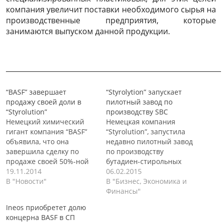
компания увеличит поставки необходимого сырья на
производственные предприятия, которые
занимаются выпуском данной продукции.
______________________________________________________________
“BASF” завершает
“Styrolytion” запускает
продажу своей доли в
пилотный завод по
“Styrolution”
производству SBC
Немецкий химический
Немецкая компания
гигант компания “BASF”
“Styrolution”, запустила
объявила, что она
недавно пилотный завод
завершила сделку по
по производству
продаже своей 50%-ной
бутадиен-стирольных
доли в “Styrolution”
19.11.2014
блок-сополимеров (SBC) в
06.02.2015
компание “Ineos”. Данная
В "Новости"
бельгийском городе
В "Бизнес, Экономика и
сделка, которая была
Антверпен. В “Styrolution”
Финансы"
анонсирована еще в
утверждают, что
Ineos приобретет долю
июне текущего года, уже
пилотный завод будет
концерна BASF в СП
получила
использоваться для