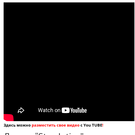
Здесь можно
разместить свое видео
с You TUBE
!