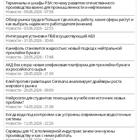
Терминалы и шкафы РЗА: почему развитие отечественного
производства важно для промышленности и нефтехимии
Новости - 09.06.2026 - 07:58
Обзор рынка труда в Польше: где искать работу, какие сферы растут и
как выбрать надёжного работодателя (мнение)
Новости - 03.06.2026 - 22:55
Интеграция установки ПБВ в существующий АБЗ
Новости - 31.05.2026 - 20:46
Канифоль становится жидкостью: новый подход к нейтральной
проклейке бумаги
Новости - 29.05.2026 - 17:48
АКД без хлора: новая олефиновая платформа для проклейки бумаги
из российского сырья
Новости - 28.05.2026 - 21:39
Клей против гравитации: Ceresana анализирует драйверы роста
мирового рынка
Новости - 26.05.2026 - 09:09
Нейросети для студентов: помощник в учебе или источник новых
проблем?
Новости - 14.05.2026 - 21:38
Когда вода под контролем: как устроены современные водосточные
системы
Новости - 12.05.2026 - 22:26
Серверы для 1С в полимерной индустрии: зачем они нужны
производству и как с ними работать
Новости - 11.05.2026 - 10:12