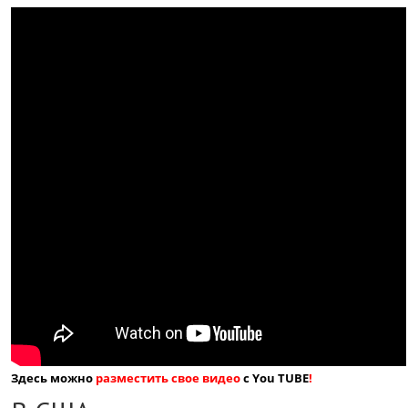
Здесь можно
разместить свое видео
с You TUBE
!