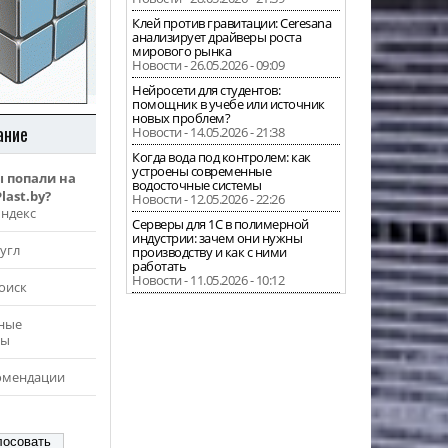
Клей против гравитации: Ceresana
анализирует драйверы роста
мирового рынка
Новости - 26.05.2026 - 09:09
Нейросети для студентов:
помощник в учебе или источник
новых проблем?
ание
Новости - 14.05.2026 - 21:38
Когда вода под контролем: как
устроены современные
ы попали на
водосточные системы
last.by?
Новости - 12.05.2026 - 22:26
Яндекс
Серверы для 1С в полимерной
индустрии: зачем они нужны
угл
производству и как с ними
работать
Новости - 11.05.2026 - 10:12
оиск
ные
ры
омендации