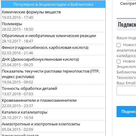
Смотрет
Популярно в Энциклопедии и Библиотеке
Химические формулы веществ
19.03.2016 - 17:40
Подпис
Полимеры
28.02.2015 - 18:50
Обратимые и необратимые химические реакции
Ваши под
28.10.2017 - 18:47
Новост
Фенол (гидроксибензол, карболовая кислота)
аналитика
02.03.2016 - 21:46
калейдоск
ДНК (Дезоксирибонуклеиновая кислота)
Новое 
25.04.2015 - 09:25
Энциклоп
Показатель текучести расплава термопластов (ПТР,
Библиотек
индекс расплава)
Технолог
19.04.2015 - 09:02
Ваш Emai
Точность обработки деталей
13.07.2018 - 07:03
Кровезаменители и плазмозаменители
22.03.2015 - 23:37
Катализ и катализаторы
28.10.2017 - 16:54
Анизотропные и изотропные композиты
05.04.2015 - 02:09
Химический состав