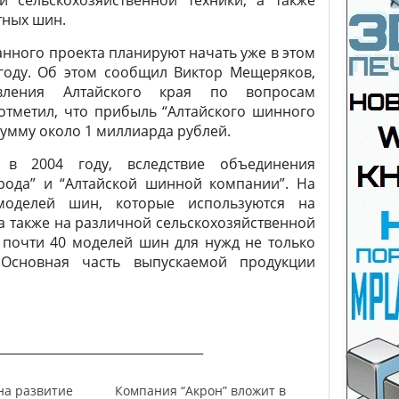
й сельскохозяйственной техники, а также
тных шин.
нного проекта планируют начать уже в этом
 году. Об этом сообщил Виктор Мещеряков,
вления Алтайского края по вопросам
отметил, что прибыль “Алтайского шинного
сумму около 1 миллиарда рублей.
 в 2004 году, вследствие объединения
ерода” и “Алтайской шинной компании”. На
моделей шин, которые используются на
а также на различной сельскохозяйственной
 почти 40 моделей шин для нужд не только
Основная часть выпускаемой продукции
_________________________________
на развитие
Компания “Акрон” вложит в