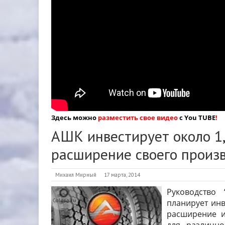
Здесь можно
разместить свое видео
с You TUBE
!
АШК инвестирует около 1
расширение своего произ
Михаил Мирный
17 марта, 2014
Руководство 
планирует инв
расширение и