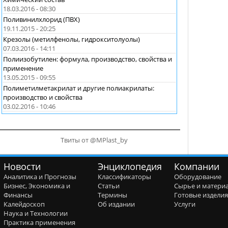
18.03.2016 - 08:30
Поливинилхлорид (ПВХ)
19.11.2015 - 20:25
Крезолы (метилфенолы, гидрокситолуолы)
07.03.2016 - 14:11
Полиизобутилен: формула, производство, свойства и
применение
13.05.2015 - 09:55
Полиметилметакрилат и другие полиакрилаты:
производство и свойства
03.02.2016 - 10:46
Твиты от @MPlast_by
Новости
Энциклопедия
Компании
Аналитика и Прогнозы
Классификаторы
Оборудование
Бизнес, Экономика и
Статьи
Сырье и матери
Финансы
Термины
Готовые издели
Калейдоскоп
Об издании
Услуги
Наука и Технологии
Практика применения