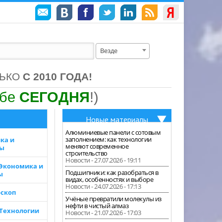
Везде
ЛЬКО
С 2010 ГОДА!
ебе
СЕГОДНЯ
!)
Новые материалы
Алюминиевые панели с сотовым
заполнением: как технологии
ка и
меняют современное
зы
строительство
Новости - 27.07.2026 - 19:11
 Экономика и
Подшипники: как разобраться в
ы
видах, особенностях и выборе
Новости - 24.07.2026 - 17:13
скоп
Учёные превратили молекулы из
нефти в чистый алмаз
 Технологии
Новости - 21.07.2026 - 17:03