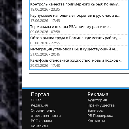
Контроль качества полимерного сырья: почему...
18.06.2026 - 23:35
Каучуковые напольные покрытия в рулонах и в...
17.06.2026 - 17:43
Терминалы и шкафы РЗА: почему развитие...
09.06.2026 - 07:58
Обзор рынка труда в Польше: где искать работу,...
03.06.2026 - 22:55
Интеграция установки ПБВ в существующий АБЗ
31.05.2026 - 20:46
Канифоль становится жидкостью: новый подход к...
29.05.2026 - 17:48
Портал
Реклама
О Нас
Аудитория
Редакция
Преимущества
Ограничение
Баннеры
ответственности
PR Поддержка
РСС каналы
Контакты
Контакты