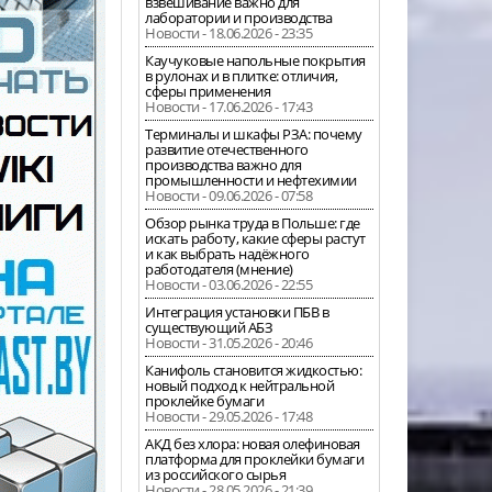
взвешивание важно для
лаборатории и производства
Новости - 18.06.2026 - 23:35
Каучуковые напольные покрытия
в рулонах и в плитке: отличия,
сферы применения
Новости - 17.06.2026 - 17:43
Терминалы и шкафы РЗА: почему
развитие отечественного
производства важно для
промышленности и нефтехимии
Новости - 09.06.2026 - 07:58
Обзор рынка труда в Польше: где
искать работу, какие сферы растут
и как выбрать надёжного
работодателя (мнение)
Новости - 03.06.2026 - 22:55
Интеграция установки ПБВ в
существующий АБЗ
Новости - 31.05.2026 - 20:46
Канифоль становится жидкостью:
новый подход к нейтральной
проклейке бумаги
Новости - 29.05.2026 - 17:48
АКД без хлора: новая олефиновая
платформа для проклейки бумаги
из российского сырья
Новости - 28.05.2026 - 21:39