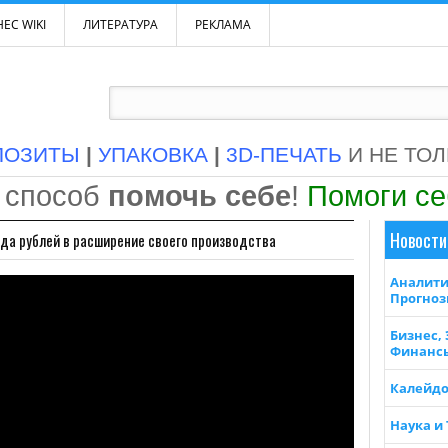
ЕС WIKI
ЛИТЕРАТУРА
РЕКЛАМА
ПОЗИТЫ
|
УПАКОВКА
|
3D-ПЕЧАТЬ
И НЕ ТО
 способ
помочь себе
!
Помоги с
Новости
рда рублей в расширение своего производства
Аналити
Прогно
Бизнес,
Финанс
Калейдо
Наука и