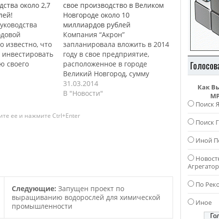
дства около 2,7
свое производство в Великом
лей!
Новгороде около 10
уководства
миллиардов рублей
одовой
Компания “Акрон”
о известно, что
запланировала вложить в 2014
 инвестировать
году в свое предприятие,
ю своего
расположенное в городе
Голосов
сумму порядка
Великий Новгород, сумму
 рублей в
порядка 10 миллиардов
31.03.2014
Как В
ода.
рублей. Данная сумма денег,
В "Новости"
MP
мпании,
которая будет направлена на
Поиск 
тоящее время
дальнейшее развитие
те ее и нажмите Ctrl+Enter
 из
предприятия, на 43% больше,
Поиск Г
ссийских
чем аналогичный показатель
Иной П
й такой
в 2013 году. Об этом стало
хлор, ПВХ,
известно со слов руководства
Новост
оды и другой
компании. Основная часть
Агрегато
 продукции,
данных…
По Рек
Следующие:
Запущен проект по
выращиванию водорослей для химической
Иное
промышленности