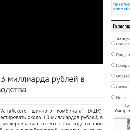
Практик
примен
Голосов
Ваш р
Произв
Прода
Перера
,3 миллиарда рублей в
Образо
водства
Наука
Иное
“Алтайского шинного комбината” (АШК),
Смотрет
естировать около 1.3 миллиардов рублей, в
 модернизацию своего производства шин