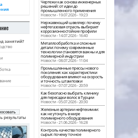
Чертежи как основа инженерных
а
решений: от идеи до
ения
промышленного применения
Новости - 19.07.2026 - 19:23
Нержавеющий швеллер: почему
ание
нефтегазовая отрасль выбирает
коррозионностойкие профили
Новости - 14.07.2026 - 16:40
од занятий?
Металлообработка и сложные
одство
детали: почему современные
технологии становятся важны и для
полимерной индустрии
жи
Новости - 08.07.2026 - 11:04
Промышленные прессы нового
ботка
поколения: как характеристики
оборудования влияют на скорость
вание
и точность штамповки
Новости - 07.07.2026 - 20:59
Как безопасно выбрать клинику
для пересадки волос в Турции
Новости - 05.07.2026 - 20:30
Железные артерии нефтехимии:
как не утонуть в мире
ь результаты
полимерного оборудования
Новости - 21.06.2026 - 16:28
Контроль качества полимерного
сырья: почему точное