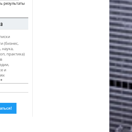
ь результаты
ка
писки
и (бизнес,
, наука,
оп, практика)
в
едии,
е и
иях
l
*