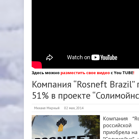
Здесь можно
разместить свое видео
с You TUBE
!
Компания “Rosneft Brazil”
51% в проекте “Солимойнс
Михаил Мирный
02 мая, 2014
Компания “Ro
российской
приобрела на 