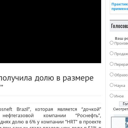
Практик
примен
Голосов
Ваш р
Произв
Прода
Перера
 получила долю в размере
Образо
”
Наука
Иное
sneft Brazil”, которая является “дочкой”
Смотрет
 нефтегазовой компании “Роснефть”,
днях долю в 6% у компании “HRT” в проекте