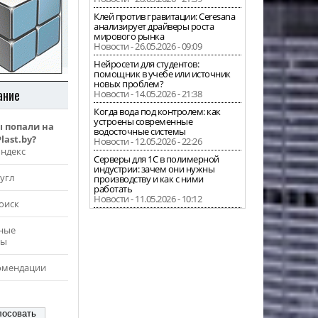
Клей против гравитации: Ceresana
анализирует драйверы роста
мирового рынка
Новости - 26.05.2026 - 09:09
Нейросети для студентов:
помощник в учебе или источник
новых проблем?
ание
Новости - 14.05.2026 - 21:38
Когда вода под контролем: как
устроены современные
ы попали на
водосточные системы
last.by?
Новости - 12.05.2026 - 22:26
Яндекс
Серверы для 1С в полимерной
индустрии: зачем они нужны
угл
производству и как с ними
работать
Новости - 11.05.2026 - 10:12
оиск
ные
ры
омендации