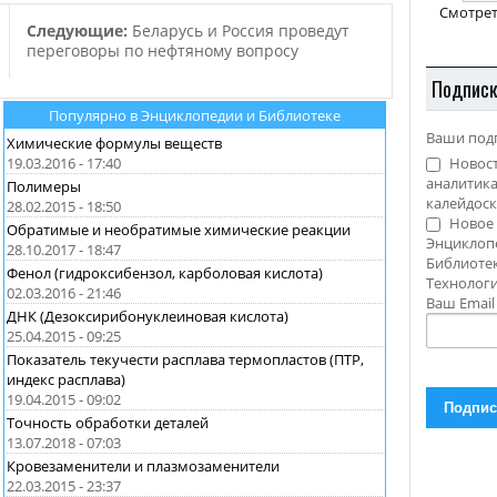
ках
Смотрет
Следующие:
Беларусь и Россия проведут
…
переговоры по нефтяному вопросу
Подпис
Популярно в Энциклопедии и Библиотеке
Ваши под
Химические формулы веществ
Новост
19.03.2016 - 17:40
аналитика
Полимеры
калейдоск
28.02.2015 - 18:50
Новое 
Обратимые и необратимые химические реакции
Энциклоп
28.10.2017 - 18:47
Библиотек
Фенол (гидроксибензол, карболовая кислота)
Технолог
02.03.2016 - 21:46
Ваш Emai
ДНК (Дезоксирибонуклеиновая кислота)
25.04.2015 - 09:25
Показатель текучести расплава термопластов (ПТР,
индекс расплава)
19.04.2015 - 09:02
Точность обработки деталей
13.07.2018 - 07:03
Кровезаменители и плазмозаменители
22.03.2015 - 23:37