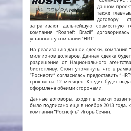
“Солимойнс”, 
данном проект
также главны
договору с
затрагивают дальнейшую совместную ге
компания “Rosneft Brazil” договорила
установок у компании “HRT”.
На реализацию данной сделки, компания “R
миллионов долларов. Данная сделка будет
разрешение от Национального агентств
биотопливу. Стоит упомянуть, что в рамк
“Роснефти” согласилась предоставить “HRT
сроком на 12 месяцев. Кредит будет выда
оформлена обеими сторонами.
Данные договоры, входят в рамки развит
было подписано еще в ноябре 2013 года, к
компании “Роснефть” Игорь Сечин.