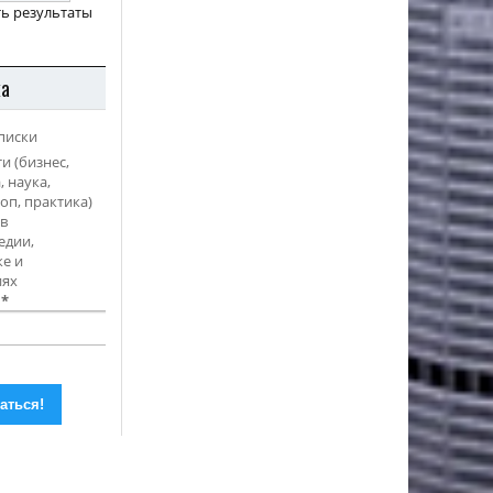
ь результаты
ка
писки
и (бизнес,
, наука,
оп, практика)
в
едии,
е и
иях
l
*