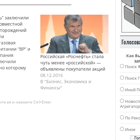
_________________________________
ть” заключили
совместной
сторождений
ти
Голосов
газовая
итании “BP” и
мпания
Как В
Российская «Роснефть» стала
ключили
MP
чуть менее «российской» —
Поиск 
сно которому
объявлены покупатели акций
нируют
08.12.2016
Поиск Г
бычу сланцевой
В "Бизнес, Экономика и
 договор был
Финансы"
Иной П
ремя
городе Санкт-
Новост
те ее и нажмите Ctrl+Enter
дународного
Агрегато
 форума. Также
о о намерении
По Рек
тное
Иное
оторое будет
ализацией всех