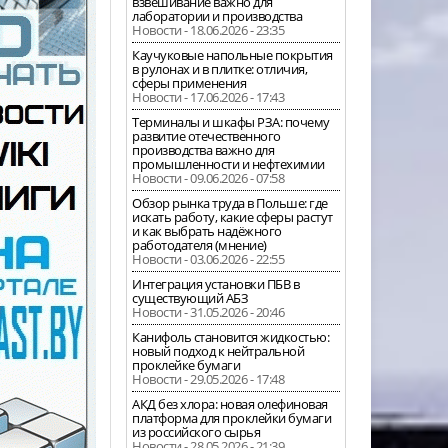
взвешивание важно для
лаборатории и производства
Новости - 18.06.2026 - 23:35
Каучуковые напольные покрытия
в рулонах и в плитке: отличия,
сферы применения
Новости - 17.06.2026 - 17:43
Терминалы и шкафы РЗА: почему
развитие отечественного
производства важно для
промышленности и нефтехимии
Новости - 09.06.2026 - 07:58
Обзор рынка труда в Польше: где
искать работу, какие сферы растут
и как выбрать надёжного
работодателя (мнение)
Новости - 03.06.2026 - 22:55
Интеграция установки ПБВ в
существующий АБЗ
Новости - 31.05.2026 - 20:46
Канифоль становится жидкостью:
новый подход к нейтральной
проклейке бумаги
Новости - 29.05.2026 - 17:48
АКД без хлора: новая олефиновая
платформа для проклейки бумаги
из российского сырья
Новости - 28.05.2026 - 21:39