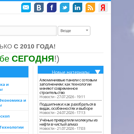
Везде
ЛЬКО
С 2010 ГОДА!
ебе
СЕГОДНЯ
!)
Новые материалы
Алюминиевые панели с сотовым
заполнением: как технологии
ка и
меняют современное
зы
строительство
Новости - 27.07.2026 - 19:11
 Экономика и
Подшипники: как разобраться в
ы
видах, особенностях и выборе
Новости - 24.07.2026 - 17:13
скоп
Учёные превратили молекулы из
нефти в чистый алмаз
 Технологии
Новости - 21.07.2026 - 17:03