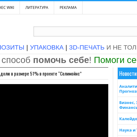
ЕС WIKI
ЛИТЕРАТУРА
РЕКЛАМА
ПОЗИТЫ
|
УПАКОВКА
|
3D-ПЕЧАТЬ
И НЕ ТО
 способ
помочь себе
!
Помоги с
Новости
а долю в размере 51% в проекте “Солимойнс”
Аналити
Прогно
Бизнес,
Финанс
Калейдо
Наука и