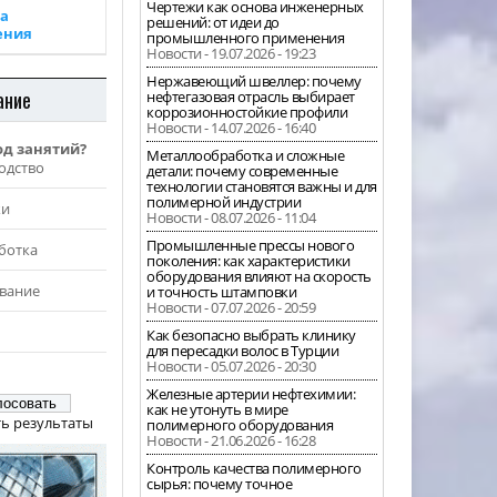
Чертежи как основа инженерных
а
решений: от идеи до
ения
промышленного применения
Новости - 19.07.2026 - 19:23
Нержавеющий швеллер: почему
ание
нефтегазовая отрасль выбирает
коррозионностойкие профили
Новости - 14.07.2026 - 16:40
од занятий?
Металлообработка и сложные
одство
детали: почему современные
технологии становятся важны и для
полимерной индустрии
жи
Новости - 08.07.2026 - 11:04
Промышленные прессы нового
ботка
поколения: как характеристики
оборудования влияют на скорость
вание
и точность штамповки
Новости - 07.07.2026 - 20:59
Как безопасно выбрать клинику
для пересадки волос в Турции
Новости - 05.07.2026 - 20:30
Железные артерии нефтехимии:
как не утонуть в мире
ь результаты
полимерного оборудования
Новости - 21.06.2026 - 16:28
Контроль качества полимерного
сырья: почему точное