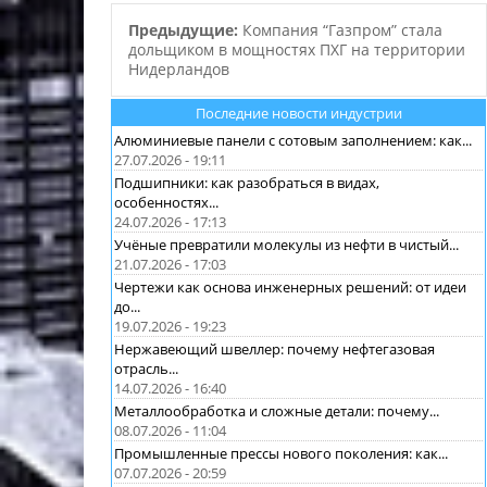
проектов в рам
Предыдущие:
Компания “Газпром” стала
подписанного
дольщиком в мощностях ПХГ на территории
Нидерландов
Последние новости индустрии
Алюминиевые панели с сотовым заполнением: как...
27.07.2026 - 19:11
Подшипники: как разобраться в видах,
особенностях...
24.07.2026 - 17:13
Учёные превратили молекулы из нефти в чистый...
21.07.2026 - 17:03
Чертежи как основа инженерных решений: от идеи
до...
19.07.2026 - 19:23
Нержавеющий швеллер: почему нефтегазовая
отрасль...
14.07.2026 - 16:40
Металлообработка и сложные детали: почему...
08.07.2026 - 11:04
Промышленные прессы нового поколения: как...
07.07.2026 - 20:59