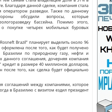
и тем самым стала владельцем доли в 51% в
е. Благодаря данной сделке, компания стала
м оператором разведки. Также по данному
тороны обсудили вопросы, которые
ологоразведку бассейна. Помимо этого,
сь о покупке четырех мобильных буровых
osneft Brazil” планирует выделить около 96
 оформлена после того, как будет получено
а Бразилии по природному газу, нефти и
ах данного соглашения, дочерняя компания
” кредит в размере 40 миллионов долларов,
н после того, как сделка будет официально
ия соглашений между компаниями, которое
огда в Бразилию с визитом ездил президент