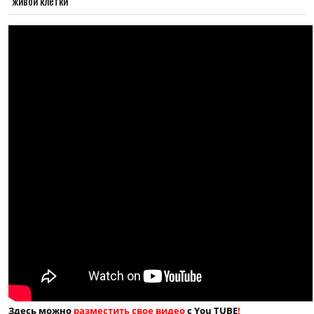
живой клетки
Здесь можно
разместить свое видео
с You TUBE
!