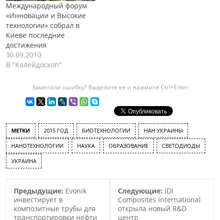
Международный форум
«Инновации и Высокие
технологии» собрал в
Киеве последние
достижения
30.09.2010
В "Калейдоскоп"
Заметили ошибку? Выделите ее и нажмите Ctrl+Enter
МЕТКИ
2015 ГОД
БИОТЕХНОЛОГИИ
НАН УКРАИНЫ
НАНОТЕХНОЛОГИИ
НАУКА
ОБРАЗОВАНИЕ
СВЕТОДИОДЫ
УКРАИНА
Предыдущие:
Evonik
Следующие:
IDI
инвестирует в
Composites International
композитные трубы для
открыла новый R&D
транспортировки нефти
центр