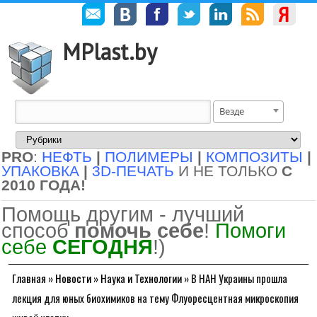
MPlast.by
Везде
PRO
:
НЕФТЬ
|
ПОЛИМЕРЫ
|
КОМПОЗИТЫ
|
УПАКОВКА
|
3D-ПЕЧАТЬ
И НЕ ТОЛЬКО
С
2010 ГОДА!
Помощь другим - лучший
способ
помочь себе
!
Помоги
себе
СЕГОДНЯ
!)
Главная
»
Новости
»
Наука и Технологии
»
В НАН Украины прошла
лекция для юных биохимиков на тему Флуоресцентная микроскопия