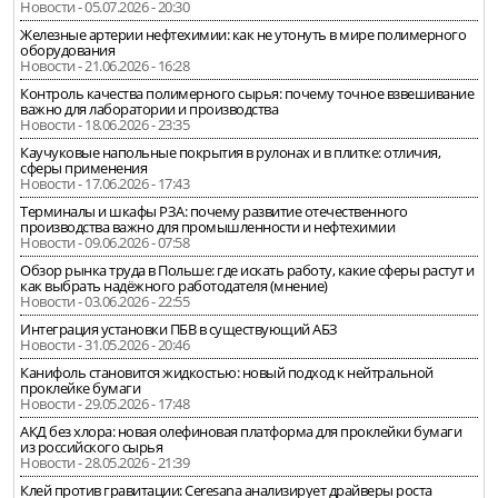
Новости - 05.07.2026 - 20:30
Железные артерии нефтехимии: как не утонуть в мире полимерного
оборудования
Новости - 21.06.2026 - 16:28
Контроль качества полимерного сырья: почему точное взвешивание
важно для лаборатории и производства
Новости - 18.06.2026 - 23:35
Каучуковые напольные покрытия в рулонах и в плитке: отличия,
сферы применения
Новости - 17.06.2026 - 17:43
Терминалы и шкафы РЗА: почему развитие отечественного
производства важно для промышленности и нефтехимии
Новости - 09.06.2026 - 07:58
Обзор рынка труда в Польше: где искать работу, какие сферы растут и
как выбрать надёжного работодателя (мнение)
Новости - 03.06.2026 - 22:55
Интеграция установки ПБВ в существующий АБЗ
Новости - 31.05.2026 - 20:46
Канифоль становится жидкостью: новый подход к нейтральной
проклейке бумаги
Новости - 29.05.2026 - 17:48
АКД без хлора: новая олефиновая платформа для проклейки бумаги
из российского сырья
Новости - 28.05.2026 - 21:39
Клей против гравитации: Ceresana анализирует драйверы роста