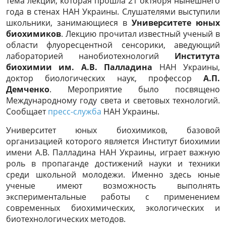
тема лекции, которая прошла 21 октября нынешнего
года в стенах НАН Украины. Слушателями выступили
школьники, занимающиеся в
Университете юных
биохимиков
. Лекцию прочитал известный ученый в
области флуоресцентной сенсорики, аведующий
лабораторией нанобиотехнологий
Института
биохимии им. А.В. Палладина
НАН Украины,
доктор биологических наук, профессор
А.П.
Демченко
. Мероприятие было посвящено
Международному году света и световых технологий.
Сообщает
пресс-служба
НАН Украины.
Университет юных биохимиков, базовой
организацией которого является Институт биохимии
имени А.В. Палладина НАН Украины, играет важную
роль в пропаганде достижений науки и техники
среди школьной молодежи. Именно здесь юные
ученые имеют возможность выполнять
экспериментальные работы с применением
современных биохимических, экологических и
биотехнологических методов.