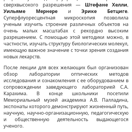
сверхвысокого разрешения —
Штефане Хелли
,
Уильяме Мернере
и
Эрике Бетциге
.
Суперфлуоресцентная микроскопия позволила
ученым изучить строение различных объектов на
очень малых масштабах с рекордно высоким
разрешением. С помощью этой методики можно, в
частности, изучать структуру биологических молекул,
имеющую важное значение с точки зрения создания
новых лекарств.
После лекции для всех желающих был организован
обзор лаборатории оптических методов
исследования и ознакомления с ее оборудованием в
сопровождении заведующего лабораторией С.А.
Карахима. В конце школьники посетили
Мемориальный музей академика А.В. Палладина,
экспонаты которого демонстрируют жизненный путь,
научную, научно-организационную, педагогическую
и общественную деятельность выдающегося
ученого.