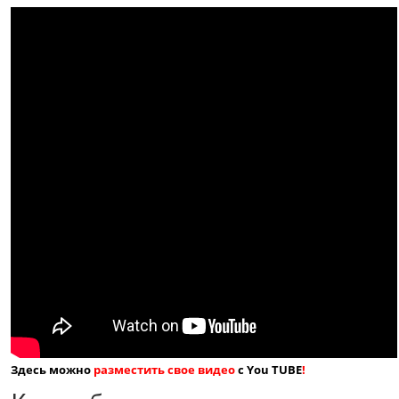
Здесь можно
разместить свое видео
с You TUBE
!