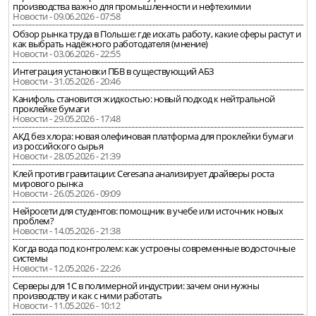
производства важно для промышленности и нефтехимии
Новости - 09.06.2026 - 07:58
Обзор рынка труда в Польше: где искать работу, какие сферы растут и
как выбрать надёжного работодателя (мнение)
Новости - 03.06.2026 - 22:55
Интеграция установки ПБВ в существующий АБЗ
Новости - 31.05.2026 - 20:46
Канифоль становится жидкостью: новый подход к нейтральной
проклейке бумаги
Новости - 29.05.2026 - 17:48
АКД без хлора: новая олефиновая платформа для проклейки бумаги
из российского сырья
Новости - 28.05.2026 - 21:39
Клей против гравитации: Ceresana анализирует драйверы роста
мирового рынка
Новости - 26.05.2026 - 09:09
Нейросети для студентов: помощник в учебе или источник новых
проблем?
Новости - 14.05.2026 - 21:38
Когда вода под контролем: как устроены современные водосточные
системы
Новости - 12.05.2026 - 22:26
Серверы для 1С в полимерной индустрии: зачем они нужны
производству и как с ними работать
Новости - 11.05.2026 - 10:12