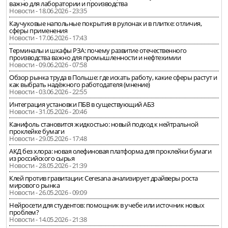
важно для лаборатории и производства
Новости - 18.06.2026 - 23:35
Каучуковые напольные покрытия в рулонах и в плитке: отличия,
сферы применения
Новости - 17.06.2026 - 17:43
Терминалы и шкафы РЗА: почему развитие отечественного
производства важно для промышленности и нефтехимии
Новости - 09.06.2026 - 07:58
Обзор рынка труда в Польше: где искать работу, какие сферы растут и
как выбрать надёжного работодателя (мнение)
Новости - 03.06.2026 - 22:55
Интеграция установки ПБВ в существующий АБЗ
Новости - 31.05.2026 - 20:46
Канифоль становится жидкостью: новый подход к нейтральной
проклейке бумаги
Новости - 29.05.2026 - 17:48
АКД без хлора: новая олефиновая платформа для проклейки бумаги
из российского сырья
Новости - 28.05.2026 - 21:39
Клей против гравитации: Ceresana анализирует драйверы роста
мирового рынка
Новости - 26.05.2026 - 09:09
Нейросети для студентов: помощник в учебе или источник новых
проблем?
Новости - 14.05.2026 - 21:38