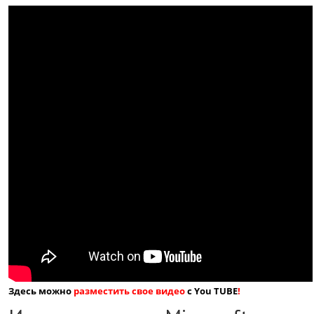
Здесь можно
разместить свое видео
с You TUBE
!