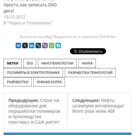
просто, как записать DVD
диск!
19.03.2012
В "Наука и Технологии"
Заметили ошибку? Выделите ее и нажмите Ctrl+Enter
МЕТКИ
DOI
НАНОТЕХНОЛОГИИ
НАУКА
ПОЛИМЕРЫ В ЭЛЕКТРОТЕХНИКЕ
РАЗРАБОТКА ТЕХНОЛОГИЙ
РАЗРАБОТКИ
ЮЖНАЯ КОРЕЯ
Предыдущие:
Спрос на
Следующие:
Нефть:
оборудование для
штампуем антирекорды!
переработки полимеров
Brent упал ниже 40$
и производства
пластмасс в США растет