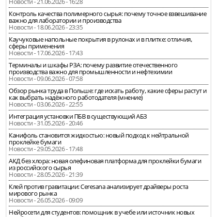
Новости - 21.06.2026 - 16:28
Контроль качества полимерного сырья: почему точное взвешивание
важно для лаборатории и производства
Новости - 18.06.2026 - 23:35
Каучуковые напольные покрытия в рулонах и в плитке: отличия,
сферы применения
Новости - 17.06.2026 - 17:43
Терминалы и шкафы РЗА: почему развитие отечественного
производства важно для промышленности и нефтехимии
Новости - 09.06.2026 - 07:58
Обзор рынка труда в Польше: где искать работу, какие сферы растут и
как выбрать надёжного работодателя (мнение)
Новости - 03.06.2026 - 22:55
Интеграция установки ПБВ в существующий АБЗ
Новости - 31.05.2026 - 20:46
Канифоль становится жидкостью: новый подход к нейтральной
проклейке бумаги
Новости - 29.05.2026 - 17:48
АКД без хлора: новая олефиновая платформа для проклейки бумаги
из российского сырья
Новости - 28.05.2026 - 21:39
Клей против гравитации: Ceresana анализирует драйверы роста
мирового рынка
Новости - 26.05.2026 - 09:09
Нейросети для студентов: помощник в учебе или источник новых