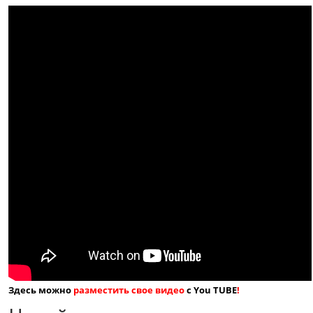
Здесь можно
разместить свое видео
с You TUBE
!